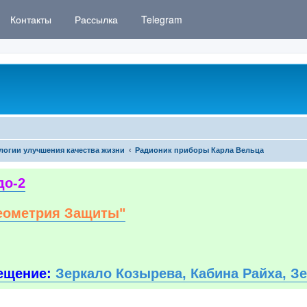
Контакты
Рассылка
Telegram
логии улучшения качества жизни
Радионик приборы Карла Вельца
до-2
еометрия Защиты"
ещение:
Зеркало Козырева, Кабина Райха, З