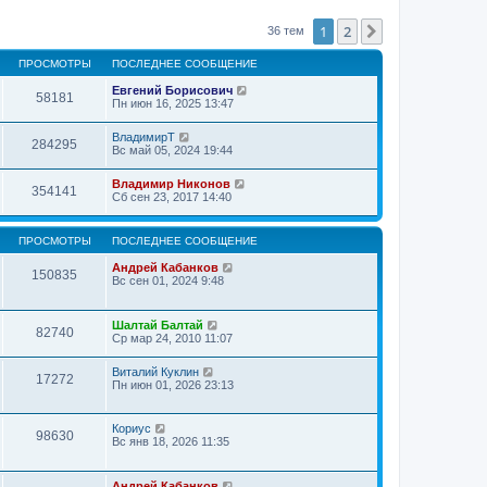
1
2
След.
36 тем
ПРОСМОТРЫ
ПОСЛЕДНЕЕ СООБЩЕНИЕ
Евгений Борисович
58181
Пн июн 16, 2025 13:47
ВладимирТ
284295
Вс май 05, 2024 19:44
Владимир Никонов
354141
Сб сен 23, 2017 14:40
ПРОСМОТРЫ
ПОСЛЕДНЕЕ СООБЩЕНИЕ
Андрей Кабанков
150835
Вс сен 01, 2024 9:48
Шалтай Балтай
82740
Ср мар 24, 2010 11:07
Виталий Куклин
17272
Пн июн 01, 2026 23:13
Кориус
98630
Вс янв 18, 2026 11:35
Андрей Кабанков