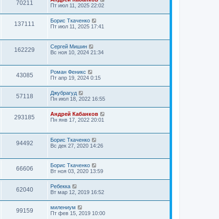
70211
Пт июл 11, 2025 22:02
Борис Ткаченко
137111
Пт июл 11, 2025 17:41
Сергей Мишин
162229
Вс ноя 10, 2024 21:34
Роман Феникс
43085
Пт апр 19, 2024 0:15
Джубрагуд
57118
Пн июл 18, 2022 16:55
Андрей Кабанков
293185
Пн янв 17, 2022 20:01
Борис Ткаченко
94492
Вс дек 27, 2020 14:26
Борис Ткаченко
66606
Вт ноя 03, 2020 13:59
Ребекка
62040
Вт мар 12, 2019 16:52
милениум
99159
Пт фев 15, 2019 10:00