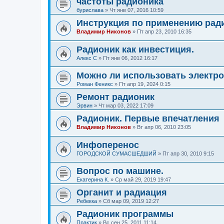
частоты радионика
бурислава
»
Чт янв 07, 2016 10:59
Инструкция по применению рад
Владимир Никонов
»
Пт апр 23, 2010 16:35
Радионик как инвестиция.
Алекс С
»
Пт янв 06, 2012 16:17
Можно ли использовать электр
Роман Феникс
»
Пт апр 19, 2024 0:15
Ремонт радионик
Эрвин
»
Чт мар 03, 2022 17:09
Радионик. Первые впечатления
Владимир Никонов
»
Вт апр 06, 2010 23:05
Инфоперенос
ГОРОДСКОЙ СУМАСШЕДШИЙ
»
Пт апр 30, 2010 9:15
Вопрос по машине.
Екатерина К.
»
Ср май 29, 2019 19:47
Органит и радиация
Ребекка
»
Сб мар 09, 2019 12:27
Радионик программы
Практик
»
Вс сен 25, 2011 11:14