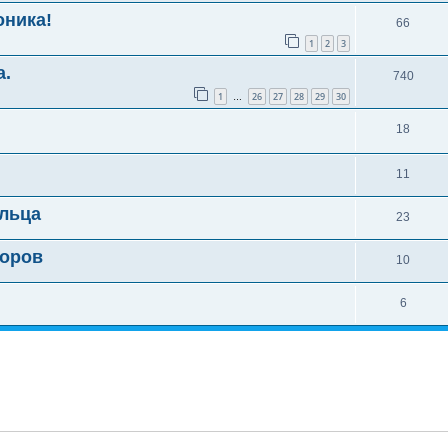
оника!
66
1
2
3
а.
740
1
26
27
28
29
30
…
18
11
ельца
23
торов
10
6