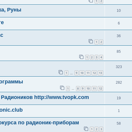
1
2
ка, Руны
10
те
6
ас
36
1
2
85
1
2
3
4
323
1
9
10
11
12
13
…
программы
282
1
8
9
10
11
12
…
адиоников http://www.tvopk.com
19
onic.club
1
окурса по радионик-приборам
58
1
2
3