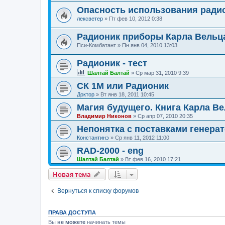
Опасность использования ради
лексветер
»
Пт фев 10, 2012 0:38
Радионик приборы Карла Вельц
Пси-Комбатант
»
Пн янв 04, 2010 13:03
Радионик - тест
Шалтай Балтай
»
Ср мар 31, 2010 9:39
СК 1М или Радионик
Доктор
»
Вт янв 18, 2011 10:45
Магия будущего. Книга Карла В
Владимир Никонов
»
Ср апр 07, 2010 20:35
Непонятка с поставками генера
Константинэ
»
Ср янв 11, 2012 11:00
RAD-2000 - eng
Шалтай Балтай
»
Вт фев 16, 2010 17:21
Новая тема
Вернуться к списку форумов
ПРАВА ДОСТУПА
Вы
не можете
начинать темы