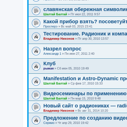
славянская обережная символи
Шалтай Балтай
»
Пт июл 22, 2011 9:57
Какой прибор взять? посоветуй
Просперэ
»
Вс май 03, 2015 23:41
Тестирование. Радионик и комп
Владимир Никонов
»
Пт апр 30, 2010 13:57
Назрел вопрос
Александр 1
»
Пн июн 27, 2011 2:40
Клуб
рыжая
»
Сб июн 05, 2010 19:49
Manifestation и Astro-Dynamic 
Шалтай Балтай
»
Ср фев 17, 2010 15:33
Видеосеминары по применению Р
Шалтай Балтай
»
Пн мар 15, 2010 9:48
Новый сайт о радиониках — radi
Владимир Никонов
»
Вс авг 31, 2014 10:20
Предложение по созданию виде
Cержио
»
Чт апр 29, 2010 19:42