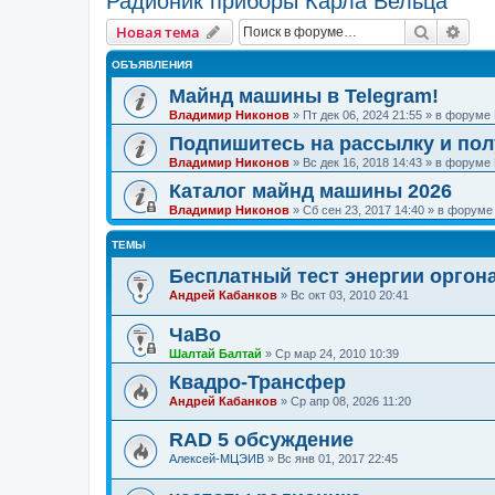
Радионик приборы Карла Вельца
Поиск
Рас
Новая тема
ОБЪЯВЛЕНИЯ
Майнд машины в Telegram!
Владимир Никонов
»
Пт дек 06, 2024 21:55
» в форуме
Подпишитесь на рассылку и по
Владимир Никонов
»
Вс дек 16, 2018 14:43
» в форуме
Каталог майнд машины 2026
Владимир Никонов
»
Сб сен 23, 2017 14:40
» в форум
ТЕМЫ
Бесплатный тест энергии оргона
Андрей Кабанков
»
Вс окт 03, 2010 20:41
ЧаВо
Шалтай Балтай
»
Ср мар 24, 2010 10:39
Квадро-Трансфер
Андрей Кабанков
»
Ср апр 08, 2026 11:20
RAD 5 обсуждение
Алексей-МЦЭИВ
»
Вс янв 01, 2017 22:45