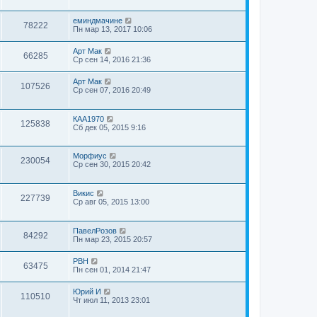
еминдмачине
78222
Пн мар 13, 2017 10:06
Арт Мак
66285
Ср сен 14, 2016 21:36
Арт Мак
107526
Ср сен 07, 2016 20:49
КАА1970
125838
Сб дек 05, 2015 9:16
Морфиус
230054
Ср сен 30, 2015 20:42
Викис
227739
Ср авг 05, 2015 13:00
ПавелРозов
84292
Пн мар 23, 2015 20:57
РВН
63475
Пн сен 01, 2014 21:47
Юрий И
110510
Чт июл 11, 2013 23:01