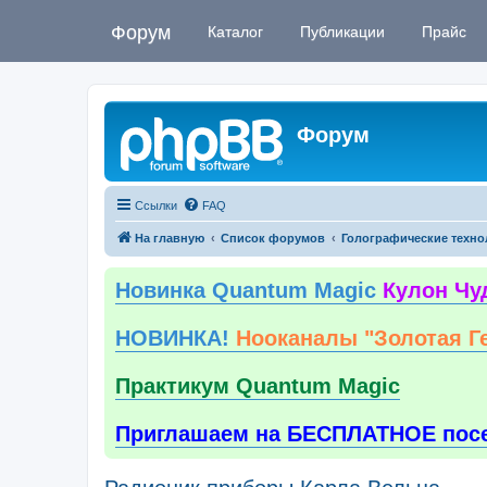
Форум
Каталог
Публикации
Прайс
Форум
Ссылки
FAQ
На главную
Список форумов
Голографические техно
Новинка Quantum Magic
Кулон Чу
НОВИНКА!
Нооканалы "Золотая Г
Практикум Quantum Magic
Приглашаем на БЕСПЛАТНОЕ пос