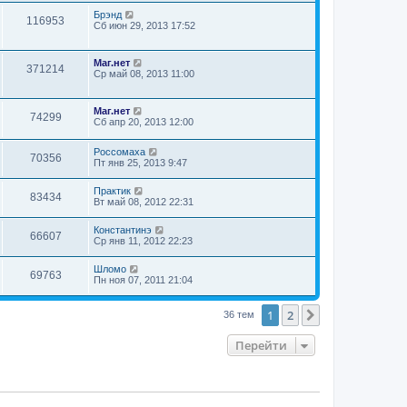
Брэнд
116953
Сб июн 29, 2013 17:52
Маг.нет
371214
Ср май 08, 2013 11:00
Маг.нет
74299
Сб апр 20, 2013 12:00
Россомаха
70356
Пт янв 25, 2013 9:47
Практик
83434
Вт май 08, 2012 22:31
Константинэ
66607
Ср янв 11, 2012 22:23
Шломо
69763
Пн ноя 07, 2011 21:04
1
2
След.
36 тем
Перейти