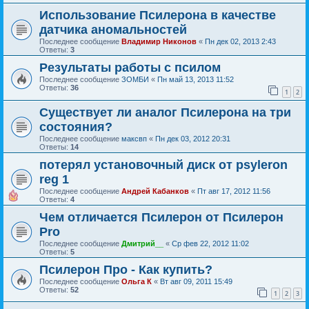
Использование Псилерона в качестве
датчика аномальностей
Последнее сообщение
Владимир Никонов
«
Пн дек 02, 2013 2:43
Ответы:
3
Результаты работы с псилом
Последнее сообщение
ЗОМБИ
«
Пн май 13, 2013 11:52
Ответы:
36
1
2
Существует ли аналог Псилерона на три
состояния?
Последнее сообщение
максвп
«
Пн дек 03, 2012 20:31
Ответы:
14
потерял установочный диск от psyleron
reg 1
Последнее сообщение
Андрей Кабанков
«
Пт авг 17, 2012 11:56
Ответы:
4
Чем отличается Псилерон от Псилерон
Pro
Последнее сообщение
Дмитрий__
«
Ср фев 22, 2012 11:02
Ответы:
5
Псилерон Про - Как купить?
Последнее сообщение
Ольга К
«
Вт авг 09, 2011 15:49
Ответы:
52
1
2
3