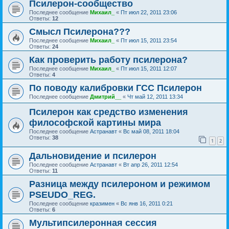
Псилерон-сообщество
Последнее сообщение
Михаил_
«
Пт июл 22, 2011 23:06
Ответы:
12
Смысл Псилерона???
Последнее сообщение
Михаил_
«
Пт июл 15, 2011 23:54
Ответы:
24
Как проверить работу псилерона?
Последнее сообщение
Михаил_
«
Пт июл 15, 2011 12:07
Ответы:
4
По поводу калибровки ГСС Псилерон
Последнее сообщение
Дмитрий__
«
Чт май 12, 2011 13:34
Псилерон как средство изменения
философской картины мира
Последнее сообщение
Астранавт
«
Вс май 08, 2011 18:04
Ответы:
38
1
2
Дальновидение и псилерон
Последнее сообщение
Астранавт
«
Вт апр 26, 2011 12:54
Ответы:
11
Разница между псилероном и режимом
PSEUDO_REG.
Последнее сообщение
кразимен
«
Вс янв 16, 2011 0:21
Ответы:
6
Мультипсилеронная сессия