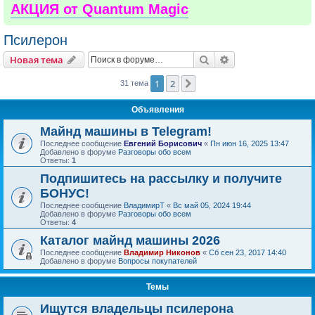
АКЦИЯ от Quantum Magic
Псилерон
Поиск
Расширенный пои
Новая тема
1
2
След.
31 тема
Объявления
Майнд машины в Telegram!
Последнее сообщение
Евгений Борисович
«
Пн июн 16, 2025 13:47
Добавлено в форуме
Разговоры обо всем
Ответы:
1
Подпишитесь на рассылку и получите
БОНУС!
Последнее сообщение
ВладимирТ
«
Вс май 05, 2024 19:44
Добавлено в форуме
Разговоры обо всем
Ответы:
4
Каталог майнд машины 2026
Последнее сообщение
Владимир Никонов
«
Сб сен 23, 2017 14:40
Добавлено в форуме
Вопросы покупателей
Темы
Ищутся владельцы псилерона