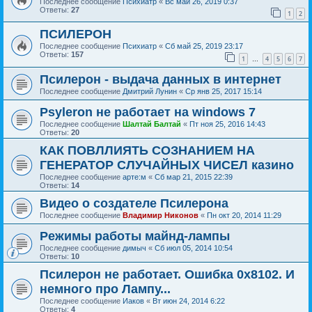
Последнее сообщение
Психиатр
«
Вс май 26, 2019 0:37
Ответы:
27
1
2
ПСИЛЕРОН
Последнее сообщение
Психиатр
«
Сб май 25, 2019 23:17
Ответы:
157
1
4
5
6
7
…
Псилерон - выдача данных в интернет
Последнее сообщение
Дмитрий Лунин
«
Ср янв 25, 2017 15:14
Psyleron не работает на windows 7
Последнее сообщение
Шалтай Балтай
«
Пт ноя 25, 2016 14:43
Ответы:
20
КАК ПОВЛЛИЯТЬ СОЗНАНИЕМ НА
ГЕНЕРАТОР СЛУЧАЙНЫХ ЧИСЕЛ казино
Последнее сообщение
арте:м
«
Сб мар 21, 2015 22:39
Ответы:
14
Видео о создателе Псилерона
Последнее сообщение
Владимир Никонов
«
Пн окт 20, 2014 11:29
Режимы работы майнд-лампы
Последнее сообщение
димыч
«
Сб июл 05, 2014 10:54
Ответы:
10
Псилерон не работает. Ошибка 0x8102. И
немного про Лампу...
Последнее сообщение
Иаков
«
Вт июн 24, 2014 6:22
Ответы:
4