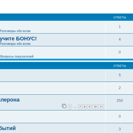
ширенный поиск
ОТВЕТЫ
1
Разговоры обо всем
лучите БОНУС!
4
Разговоры обо всем
0
е
Вопросы покупателей
ОТВЕТЫ
5
2
илерона
250
1
7
8
9
10
11
…
0
обытий
3