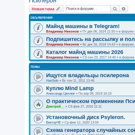
Псилерон
Поиск
Рас
Новая тема
ОБЪЯВЛЕНИЯ
Майнд машины в Telegram!
Владимир Никонов
»
Пт дек 06, 2024 21:55
» в форуме
Подпишитесь на рассылку и по
Владимир Никонов
»
Вс дек 16, 2018 14:43
» в форуме
Каталог майнд машины 2026
Владимир Никонов
»
Сб сен 23, 2017 14:40
» в форум
ТЕМЫ
Ищутся владельцы псилерона
HanSolo
»
Вс сен 11, 2011 13:46
Куплю Mind Lamp
Александр Цвелев
»
Пн апр 08, 2019 16:19
О практическом применении Пс
Дмитрий__
»
Сб фев 27, 2010 11:11
Установочный диск Psyleron.
ВикторЧЕ
»
Ср фев 12, 2020 13:04
Схема генератора случайных с