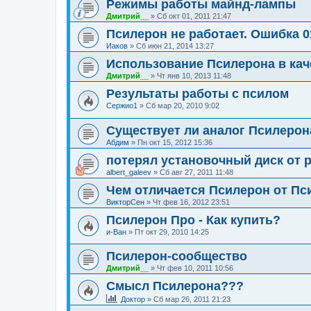
Режимы работы майнд-лампы
Дмитрий__
»
Сб окт 01, 2011 21:47
Псилерон не работает. Ошибка 0x
Иаков
»
Сб июн 21, 2014 13:27
Использование Псилерона в кач
Дмитрий__
»
Чт янв 10, 2013 11:48
Результаты работы с псилом
Сержио1
»
Сб мар 20, 2010 9:02
Существует ли аналог Псилерон
Абдим
»
Пн окт 15, 2012 15:36
потерял установочный диск от ps
albert_galeev
»
Сб авг 27, 2011 11:48
Чем отличается Псилерон от Пс
ВикторСен
»
Чт фев 16, 2012 23:51
Псилерон Про - Как купить?
и-Ван
»
Пт окт 29, 2010 14:25
Псилерон-сообщество
Дмитрий__
»
Чт фев 10, 2011 10:56
Смысл Псилерона???
Доктор
»
Сб мар 26, 2011 21:23