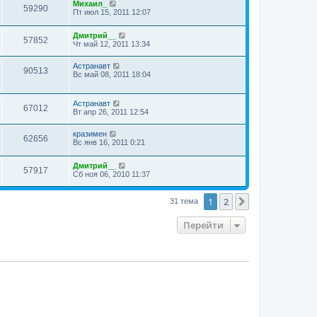
Михаил_
59290
Пт июл 15, 2011 12:07
Дмитрий__
57852
Чт май 12, 2011 13:34
Астранавт
90513
Вс май 08, 2011 18:04
Астранавт
67012
Вт апр 26, 2011 12:54
кразимен
62656
Вс янв 16, 2011 0:21
Дмитрий__
57917
Сб ноя 06, 2010 11:37
1
2
След.
31 тема
Перейти