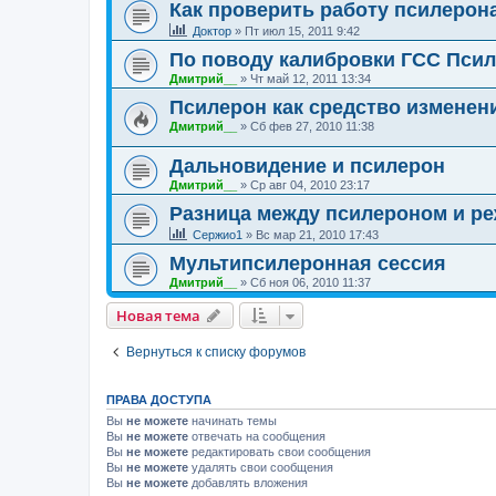
Как проверить работу псилерон
Доктор
»
Пт июл 15, 2011 9:42
По поводу калибровки ГСС Пси
Дмитрий__
»
Чт май 12, 2011 13:34
Псилерон как средство измене
Дмитрий__
»
Сб фев 27, 2010 11:38
Дальновидение и псилерон
Дмитрий__
»
Ср авг 04, 2010 23:17
Разница между псилероном и 
Сержио1
»
Вс мар 21, 2010 17:43
Мультипсилеронная сессия
Дмитрий__
»
Сб ноя 06, 2010 11:37
Новая тема
Вернуться к списку форумов
ПРАВА ДОСТУПА
Вы
не можете
начинать темы
Вы
не можете
отвечать на сообщения
Вы
не можете
редактировать свои сообщения
Вы
не можете
удалять свои сообщения
Вы
не можете
добавлять вложения