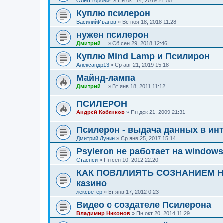
ОлегЕгорович
»
Пн окт 14, 2019 21:55
Куплю псилерон
ВасилийИванов
»
Вс ноя 18, 2018 11:28
нужен псилерон
Дмитрий__
»
Сб сен 29, 2018 12:46
Куплю Mind Lamp и Псилирон
Александр13
»
Ср авг 21, 2019 15:18
Майнд-лампа
Дмитрий__
»
Вт янв 18, 2011 11:12
ПСИЛЕРОН
Андрей Кабанков
»
Пн дек 21, 2009 21:31
Псилерон - выдача данных в ин
Дмитрий Лунин
»
Ср янв 25, 2017 15:14
Psyleron не работает на windows
Стаспси
»
Пн сен 10, 2012 22:20
КАК ПОВЛЛИЯТЬ СОЗНАНИЕМ Н
казино
лексветер
»
Вт янв 17, 2012 0:23
Видео о создателе Псилерона
Владимир Никонов
»
Пн окт 20, 2014 11:29