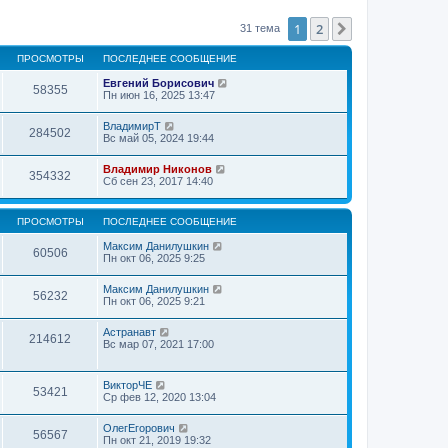
1
2
След.
31 тема
ПРОСМОТРЫ
ПОСЛЕДНЕЕ СООБЩЕНИЕ
Евгений Борисович
58355
Пн июн 16, 2025 13:47
ВладимирТ
284502
Вс май 05, 2024 19:44
Владимир Никонов
354332
Сб сен 23, 2017 14:40
ПРОСМОТРЫ
ПОСЛЕДНЕЕ СООБЩЕНИЕ
Максим Данилушкин
60506
Пн окт 06, 2025 9:25
Максим Данилушкин
56232
Пн окт 06, 2025 9:21
Астранавт
214612
Вс мар 07, 2021 17:00
ВикторЧЕ
53421
Ср фев 12, 2020 13:04
ОлегЕгорович
56567
Пн окт 21, 2019 19:32