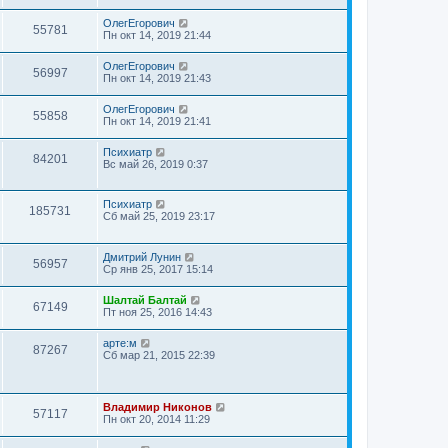
ОлегЕгорович
55781
Пн окт 14, 2019 21:44
ОлегЕгорович
56997
Пн окт 14, 2019 21:43
ОлегЕгорович
55858
Пн окт 14, 2019 21:41
Психиатр
84201
Вс май 26, 2019 0:37
Психиатр
185731
Сб май 25, 2019 23:17
Дмитрий Лунин
56957
Ср янв 25, 2017 15:14
Шалтай Балтай
67149
Пт ноя 25, 2016 14:43
арте:м
87267
Сб мар 21, 2015 22:39
Владимир Никонов
57117
Пн окт 20, 2014 11:29