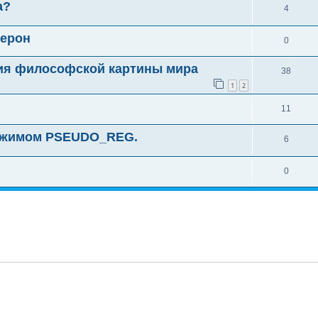
а?
4
лерон
0
ния философской картины мира
38
1
2
11
режимом PSEUDO_REG.
6
0