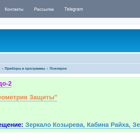
Контакты
Рассылка
Telegram
Приборы и программы
Псилерон
до-2
еометрия Защиты"
ещение:
Зеркало Козырева, Кабина Райха, З