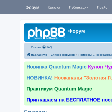
Форум
Каталог
Публикации
Прайс
Форум
Ссылки
FAQ
На главную
Список форумов
Приборы → Программы
Новинка Quantum Magic
Кулон Чу
НОВИНКА!
Нооканалы "Золотая Г
Практикум Quantum Magic
Приглашаем на БЕСПЛАТНОЕ пос