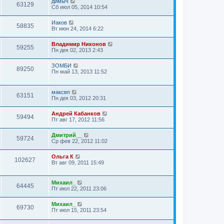
димыч
63129
Сб июл 05, 2014 10:54
Иаков
58835
Вт июн 24, 2014 6:22
Владимир Никонов
59255
Пн дек 02, 2013 2:43
ЗОМБИ
89250
Пн май 13, 2013 11:52
максвп
63151
Пн дек 03, 2012 20:31
Андрей Кабанков
59494
Пт авг 17, 2012 11:56
Дмитрий__
59724
Ср фев 22, 2012 11:02
Ольга К
102627
Вт авг 09, 2011 15:49
Михаил_
64445
Пт июл 22, 2011 23:06
Михаил_
69730
Пт июл 15, 2011 23:54