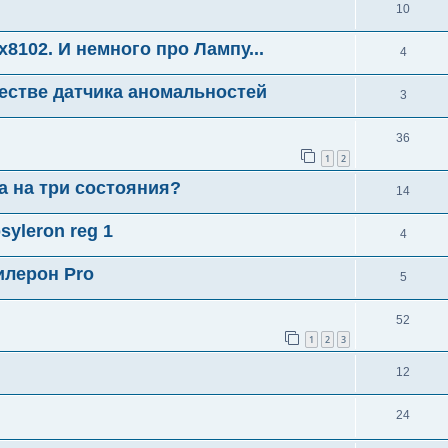
10
8102. И немного про Лампу...
4
естве датчика аномальностей
3
36
1
2
а на три состояния?
14
yleron reg 1
4
илерон Pro
5
52
1
2
3
12
24