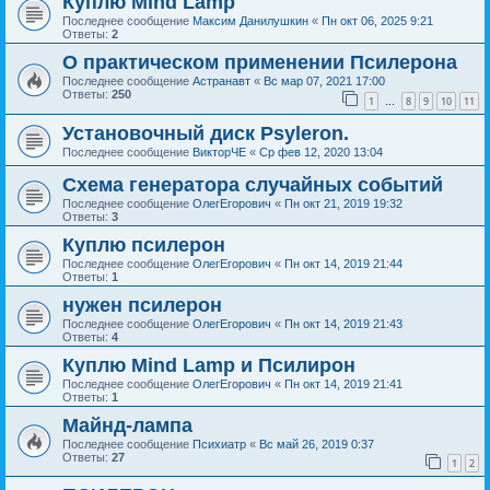
Куплю Mind Lamp
Последнее сообщение
Максим Данилушкин
«
Пн окт 06, 2025 9:21
Ответы:
2
О практическом применении Псилерона
Последнее сообщение
Астранавт
«
Вс мар 07, 2021 17:00
Ответы:
250
1
8
9
10
11
…
Установочный диск Psyleron.
Последнее сообщение
ВикторЧЕ
«
Ср фев 12, 2020 13:04
Схема генератора случайных событий
Последнее сообщение
ОлегЕгорович
«
Пн окт 21, 2019 19:32
Ответы:
3
Куплю псилерон
Последнее сообщение
ОлегЕгорович
«
Пн окт 14, 2019 21:44
Ответы:
1
нужен псилерон
Последнее сообщение
ОлегЕгорович
«
Пн окт 14, 2019 21:43
Ответы:
4
Куплю Mind Lamp и Псилирон
Последнее сообщение
ОлегЕгорович
«
Пн окт 14, 2019 21:41
Ответы:
1
Майнд-лампа
Последнее сообщение
Психиатр
«
Вс май 26, 2019 0:37
Ответы:
27
1
2