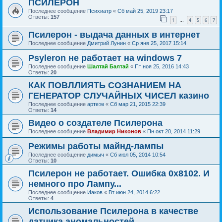
ПСИЛЕРОН
Последнее сообщение
Психиатр
«
Сб май 25, 2019 23:17
Ответы:
157
1
4
5
6
7
…
Псилерон - выдача данных в интернет
Последнее сообщение
Дмитрий Лунин
«
Ср янв 25, 2017 15:14
Psyleron не работает на windows 7
Последнее сообщение
Шалтай Балтай
«
Пт ноя 25, 2016 14:43
Ответы:
20
КАК ПОВЛЛИЯТЬ СОЗНАНИЕМ НА
ГЕНЕРАТОР СЛУЧАЙНЫХ ЧИСЕЛ казино
Последнее сообщение
арте:м
«
Сб мар 21, 2015 22:39
Ответы:
14
Видео о создателе Псилерона
Последнее сообщение
Владимир Никонов
«
Пн окт 20, 2014 11:29
Режимы работы майнд-лампы
Последнее сообщение
димыч
«
Сб июл 05, 2014 10:54
Ответы:
10
Псилерон не работает. Ошибка 0x8102. И
немного про Лампу...
Последнее сообщение
Иаков
«
Вт июн 24, 2014 6:22
Ответы:
4
Использование Псилерона в качестве
датчика аномальностей