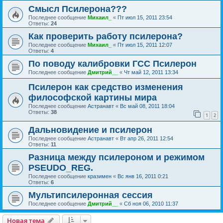
Смысл Псилерона???
Последнее сообщение
Михаил_
«
Пт июл 15, 2011 23:54
Ответы:
24
Как проверить работу псилерона?
Последнее сообщение
Михаил_
«
Пт июл 15, 2011 12:07
Ответы:
4
По поводу калибровки ГСС Псилерон
Последнее сообщение
Дмитрий__
«
Чт май 12, 2011 13:34
Псилерон как средство изменения
философской картины мира
Последнее сообщение
Астранавт
«
Вс май 08, 2011 18:04
Ответы:
38
1
2
Дальновидение и псилерон
Последнее сообщение
Астранавт
«
Вт апр 26, 2011 12:54
Ответы:
11
Разница между псилероном и режимом
PSEUDO_REG.
Последнее сообщение
кразимен
«
Вс янв 16, 2011 0:21
Ответы:
6
Мультипсилеронная сессия
Последнее сообщение
Дмитрий__
«
Сб ноя 06, 2010 11:37
Новая тема