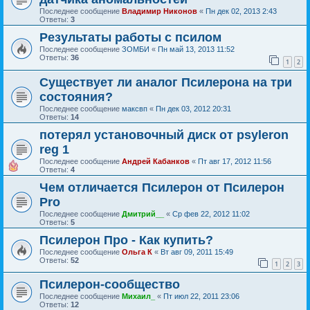
Последнее сообщение
Владимир Никонов
«
Пн дек 02, 2013 2:43
Ответы:
3
Результаты работы с псилом
Последнее сообщение
ЗОМБИ
«
Пн май 13, 2013 11:52
Ответы:
36
1
2
Существует ли аналог Псилерона на три
состояния?
Последнее сообщение
максвп
«
Пн дек 03, 2012 20:31
Ответы:
14
потерял установочный диск от psyleron
reg 1
Последнее сообщение
Андрей Кабанков
«
Пт авг 17, 2012 11:56
Ответы:
4
Чем отличается Псилерон от Псилерон
Pro
Последнее сообщение
Дмитрий__
«
Ср фев 22, 2012 11:02
Ответы:
5
Псилерон Про - Как купить?
Последнее сообщение
Ольга К
«
Вт авг 09, 2011 15:49
Ответы:
52
1
2
3
Псилерон-сообщество
Последнее сообщение
Михаил_
«
Пт июл 22, 2011 23:06
Ответы:
12