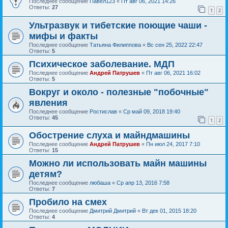
Последнее сообщение
Павел123
«
Пт авг 06, 2021 14:26
Ответы:
27
1
2
Ультразвук и тибетские поющие чаши -
мифы и факты
Последнее сообщение
Татьяна Филиппова
«
Вс сен 25, 2022 22:47
Ответы:
5
Психическое заболевание. МДП
Последнее сообщение
Андрей Патрушев
«
Пт авг 06, 2021 16:02
Ответы:
5
Вокруг и около - полезные "побочные"
явления
Последнее сообщение
Ростислав
«
Ср май 09, 2018 19:40
Ответы:
45
1
2
Обострение слуха и майндмашины
Последнее сообщение
Андрей Патрушев
«
Пн июл 24, 2017 7:10
Ответы:
15
Можно ли использовать майн машины
детям?
Последнее сообщение
любаша
«
Ср апр 13, 2016 7:58
Ответы:
7
Пробило на смех
Последнее сообщение
Дмитрий Дмитрий
«
Вт дек 01, 2015 18:20
Ответы:
4