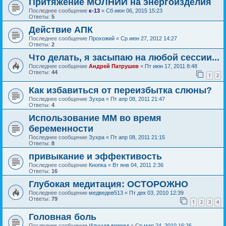
Притяжение МОЛНИИ на энергоизделия
Последнее сообщение
к-13
«
Сб июн 06, 2015 15:23
Ответы:
5
Действие АПК
Последнее сообщение
Прохожий
«
Ср июн 27, 2012 14:27
Ответы:
2
Что делать, я засыпаю на любой сессии...
Последнее сообщение
Андрей Патрушев
«
Пт июн 17, 2011 8:48
Ответы:
44
1
2
Как избавиться от переизбытка слюны?
Последнее сообщение
Зухра
«
Пт апр 08, 2011 21:47
Ответы:
4
Использование ММ во время
беременности
Последнее сообщение
Зухра
«
Пт апр 08, 2011 21:15
Ответы:
8
привыкание и эффективость
Последнее сообщение
Кнопка
«
Вт янв 04, 2011 2:36
Ответы:
16
Глубокая медитация: ОСТОРОЖНО
Последнее сообщение
медведев513
«
Пт дек 03, 2010 12:39
Ответы:
79
1
2
3
4
Головная боль
Последнее сообщение
Идущая вперед
«
Ср мар 24, 2010 16:26