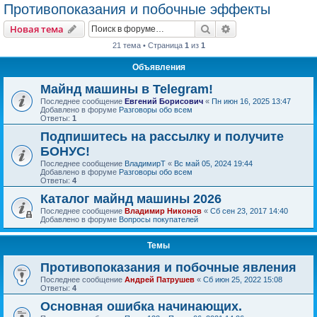
Противопоказания и побочные эффекты
Поиск
Расширенный пои
Новая тема
21 тема • Страница
1
из
1
Объявления
Майнд машины в Telegram!
Последнее сообщение
Евгений Борисович
«
Пн июн 16, 2025 13:47
Добавлено в форуме
Разговоры обо всем
Ответы:
1
Подпишитесь на рассылку и получите
БОНУС!
Последнее сообщение
ВладимирТ
«
Вс май 05, 2024 19:44
Добавлено в форуме
Разговоры обо всем
Ответы:
4
Каталог майнд машины 2026
Последнее сообщение
Владимир Никонов
«
Сб сен 23, 2017 14:40
Добавлено в форуме
Вопросы покупателей
Темы
Противопоказания и побочные явления
Последнее сообщение
Андрей Патрушев
«
Сб июн 25, 2022 15:08
Ответы:
4
Основная ошибка начинающих.