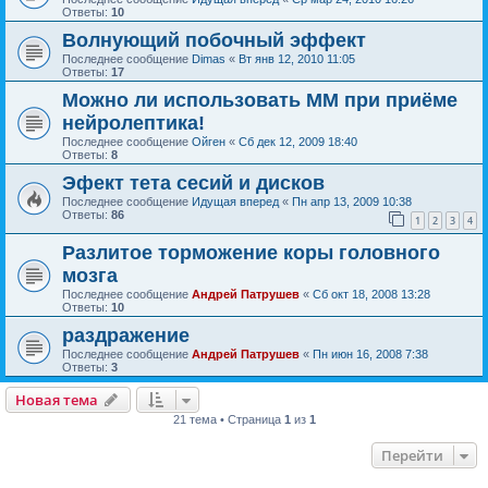
Ответы:
10
Волнующий побочный эффект
Последнее сообщение
Dimas
«
Вт янв 12, 2010 11:05
Ответы:
17
Можно ли использовать ММ при приёме
нейролептика!
Последнее сообщение
Ойген
«
Сб дек 12, 2009 18:40
Ответы:
8
Эфект тета сесий и дисков
Последнее сообщение
Идущая вперед
«
Пн апр 13, 2009 10:38
Ответы:
86
1
2
3
4
Разлитое торможение коры головного
мозга
Последнее сообщение
Андрей Патрушев
«
Сб окт 18, 2008 13:28
Ответы:
10
раздражение
Последнее сообщение
Андрей Патрушев
«
Пн июн 16, 2008 7:38
Ответы:
3
Новая тема
21 тема • Страница
1
из
1
Перейти