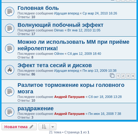
Головная боль
Последнее сообщение
Идущая вперед
«
Ср мар 24, 2010 16:26
Ответы:
10
Волнующий побочный эффект
Последнее сообщение
Dimas
«
Вт янв 12, 2010 11:05
Ответы:
17
Можно ли использовать ММ при приёме
нейролептика!
Последнее сообщение
Ойген
«
Сб дек 12, 2009 18:40
Ответы:
8
Эфект тета сесий и дисков
Последнее сообщение
Идущая вперед
«
Пн апр 13, 2009 10:38
Ответы:
86
1
2
3
4
Разлитое торможение коры головного
мозга
Последнее сообщение
Андрей Патрушев
«
Сб окт 18, 2008 13:28
Ответы:
10
раздражение
Последнее сообщение
Андрей Патрушев
«
Пн июн 16, 2008 7:38
Ответы:
3
Новая тема
21 тема • Страница
1
из
1