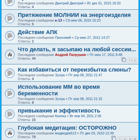
Последнее сообщение
Дмитрий Дмитрий
«
Вт дек 01, 2015 18:20
Ответы:
4
Притяжение МОЛНИИ на энергоизделия
Последнее сообщение
к-13
«
Сб июн 06, 2015 15:23
Ответы:
5
Действие АПК
Последнее сообщение
Прохожий
«
Ср июн 27, 2012 14:27
Ответы:
2
Что делать, я засыпаю на любой сессии...
Последнее сообщение
Андрей Патрушев
«
Пт июн 17, 2011 8:48
Ответы:
44
1
2
Как избавиться от переизбытка слюны?
Последнее сообщение
Зухра
«
Пт апр 08, 2011 21:47
Ответы:
4
Использование ММ во время
беременности
Последнее сообщение
Зухра
«
Пт апр 08, 2011 21:15
Ответы:
8
привыкание и эффективость
Последнее сообщение
Кнопка
«
Вт янв 04, 2011 2:36
Ответы:
16
Глубокая медитация: ОСТОРОЖНО
Последнее сообщение
медведев513
«
Пт дек 03, 2010 12:39
Ответы:
79
1
2
3
4