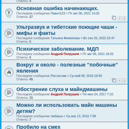
Ответы:
4
Основная ошибка начинающих.
Последнее сообщение
Павел123
«
Пт авг 06, 2021 14:26
Ответы:
27
1
2
Ультразвук и тибетские поющие чаши -
мифы и факты
Последнее сообщение
Татьяна Филиппова
«
Вс сен 25, 2022 22:47
Ответы:
5
Психическое заболевание. МДП
Последнее сообщение
Андрей Патрушев
«
Пт авг 06, 2021 16:02
Ответы:
5
Вокруг и около - полезные "побочные"
явления
Последнее сообщение
Ростислав
«
Ср май 09, 2018 19:40
Ответы:
45
1
2
Обострение слуха и майндмашины
Последнее сообщение
Андрей Патрушев
«
Пн июл 24, 2017 7:10
Ответы:
15
Можно ли использовать майн машины
детям?
Последнее сообщение
любаша
«
Ср апр 13, 2016 7:58
Ответы:
7
Пробило на смех