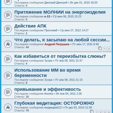
Последнее сообщение
Дмитрий Дмитрий
«
Вт дек 01, 2015 18:20
Ответы:
4
Притяжение МОЛНИИ на энергоизделия
Последнее сообщение
к-13
«
Сб июн 06, 2015 15:23
Ответы:
5
Действие АПК
Последнее сообщение
Прохожий
«
Ср июн 27, 2012 14:27
Ответы:
2
Что делать, я засыпаю на любой сессии...
Последнее сообщение
Андрей Патрушев
«
Пт июн 17, 2011 8:48
Ответы:
44
1
2
Как избавиться от переизбытка слюны?
Последнее сообщение
Зухра
«
Пт апр 08, 2011 21:47
Ответы:
4
Использование ММ во время
беременности
Последнее сообщение
Зухра
«
Пт апр 08, 2011 21:15
Ответы:
8
привыкание и эффективость
Последнее сообщение
Кнопка
«
Вт янв 04, 2011 2:36
Ответы:
16
Глубокая медитация: ОСТОРОЖНО
Последнее сообщение
медведев513
«
Пт дек 03, 2010 12:39
Ответы:
79
1
2
3
4