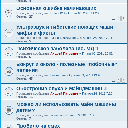
Ответы:
4
Основная ошибка начинающих.
Последнее сообщение
Павел123
«
Пт авг 06, 2021 14:26
Ответы:
27
1
2
Ультразвук и тибетские поющие чаши -
мифы и факты
Последнее сообщение
Татьяна Филиппова
«
Вс сен 25, 2022 22:47
Ответы:
5
Психическое заболевание. МДП
Последнее сообщение
Андрей Патрушев
«
Пт авг 06, 2021 16:02
Ответы:
5
Вокруг и около - полезные "побочные"
явления
Последнее сообщение
Ростислав
«
Ср май 09, 2018 19:40
Ответы:
45
1
2
Обострение слуха и майндмашины
Последнее сообщение
Андрей Патрушев
«
Пн июл 24, 2017 7:10
Ответы:
15
Можно ли использовать майн машины
детям?
Последнее сообщение
любаша
«
Ср апр 13, 2016 7:58
Ответы:
7
Пробило на смех