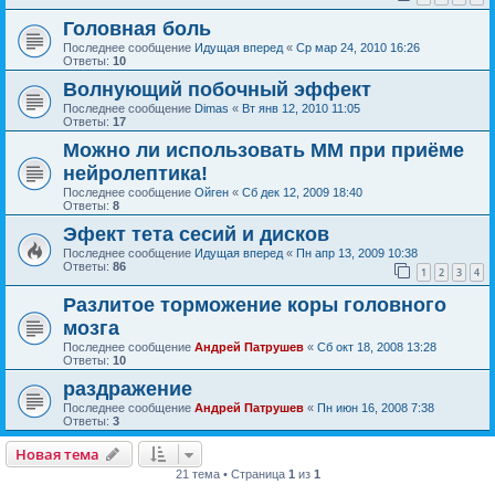
Головная боль
Последнее сообщение
Идущая вперед
«
Ср мар 24, 2010 16:26
Ответы:
10
Волнующий побочный эффект
Последнее сообщение
Dimas
«
Вт янв 12, 2010 11:05
Ответы:
17
Можно ли использовать ММ при приёме
нейролептика!
Последнее сообщение
Ойген
«
Сб дек 12, 2009 18:40
Ответы:
8
Эфект тета сесий и дисков
Последнее сообщение
Идущая вперед
«
Пн апр 13, 2009 10:38
Ответы:
86
1
2
3
4
Разлитое торможение коры головного
мозга
Последнее сообщение
Андрей Патрушев
«
Сб окт 18, 2008 13:28
Ответы:
10
раздражение
Последнее сообщение
Андрей Патрушев
«
Пн июн 16, 2008 7:38
Ответы:
3
Новая тема
21 тема • Страница
1
из
1