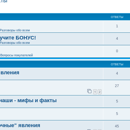
кты
ширенный поиск
ОТВЕТЫ
1
Разговоры обо всем
лучите БОНУС!
4
Разговоры обо всем
0
е
Вопросы покупателей
ОТВЕТЫ
явления
4
27
1
2
 чаши - мифы и факты
5
5
бочные" явления
45