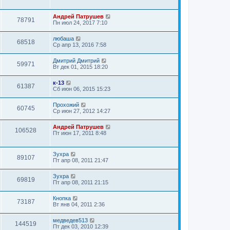
Андрей Патрушев
78791
Пн июл 24, 2017 7:10
любаша
68518
Ср апр 13, 2016 7:58
Дмитрий Дмитрий
59971
Вт дек 01, 2015 18:20
к-13
61387
Сб июн 06, 2015 15:23
Прохожий
60745
Ср июн 27, 2012 14:27
Андрей Патрушев
106528
Пт июн 17, 2011 8:48
Зухра
89107
Пт апр 08, 2011 21:47
Зухра
69819
Пт апр 08, 2011 21:15
Кнопка
73187
Вт янв 04, 2011 2:36
медведев513
144519
Пт дек 03, 2010 12:39