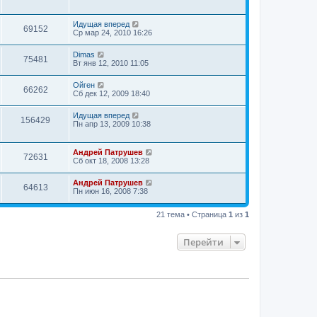
Идущая вперед
69152
Ср мар 24, 2010 16:26
Dimas
75481
Вт янв 12, 2010 11:05
Ойген
66262
Сб дек 12, 2009 18:40
Идущая вперед
156429
Пн апр 13, 2009 10:38
Андрей Патрушев
72631
Сб окт 18, 2008 13:28
Андрей Патрушев
64613
Пн июн 16, 2008 7:38
21 тема • Страница
1
из
1
Перейти