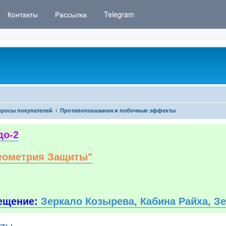
Контакты
Рассылка
Telegram
росы покупателей
Противопоказания и побочные эффекты
до-2
еометрия Защиты"
ещение:
Зеркало Козырева, Кабина Райха, З