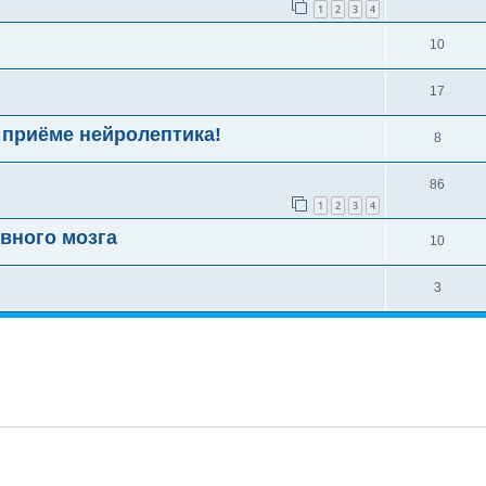
1
2
3
4
10
17
 приёме нейролептика!
8
86
1
2
3
4
вного мозга
10
3