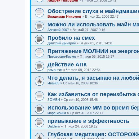
Андрей Патрушев
»
Пт июн 13, 2008 18:42
Обострение слуха и майндмаши
Владимир Никонов
»
Вт ноя 21, 2006 22:47
Можно ли использовать майн м
Алексей 2007
»
Вс май 27, 2007 0:16
Пробило на смех
Дмитрий Дмитрий
»
Вт дек 01, 2015 14:31
Притяжение МОЛНИИ на энерго
Прецессия-Космо
»
Пт июн 05, 2015 16:37
Действие АПК
романтик
»
Чт фев 09, 2012 22:54
Что делать, я засыпаю на любой 
Иван83
»
Сб май 16, 2009 18:36
Как избавиться от переизбытка
ЗОМБИ
»
Ср сен 10, 2008 15:46
Использование ММ во время бе
море-ирина
»
Ср окт 31, 2007 22:17
привыкание и эффективость
Diablero
»
Пт ноя 24, 2006 19:12
Глубокая медитация: ОСТОРОЖ