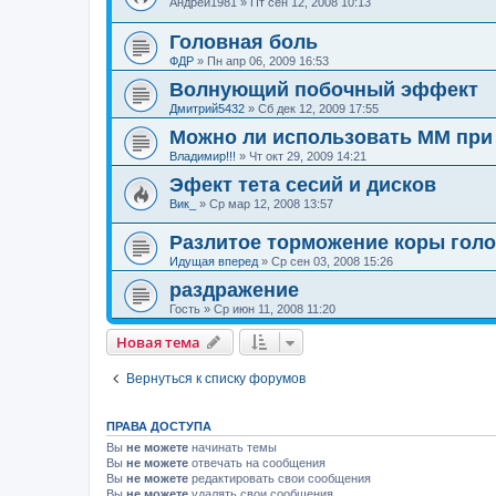
Андрей1981
»
Пт сен 12, 2008 10:13
Головная боль
ФДР
»
Пн апр 06, 2009 16:53
Волнующий побочный эффект
Дмитрий5432
»
Сб дек 12, 2009 17:55
Можно ли использовать ММ при
Владимир!!!
»
Чт окт 29, 2009 14:21
Эфект тета сесий и дисков
Вик_
»
Ср мар 12, 2008 13:57
Разлитое торможение коры голо
Идущая вперед
»
Ср сен 03, 2008 15:26
раздражение
Гость
»
Ср июн 11, 2008 11:20
Новая тема
Вернуться к списку форумов
ПРАВА ДОСТУПА
Вы
не можете
начинать темы
Вы
не можете
отвечать на сообщения
Вы
не можете
редактировать свои сообщения
Вы
не можете
удалять свои сообщения