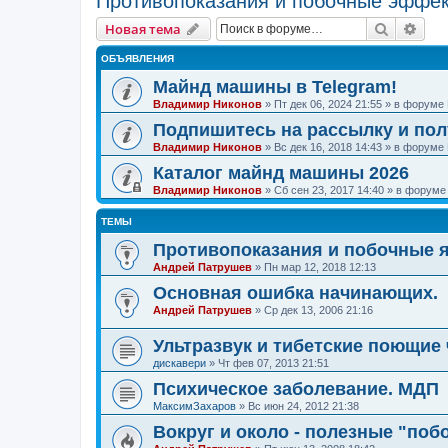
Противопоказания и побочные эффе
Поиск
Рас
Новая тема
ОБЪЯВЛЕНИЯ
Майнд машины в Telegram!
Владимир Никонов
»
Пт дек 06, 2024 21:55
» в форуме
Подпишитесь на рассылку и по
Владимир Никонов
»
Вс дек 16, 2018 14:43
» в форуме
Каталог майнд машины 2026
Владимир Никонов
»
Сб сен 23, 2017 14:40
» в форум
ТЕМЫ
Противопоказания и побочные 
Андрей Патрушев
»
Пн мар 12, 2018 12:13
Основная ошибка начинающих.
Андрей Патрушев
»
Ср дек 13, 2006 21:16
Ультразвук и тибетские поющие
дискавери
»
Чт фев 07, 2013 21:51
Психическое заболевание. МДП
МаксимЗахаров
»
Вс июн 24, 2012 21:38
Вокруг и около - полезные "по