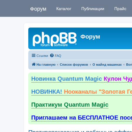
Форум
Каталог
Публикации
Прайс
Форум
Ссылки
FAQ
На главную
Список форумов
О майнд машинах
Воп
Новинка Quantum Magic
Кулон Чу
НОВИНКА!
Нооканалы "Золотая Г
Практикум Quantum Magic
Приглашаем на БЕСПЛАТНОЕ пос