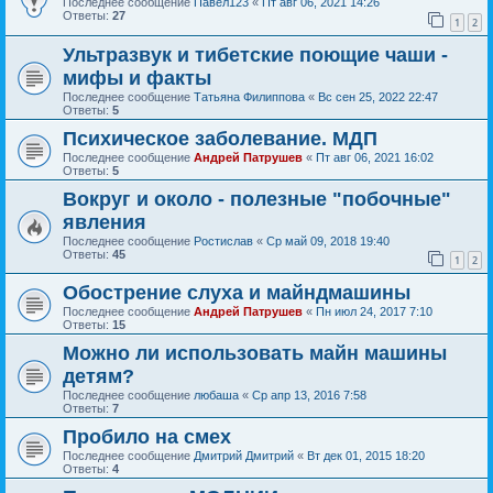
Последнее сообщение
Павел123
«
Пт авг 06, 2021 14:26
Ответы:
27
1
2
Ультразвук и тибетские поющие чаши -
мифы и факты
Последнее сообщение
Татьяна Филиппова
«
Вс сен 25, 2022 22:47
Ответы:
5
Психическое заболевание. МДП
Последнее сообщение
Андрей Патрушев
«
Пт авг 06, 2021 16:02
Ответы:
5
Вокруг и около - полезные "побочные"
явления
Последнее сообщение
Ростислав
«
Ср май 09, 2018 19:40
Ответы:
45
1
2
Обострение слуха и майндмашины
Последнее сообщение
Андрей Патрушев
«
Пн июл 24, 2017 7:10
Ответы:
15
Можно ли использовать майн машины
детям?
Последнее сообщение
любаша
«
Ср апр 13, 2016 7:58
Ответы:
7
Пробило на смех
Последнее сообщение
Дмитрий Дмитрий
«
Вт дек 01, 2015 18:20
Ответы:
4