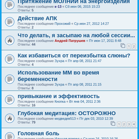
Притяжение МОЛНИИ на энергоизделия
Последнее сообщение
к-13
«
Сб июн 06, 2015 15:23
Ответы:
5
Действие АПК
Последнее сообщение
Прохожий
«
Ср июн 27, 2012 14:27
Ответы:
2
Что делать, я засыпаю на любой сессии...
Последнее сообщение
Андрей Патрушев
«
Пт июн 17, 2011 8:48
Ответы:
44
1
2
Как избавиться от переизбытка слюны?
Последнее сообщение
Зухра
«
Пт апр 08, 2011 21:47
Ответы:
4
Использование ММ во время
беременности
Последнее сообщение
Зухра
«
Пт апр 08, 2011 21:15
Ответы:
8
привыкание и эффективость
Последнее сообщение
Кнопка
«
Вт янв 04, 2011 2:36
Ответы:
16
Глубокая медитация: ОСТОРОЖНО
Последнее сообщение
медведев513
«
Пт дек 03, 2010 12:39
Ответы:
79
1
2
3
4
Головная боль
Последнее сообщение
Идущая вперед
«
Ср мар 24, 2010 16:26