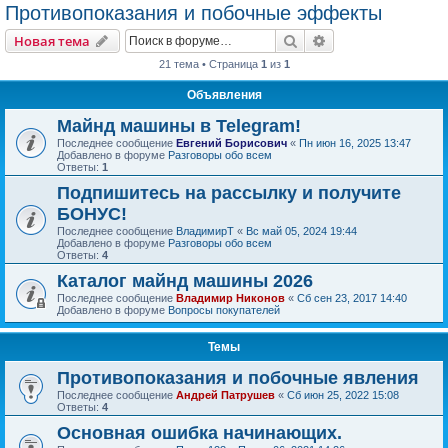
Противопоказания и побочные эффекты
Поиск
Расширенный пои
Новая тема
21 тема • Страница
1
из
1
Объявления
Майнд машины в Telegram!
Последнее сообщение
Евгений Борисович
«
Пн июн 16, 2025 13:47
Добавлено в форуме
Разговоры обо всем
Ответы:
1
Подпишитесь на рассылку и получите
БОНУС!
Последнее сообщение
ВладимирТ
«
Вс май 05, 2024 19:44
Добавлено в форуме
Разговоры обо всем
Ответы:
4
Каталог майнд машины 2026
Последнее сообщение
Владимир Никонов
«
Сб сен 23, 2017 14:40
Добавлено в форуме
Вопросы покупателей
Темы
Противопоказания и побочные явления
Последнее сообщение
Андрей Патрушев
«
Сб июн 25, 2022 15:08
Ответы:
4
Основная ошибка начинающих.