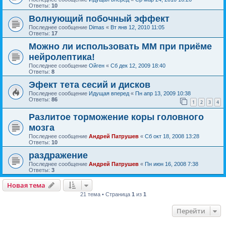
Ответы:
10
Волнующий побочный эффект
Последнее сообщение
Dimas
«
Вт янв 12, 2010 11:05
Ответы:
17
Можно ли использовать ММ при приёме
нейролептика!
Последнее сообщение
Ойген
«
Сб дек 12, 2009 18:40
Ответы:
8
Эфект тета сесий и дисков
Последнее сообщение
Идущая вперед
«
Пн апр 13, 2009 10:38
Ответы:
86
1
2
3
4
Разлитое торможение коры головного
мозга
Последнее сообщение
Андрей Патрушев
«
Сб окт 18, 2008 13:28
Ответы:
10
раздражение
Последнее сообщение
Андрей Патрушев
«
Пн июн 16, 2008 7:38
Ответы:
3
Новая тема
21 тема • Страница
1
из
1
Перейти