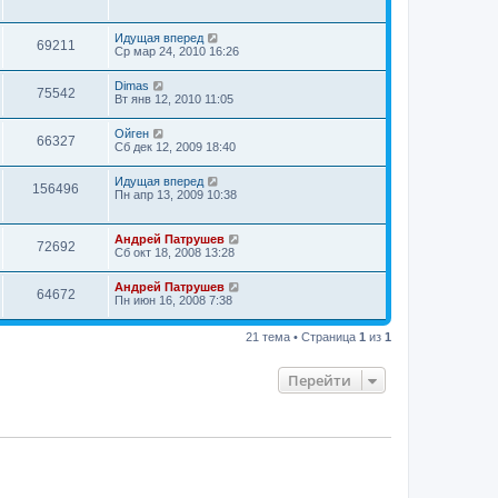
Идущая вперед
69211
Ср мар 24, 2010 16:26
Dimas
75542
Вт янв 12, 2010 11:05
Ойген
66327
Сб дек 12, 2009 18:40
Идущая вперед
156496
Пн апр 13, 2009 10:38
Андрей Патрушев
72692
Сб окт 18, 2008 13:28
Андрей Патрушев
64672
Пн июн 16, 2008 7:38
21 тема • Страница
1
из
1
Перейти