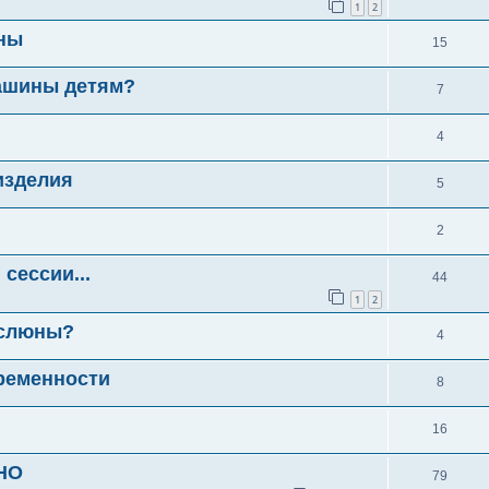
1
2
ны
15
ашины детям?
7
4
изделия
5
2
сессии...
44
1
2
 слюны?
4
ременности
8
16
НО
79