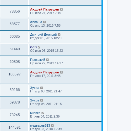
Андрей Патрушев
78856
Пн июл 24, 2017 7:10
любаша
68577
Ср апр 13, 2016 7:58
Дмитрий Дмитрий
60035
Вт дек 01, 2015 18:20
к-13
61449
Сб июн 06, 2015 15:23
Прохожий
60808
Ср июн 27, 2012 14:27
Андрей Патрушев
106597
Пт июн 17, 2011 8:48
Зухра
89166
Пт апр 08, 2011 21:47
Зухра
69878
Пт апр 08, 2011 21:15
Кнопка
73245
Вт янв 04, 2011 2:36
медведев513
144591
Пт дек 03, 2010 12:39