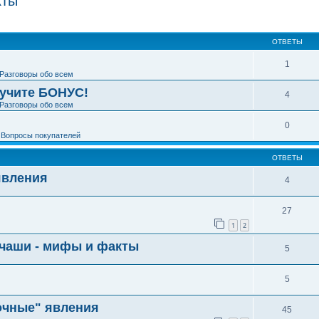
кты
ширенный поиск
ОТВЕТЫ
1
Разговоры обо всем
лучите БОНУС!
4
Разговоры обо всем
0
е
Вопросы покупателей
ОТВЕТЫ
явления
4
27
1
2
 чаши - мифы и факты
5
5
бочные" явления
45