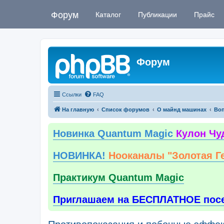
Форум
Каталог
Публикации
Прайс
Форум
Ссылки
FAQ
На главную
Список форумов
О майнд машинах
Воп
Новинка Quantum Magic
Кулон Чу
НОВИНКА!
Нооканалы "Золотая Г
Практикум Quantum Magic
Приглашаем на БЕСПЛАТНОЕ пос