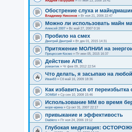
Андрей Патрушев
»
Пт июн 13, 2008 18:42
Обострение слуха и майндмаши
Владимир Никонов
»
Вт ноя 21, 2006 22:47
Можно ли использовать майн м
Алексей 2007
»
Вс май 27, 2007 0:16
Пробило на смех
Дмитрий Дмитрий
»
Вт дек 01, 2015 14:31
Притяжение МОЛНИИ на энерго
Прецессия-Космо
»
Пт июн 05, 2015 16:37
Действие АПК
романтик
»
Чт фев 09, 2012 22:54
Что делать, я засыпаю на любой 
Иван83
»
Сб май 16, 2009 18:36
Как избавиться от переизбытка
ЗОМБИ
»
Ср сен 10, 2008 15:46
Использование ММ во время бе
море-ирина
»
Ср окт 31, 2007 22:17
привыкание и эффективость
Diablero
»
Пт ноя 24, 2006 19:12
Глубокая медитация: ОСТОРОЖ