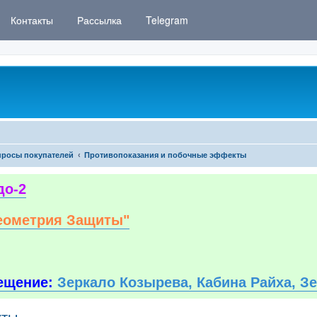
Контакты
Рассылка
Telegram
росы покупателей
Противопоказания и побочные эффекты
до-2
еометрия Защиты"
ещение:
Зеркало Козырева, Кабина Райха, З