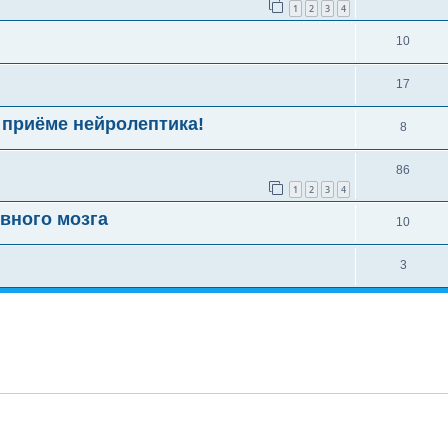
1
2
3
4
10
17
 приёме нейролептика!
8
86
1
2
3
4
вного мозга
10
3