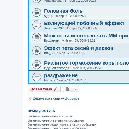
Андрей1981
»
Пт сен 12, 2008 10:13
Головная боль
ФДР
»
Пн апр 06, 2009 16:53
Волнующий побочный эффект
Дмитрий5432
»
Сб дек 12, 2009 17:55
Можно ли использовать ММ при
Владимир!!!
»
Чт окт 29, 2009 14:21
Эфект тета сесий и дисков
Вик_
»
Ср мар 12, 2008 13:57
Разлитое торможение коры голо
Идущая вперед
»
Ср сен 03, 2008 15:26
раздражение
Гость
»
Ср июн 11, 2008 11:20
Новая тема
Вернуться к списку форумов
ПРАВА ДОСТУПА
Вы
не можете
начинать темы
Вы
не можете
отвечать на сообщения
Вы
не можете
редактировать свои сообщения
Вы
не можете
удалять свои сообщения