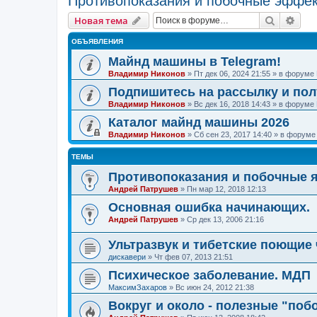
Противопоказания и побочные эффе
Поиск
Рас
Новая тема
ОБЪЯВЛЕНИЯ
Майнд машины в Telegram!
Владимир Никонов
»
Пт дек 06, 2024 21:55
» в форуме
Подпишитесь на рассылку и по
Владимир Никонов
»
Вс дек 16, 2018 14:43
» в форуме
Каталог майнд машины 2026
Владимир Никонов
»
Сб сен 23, 2017 14:40
» в форум
ТЕМЫ
Противопоказания и побочные 
Андрей Патрушев
»
Пн мар 12, 2018 12:13
Основная ошибка начинающих.
Андрей Патрушев
»
Ср дек 13, 2006 21:16
Ультразвук и тибетские поющие
дискавери
»
Чт фев 07, 2013 21:51
Психическое заболевание. МДП
МаксимЗахаров
»
Вс июн 24, 2012 21:38
Вокруг и около - полезные "по