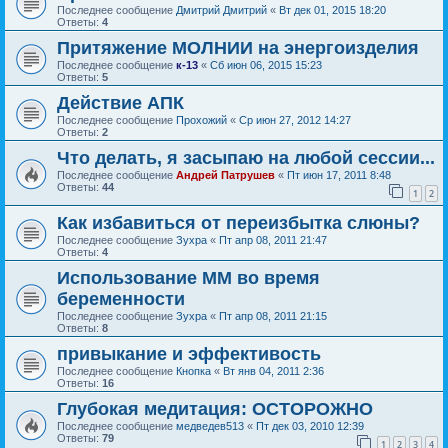
Последнее сообщение
Дмитрий Дмитрий
«
Вт дек 01, 2015 18:20
Ответы:
4
Притяжение МОЛНИИ на энергоизделия
Последнее сообщение
к-13
«
Сб июн 06, 2015 15:23
Ответы:
5
Действие АПК
Последнее сообщение
Прохожий
«
Ср июн 27, 2012 14:27
Ответы:
2
Что делать, я засыпаю на любой сессии...
Последнее сообщение
Андрей Патрушев
«
Пт июн 17, 2011 8:48
Ответы:
44
1
2
Как избавиться от переизбытка слюны?
Последнее сообщение
Зухра
«
Пт апр 08, 2011 21:47
Ответы:
4
Использование ММ во время
беременности
Последнее сообщение
Зухра
«
Пт апр 08, 2011 21:15
Ответы:
8
привыкание и эффективость
Последнее сообщение
Кнопка
«
Вт янв 04, 2011 2:36
Ответы:
16
Глубокая медитация: ОСТОРОЖНО
Последнее сообщение
медведев513
«
Пт дек 03, 2010 12:39
Ответы:
79
1
2
3
4