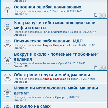
Ответы:
4
Основная ошибка начинающих.
Последнее сообщение
Павел123
«
Пт авг 06, 2021 14:26
Ответы:
27
1
2
Ультразвук и тибетские поющие чаши -
мифы и факты
Последнее сообщение
Татьяна Филиппова
«
Вс сен 25, 2022 22:47
Ответы:
5
Психическое заболевание. МДП
Последнее сообщение
Андрей Патрушев
«
Пт авг 06, 2021 16:02
Ответы:
5
Вокруг и около - полезные "побочные"
явления
Последнее сообщение
Ростислав
«
Ср май 09, 2018 19:40
Ответы:
45
1
2
Обострение слуха и майндмашины
Последнее сообщение
Андрей Патрушев
«
Пн июл 24, 2017 7:10
Ответы:
15
Можно ли использовать майн машины
детям?
Последнее сообщение
любаша
«
Ср апр 13, 2016 7:58
Ответы:
7
Пробило на смех