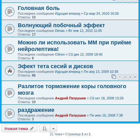
Головная боль
Последнее сообщение
Идущая вперед
«
Ср мар 24, 2010 16:26
Ответы:
10
Волнующий побочный эффект
Последнее сообщение
Dimas
«
Вт янв 12, 2010 11:05
Ответы:
17
Можно ли использовать ММ при приёме
нейролептика!
Последнее сообщение
Ойген
«
Сб дек 12, 2009 18:40
Ответы:
8
Эфект тета сесий и дисков
Последнее сообщение
Идущая вперед
«
Пн апр 13, 2009 10:38
Ответы:
86
1
2
3
4
Разлитое торможение коры головного
мозга
Последнее сообщение
Андрей Патрушев
«
Сб окт 18, 2008 13:28
Ответы:
10
раздражение
Последнее сообщение
Андрей Патрушев
«
Пн июн 16, 2008 7:38
Ответы:
3
Новая тема
21 тема • Страница
1
из
1