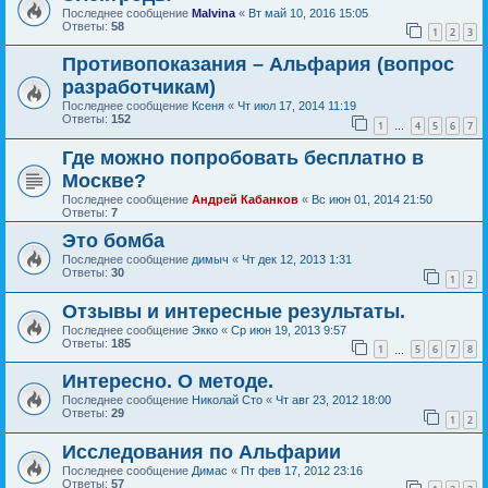
Последнее сообщение
Malvina
«
Вт май 10, 2016 15:05
Ответы:
58
1
2
3
Противопоказания – Альфария (вопрос
разработчикам)
Последнее сообщение
Ксеня
«
Чт июл 17, 2014 11:19
Ответы:
152
1
4
5
6
7
…
Где можно попробовать бесплатно в
Москве?
Последнее сообщение
Андрей Кабанков
«
Вс июн 01, 2014 21:50
Ответы:
7
Это бомба
Последнее сообщение
димыч
«
Чт дек 12, 2013 1:31
Ответы:
30
1
2
Отзывы и интересные результаты.
Последнее сообщение
Экко
«
Ср июн 19, 2013 9:57
Ответы:
185
1
5
6
7
8
…
Интересно. О методе.
Последнее сообщение
Николай Сто
«
Чт авг 23, 2012 18:00
Ответы:
29
1
2
Исследования по Альфарии
Последнее сообщение
Димас
«
Пт фев 17, 2012 23:16
Ответы:
57