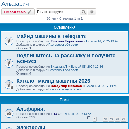
Альфария
Поиск
Расширенный пои
Новая тема
16 тем • Страница
1
из
1
Объявления
Майнд машины в Telegram!
Последнее сообщение
Евгений Борисович
«
Пн июн 16, 2025 13:47
Добавлено в форуме
Разговоры обо всем
Ответы:
1
Подпишитесь на рассылку и получите
БОНУС!
Последнее сообщение
ВладимирТ
«
Вс май 05, 2024 19:44
Добавлено в форуме
Разговоры обо всем
Ответы:
4
Каталог майнд машины 2026
Последнее сообщение
Владимир Никонов
«
Сб сен 23, 2017 14:40
Добавлено в форуме
Вопросы покупателей
Темы
Альфария.
Последнее сообщение
к-13
«
Чт дек 05, 2019 13:55
Ответы:
510
1
18
19
20
21
…
Электроды