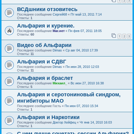
1
2
3
ВСДшники отзовитесь
Последнее сообщение
Сергей68
«
Пт май 13, 2011 7:14
Ответы:
1
Альфария и курение.
Последнее сообщение
Маг.нет
«
Пн фев 07, 2011 18:05
Ответы:
60
1
2
3
Видео об Альфарии
Последнее сообщение
Dimas
«
Ср авг 04, 2010 17:39
Ответы:
11
Альфария и СДВГ
Последнее сообщение
Dimas
«
Пн июн 28, 2010 12:03
Ответы:
11
Альфария и браслет
Последнее сообщение
Михаил_
«
Вс июн 27, 2010 16:38
Ответы:
5
Альфария и серотониновый синдром,
ингибиторы МАО
Последнее сообщение
Гость
«
Пн июн 07, 2010 15:34
Ответы:
1
Альфария и Наркотики
Последнее сообщение
Доктор Хейфец
«
Чт янв 14, 2010 16:03
Ответы:
1
С чем лучше сочетать сессии Альфарии?