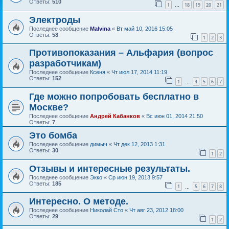
Ответы:
510
1
18
19
20
21
…
Электроды
Последнее сообщение
Malvina
«
Вт май 10, 2016 15:05
Ответы:
58
1
2
3
Противопоказания – Альфария (вопрос
разработчикам)
Последнее сообщение
Ксеня
«
Чт июл 17, 2014 11:19
Ответы:
152
1
4
5
6
7
…
Где можно попробовать бесплатно в
Москве?
Последнее сообщение
Андрей Кабанков
«
Вс июн 01, 2014 21:50
Ответы:
7
Это бомба
Последнее сообщение
димыч
«
Чт дек 12, 2013 1:31
Ответы:
30
1
2
Отзывы и интересные результаты.
Последнее сообщение
Экко
«
Ср июн 19, 2013 9:57
Ответы:
185
1
5
6
7
8
…
Интересно. О методе.
Последнее сообщение
Николай Сто
«
Чт авг 23, 2012 18:00
Ответы:
29
1
2