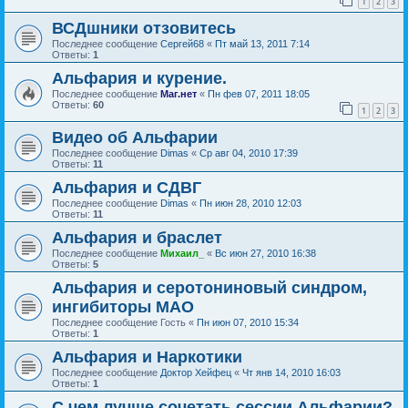
1
2
3
ВСДшники отзовитесь
Последнее сообщение
Сергей68
«
Пт май 13, 2011 7:14
Ответы:
1
Альфария и курение.
Последнее сообщение
Маг.нет
«
Пн фев 07, 2011 18:05
Ответы:
60
1
2
3
Видео об Альфарии
Последнее сообщение
Dimas
«
Ср авг 04, 2010 17:39
Ответы:
11
Альфария и СДВГ
Последнее сообщение
Dimas
«
Пн июн 28, 2010 12:03
Ответы:
11
Альфария и браслет
Последнее сообщение
Михаил_
«
Вс июн 27, 2010 16:38
Ответы:
5
Альфария и серотониновый синдром,
ингибиторы МАО
Последнее сообщение
Гость
«
Пн июн 07, 2010 15:34
Ответы:
1
Альфария и Наркотики
Последнее сообщение
Доктор Хейфец
«
Чт янв 14, 2010 16:03
Ответы:
1
С чем лучше сочетать сессии Альфарии?