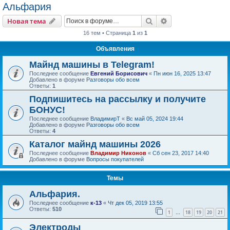
Альфария
Поиск
Расширенный пои
Новая тема
16 тем • Страница
1
из
1
Объявления
Майнд машины в Telegram!
Последнее сообщение
Евгений Борисович
«
Пн июн 16, 2025 13:47
Добавлено в форуме
Разговоры обо всем
Ответы:
1
Подпишитесь на рассылку и получите
БОНУС!
Последнее сообщение
ВладимирТ
«
Вс май 05, 2024 19:44
Добавлено в форуме
Разговоры обо всем
Ответы:
4
Каталог майнд машины 2026
Последнее сообщение
Владимир Никонов
«
Сб сен 23, 2017 14:40
Добавлено в форуме
Вопросы покупателей
Темы
Альфария.
Последнее сообщение
к-13
«
Чт дек 05, 2019 13:55
Ответы:
510
1
18
19
20
21
…
Электроды