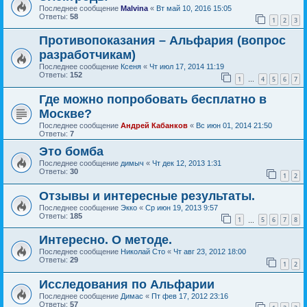
Последнее сообщение
Malvina
«
Вт май 10, 2016 15:05
Ответы:
58
1
2
3
Противопоказания – Альфария (вопрос
разработчикам)
Последнее сообщение
Ксеня
«
Чт июл 17, 2014 11:19
Ответы:
152
1
4
5
6
7
…
Где можно попробовать бесплатно в
Москве?
Последнее сообщение
Андрей Кабанков
«
Вс июн 01, 2014 21:50
Ответы:
7
Это бомба
Последнее сообщение
димыч
«
Чт дек 12, 2013 1:31
Ответы:
30
1
2
Отзывы и интересные результаты.
Последнее сообщение
Экко
«
Ср июн 19, 2013 9:57
Ответы:
185
1
5
6
7
8
…
Интересно. О методе.
Последнее сообщение
Николай Сто
«
Чт авг 23, 2012 18:00
Ответы:
29
1
2
Исследования по Альфарии
Последнее сообщение
Димас
«
Пт фев 17, 2012 23:16
Ответы:
57