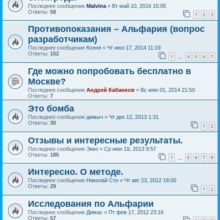
Последнее сообщение
Malvina
«
Вт май 10, 2016 15:05
Ответы:
58
1
2
3
Противопоказания – Альфария (вопрос
разработчикам)
Последнее сообщение
Ксеня
«
Чт июл 17, 2014 11:19
Ответы:
152
1
4
5
6
7
…
Где можно попробовать бесплатно в
Москве?
Последнее сообщение
Андрей Кабанков
«
Вс июн 01, 2014 21:50
Ответы:
7
Это бомба
Последнее сообщение
димыч
«
Чт дек 12, 2013 1:31
Ответы:
30
1
2
Отзывы и интересные результаты.
Последнее сообщение
Экко
«
Ср июн 19, 2013 9:57
Ответы:
185
1
5
6
7
8
…
Интересно. О методе.
Последнее сообщение
Николай Сто
«
Чт авг 23, 2012 18:00
Ответы:
29
1
2
Исследования по Альфарии
Последнее сообщение
Димас
«
Пт фев 17, 2012 23:16
Ответы:
57