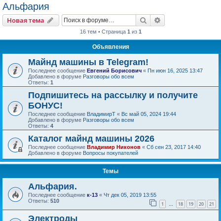
Альфария
Поиск
Расширенный пои
Новая тема
16 тем • Страница
1
из
1
Объявления
Майнд машины в Telegram!
Последнее сообщение
Евгений Борисович
«
Пн июн 16, 2025 13:47
Добавлено в форуме
Разговоры обо всем
Ответы:
1
Подпишитесь на рассылку и получите
БОНУС!
Последнее сообщение
ВладимирТ
«
Вс май 05, 2024 19:44
Добавлено в форуме
Разговоры обо всем
Ответы:
4
Каталог майнд машины 2026
Последнее сообщение
Владимир Никонов
«
Сб сен 23, 2017 14:40
Добавлено в форуме
Вопросы покупателей
Темы
Альфария.
Последнее сообщение
к-13
«
Чт дек 05, 2019 13:55
Ответы:
510
1
18
19
20
21
…
Электроды