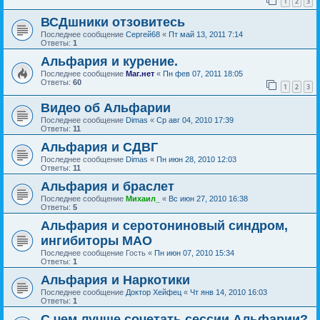
1
2
3
ВСДшники отзовитесь
Последнее сообщение
Сергей68
«
Пт май 13, 2011 7:14
Ответы:
1
Альфария и курение.
Последнее сообщение
Маг.нет
«
Пн фев 07, 2011 18:05
Ответы:
60
1
2
3
Видео об Альфарии
Последнее сообщение
Dimas
«
Ср авг 04, 2010 17:39
Ответы:
11
Альфария и СДВГ
Последнее сообщение
Dimas
«
Пн июн 28, 2010 12:03
Ответы:
11
Альфария и браслет
Последнее сообщение
Михаил_
«
Вс июн 27, 2010 16:38
Ответы:
5
Альфария и серотониновый синдром,
ингибиторы МАО
Последнее сообщение
Гость
«
Пн июн 07, 2010 15:34
Ответы:
1
Альфария и Наркотики
Последнее сообщение
Доктор Хейфец
«
Чт янв 14, 2010 16:03
Ответы:
1
С чем лучше сочетать сессии Альфарии?