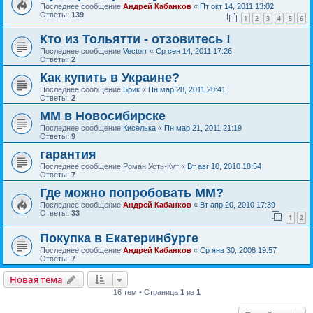
Последнее сообщение
Андрей Кабанков
«
Пт окт 14, 2011 13:02
Ответы:
139
1
2
3
4
5
6
Кто из Тольятти - отзовитесь !
Последнее сообщение
Vectorr
«
Ср сен 14, 2011 17:26
Ответы:
2
Как купить в Украине?
Последнее сообщение
Брик
«
Пн мар 28, 2011 20:41
Ответы:
2
ММ в Новосибирске
Последнее сообщение
Киселька
«
Пн мар 21, 2011 21:19
Ответы:
9
гарантия
Последнее сообщение
Роман Усть-Кут
«
Вт авг 10, 2010 18:54
Ответы:
7
Где можно попробовать ММ?
Последнее сообщение
Андрей Кабанков
«
Вт апр 20, 2010 17:39
Ответы:
33
1
2
Покупка в Екатеринбурге
Последнее сообщение
Андрей Кабанков
«
Ср янв 30, 2008 19:57
Ответы:
7
Новая тема
16 тем • Страница
1
из
1