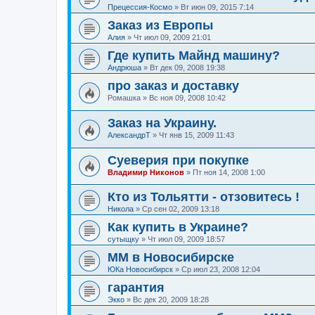
Прецессия-Космо
»
Вт июн 09, 2015 7:14
Заказ из Европы
Алия
»
Чт июл 09, 2009 21:01
Где купить Майнд машину?
Андрюша
»
Вт дек 09, 2008 19:38
про заказ и доставку
Ромашка
»
Вс ноя 09, 2008 10:42
Заказ на Украину.
АлександрТ
»
Чт янв 15, 2009 11:43
Суеверия при покупке
Владимир Никонов
»
Пт ноя 14, 2008 1:00
Кто из Тольятти - отзовитесь !
Никола
»
Ср сен 02, 2009 13:18
Как купить в Украине?
сутыщку
»
Чт июл 09, 2009 18:57
ММ в Новосибирске
ЮКа Новосибирск
»
Ср июл 23, 2008 12:04
гарантия
Экко
»
Вс дек 20, 2009 18:28