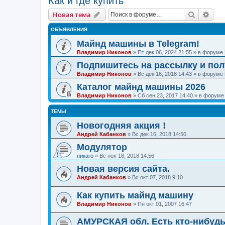
Как и где купить
Поиск
Рас
Новая тема
ОБЪЯВЛЕНИЯ
Майнд машины в Telegram!
Владимир Никонов
»
Пт дек 06, 2024 21:55
» в форуме
Подпишитесь на рассылку и по
Владимир Никонов
»
Вс дек 16, 2018 14:43
» в форуме
Каталог майнд машины 2026
Владимир Никонов
»
Сб сен 23, 2017 14:40
» в форум
ТЕМЫ
Новогодняя акция !
Андрей Кабанков
»
Вс дек 16, 2018 14:50
Модулятор
никаго
»
Вс ноя 18, 2018 14:56
Новая версия сайта.
Андрей Кабанков
»
Вс окт 07, 2018 9:10
Как купить майнд машину
Владимир Никонов
»
Пн окт 01, 2007 16:47
АМУРСКАЯ обл. Есть кто-нибуд