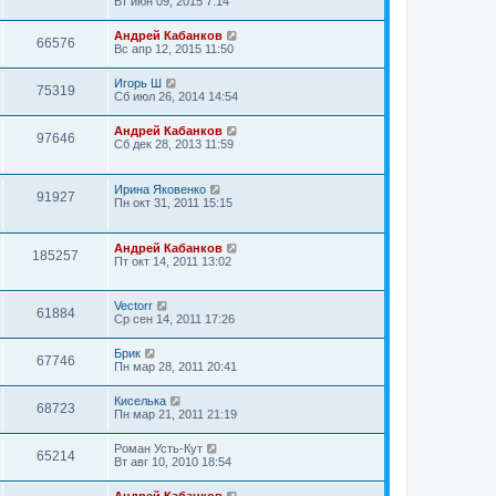
Вт июн 09, 2015 7:14
Андрей Кабанков
66576
Вс апр 12, 2015 11:50
Игорь Ш
75319
Сб июл 26, 2014 14:54
Андрей Кабанков
97646
Сб дек 28, 2013 11:59
Ирина Яковенко
91927
Пн окт 31, 2011 15:15
Андрей Кабанков
185257
Пт окт 14, 2011 13:02
Vectorr
61884
Ср сен 14, 2011 17:26
Брик
67746
Пн мар 28, 2011 20:41
Киселька
68723
Пн мар 21, 2011 21:19
Роман Усть-Кут
65214
Вт авг 10, 2010 18:54