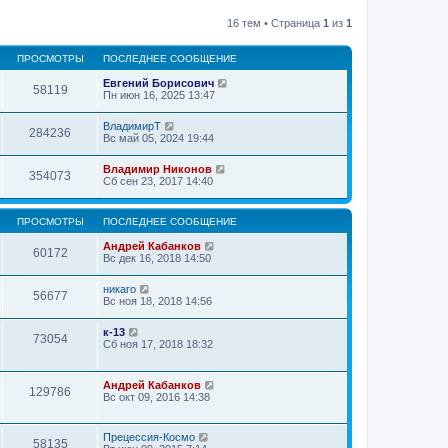
16 тем • Страница
1
из
1
ПРОСМОТРЫ
ПОСЛЕДНЕЕ СООБЩЕНИЕ
Евгений Борисович
58119
Пн июн 16, 2025 13:47
ВладимирТ
284236
Вс май 05, 2024 19:44
Владимир Никонов
354073
Сб сен 23, 2017 14:40
ПРОСМОТРЫ
ПОСЛЕДНЕЕ СООБЩЕНИЕ
Андрей Кабанков
60172
Вс дек 16, 2018 14:50
никаго
56677
Вс ноя 18, 2018 14:56
к-13
73054
Сб ноя 17, 2018 18:32
Андрей Кабанков
129786
Вс окт 09, 2016 14:38
Прецессия-Космо
58135