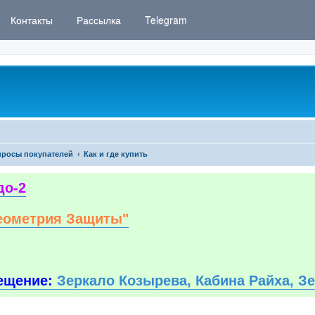
Контакты
Рассылка
Telegram
росы покупателей
Как и где купить
до-2
еометрия Защиты"
ещение:
Зеркало Козырева, Кабина Райха, З