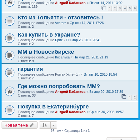
Последнее сообщение
Андрей Кабанков
«
Пт окт 14, 2011 13:02
Ответы:
139
1
2
3
4
5
6
Кто из Тольятти - отзовитесь !
Последнее сообщение
Vectorr
«
Ср сен 14, 2011 17:26
Ответы:
2
Как купить в Украине?
Последнее сообщение
Брик
«
Пн мар 28, 2011 20:41
Ответы:
2
ММ в Новосибирске
Последнее сообщение
Киселька
«
Пн мар 21, 2011 21:19
Ответы:
9
гарантия
Последнее сообщение
Роман Усть-Кут
«
Вт авг 10, 2010 18:54
Ответы:
7
Где можно попробовать ММ?
Последнее сообщение
Андрей Кабанков
«
Вт апр 20, 2010 17:39
Ответы:
33
1
2
Покупка в Екатеринбурге
Последнее сообщение
Андрей Кабанков
«
Ср янв 30, 2008 19:57
Ответы:
7
Новая тема
16 тем • Страница
1
из
1