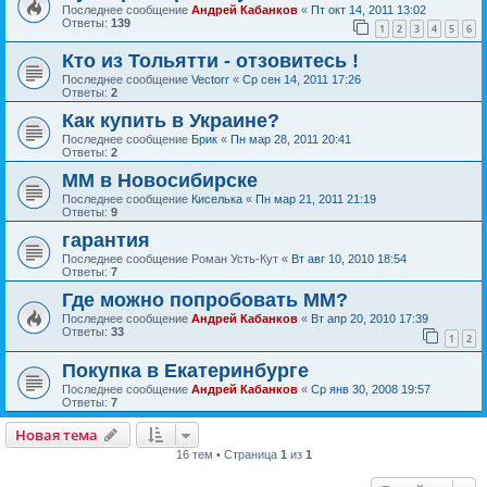
Последнее сообщение
Андрей Кабанков
«
Пт окт 14, 2011 13:02
Ответы:
139
1
2
3
4
5
6
Кто из Тольятти - отзовитесь !
Последнее сообщение
Vectorr
«
Ср сен 14, 2011 17:26
Ответы:
2
Как купить в Украине?
Последнее сообщение
Брик
«
Пн мар 28, 2011 20:41
Ответы:
2
ММ в Новосибирске
Последнее сообщение
Киселька
«
Пн мар 21, 2011 21:19
Ответы:
9
гарантия
Последнее сообщение
Роман Усть-Кут
«
Вт авг 10, 2010 18:54
Ответы:
7
Где можно попробовать ММ?
Последнее сообщение
Андрей Кабанков
«
Вт апр 20, 2010 17:39
Ответы:
33
1
2
Покупка в Екатеринбурге
Последнее сообщение
Андрей Кабанков
«
Ср янв 30, 2008 19:57
Ответы:
7
Новая тема
16 тем • Страница
1
из
1