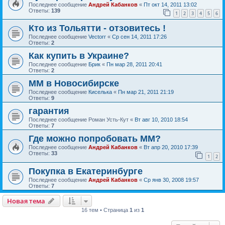
Последнее сообщение
Андрей Кабанков
«
Пт окт 14, 2011 13:02
Ответы:
139
1
2
3
4
5
6
Кто из Тольятти - отзовитесь !
Последнее сообщение
Vectorr
«
Ср сен 14, 2011 17:26
Ответы:
2
Как купить в Украине?
Последнее сообщение
Брик
«
Пн мар 28, 2011 20:41
Ответы:
2
ММ в Новосибирске
Последнее сообщение
Киселька
«
Пн мар 21, 2011 21:19
Ответы:
9
гарантия
Последнее сообщение
Роман Усть-Кут
«
Вт авг 10, 2010 18:54
Ответы:
7
Где можно попробовать ММ?
Последнее сообщение
Андрей Кабанков
«
Вт апр 20, 2010 17:39
Ответы:
33
1
2
Покупка в Екатеринбурге
Последнее сообщение
Андрей Кабанков
«
Ср янв 30, 2008 19:57
Ответы:
7
Новая тема
16 тем • Страница
1
из
1