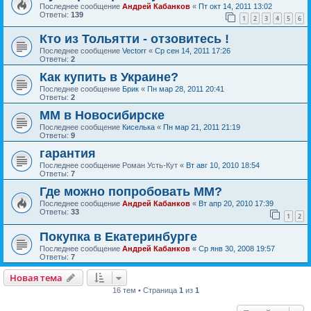
Последнее сообщение
Андрей Кабанков
«
Пт окт 14, 2011 13:02
Ответы:
139
1
2
3
4
5
6
Кто из Тольятти - отзовитесь !
Последнее сообщение
Vectorr
«
Ср сен 14, 2011 17:26
Ответы:
2
Как купить в Украине?
Последнее сообщение
Брик
«
Пн мар 28, 2011 20:41
Ответы:
2
ММ в Новосибирске
Последнее сообщение
Киселька
«
Пн мар 21, 2011 21:19
Ответы:
9
гарантия
Последнее сообщение
Роман Усть-Кут
«
Вт авг 10, 2010 18:54
Ответы:
7
Где можно попробовать ММ?
Последнее сообщение
Андрей Кабанков
«
Вт апр 20, 2010 17:39
Ответы:
33
1
2
Покупка в Екатеринбурге
Последнее сообщение
Андрей Кабанков
«
Ср янв 30, 2008 19:57
Ответы:
7
Новая тема
16 тем • Страница
1
из
1