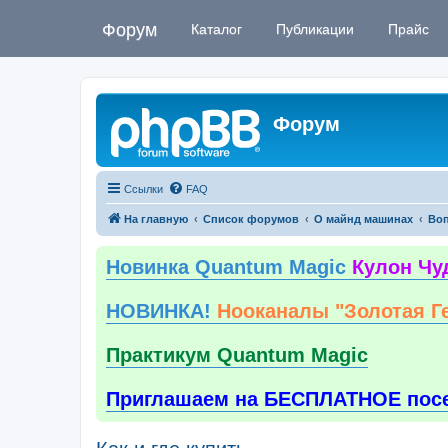
Форум
Каталог
Публикации
Прайс
Форум
Ссылки
FAQ
На главную
Список форумов
О майнд машинах
Воп
Новинка Quantum Magic
Кулон Чу
НОВИНКА!
Нооканалы "Золотая Г
Практикум Quantum Magic
Приглашаем на БЕСПЛАТНОЕ пос