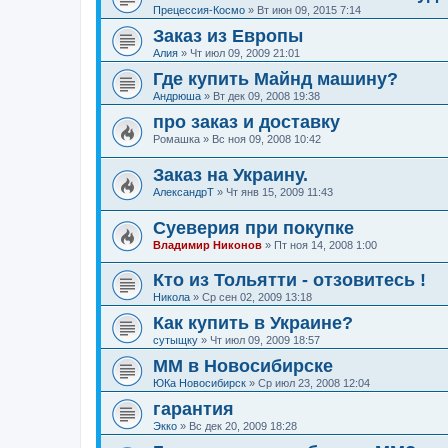
Прецессия-Космо
»
Вт июн 09, 2015 7:14
Заказ из Европы
Алия
»
Чт июл 09, 2009 21:01
Где купить Майнд машину?
Андрюша
»
Вт дек 09, 2008 19:38
про заказ и доставку
Ромашка
»
Вс ноя 09, 2008 10:42
Заказ на Украину.
АлександрТ
»
Чт янв 15, 2009 11:43
Суеверия при покупке
Владимир Никонов
»
Пт ноя 14, 2008 1:00
Кто из Тольятти - отзовитесь !
Никола
»
Ср сен 02, 2009 13:18
Как купить в Украине?
сутыщку
»
Чт июл 09, 2009 18:57
ММ в Новосибирске
ЮКа Новосибирск
»
Ср июл 23, 2008 12:04
гарантия
Экко
»
Вс дек 20, 2009 18:28