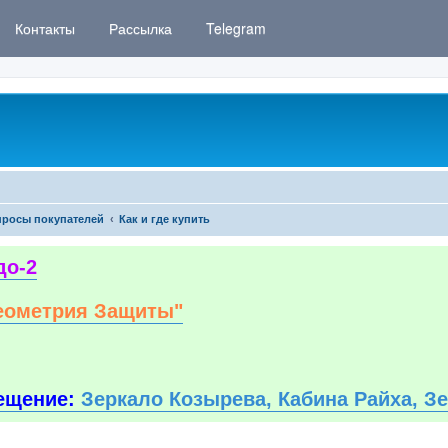
Контакты
Рассылка
Telegram
росы покупателей
Как и где купить
до-2
еометрия Защиты"
ещение:
Зеркало Козырева, Кабина Райха, З