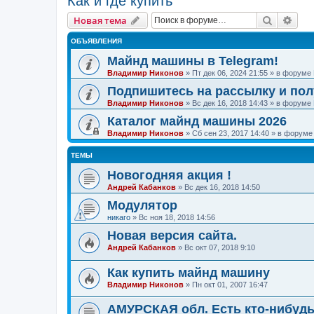
Как и где купить
Поиск
Рас
Новая тема
ОБЪЯВЛЕНИЯ
Майнд машины в Telegram!
Владимир Никонов
»
Пт дек 06, 2024 21:55
» в форуме
Подпишитесь на рассылку и по
Владимир Никонов
»
Вс дек 16, 2018 14:43
» в форуме
Каталог майнд машины 2026
Владимир Никонов
»
Сб сен 23, 2017 14:40
» в форум
ТЕМЫ
Новогодняя акция !
Андрей Кабанков
»
Вс дек 16, 2018 14:50
Модулятор
никаго
»
Вс ноя 18, 2018 14:56
Новая версия сайта.
Андрей Кабанков
»
Вс окт 07, 2018 9:10
Как купить майнд машину
Владимир Никонов
»
Пн окт 01, 2007 16:47
АМУРСКАЯ обл. Есть кто-нибуд