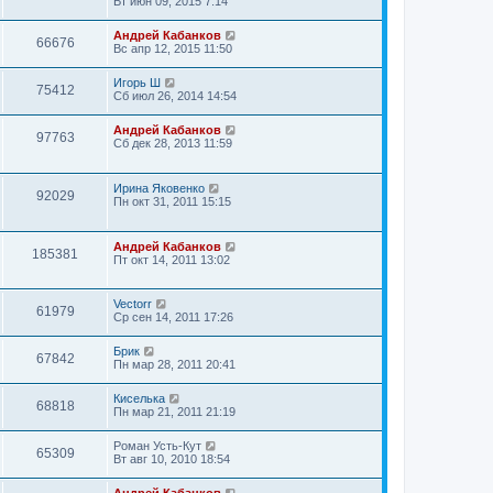
Вт июн 09, 2015 7:14
Андрей Кабанков
66676
Вс апр 12, 2015 11:50
Игорь Ш
75412
Сб июл 26, 2014 14:54
Андрей Кабанков
97763
Сб дек 28, 2013 11:59
Ирина Яковенко
92029
Пн окт 31, 2011 15:15
Андрей Кабанков
185381
Пт окт 14, 2011 13:02
Vectorr
61979
Ср сен 14, 2011 17:26
Брик
67842
Пн мар 28, 2011 20:41
Киселька
68818
Пн мар 21, 2011 21:19
Роман Усть-Кут
65309
Вт авг 10, 2010 18:54