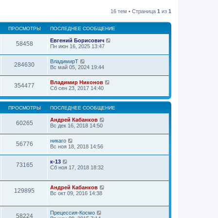
16 тем • Страница
1
из
1
ПРОСМОТРЫ
ПОСЛЕДНЕЕ СООБЩЕНИЕ
Евгений Борисович
58458
Пн июн 16, 2025 13:47
ВладимирТ
284630
Вс май 05, 2024 19:44
Владимир Никонов
354477
Сб сен 23, 2017 14:40
ПРОСМОТРЫ
ПОСЛЕДНЕЕ СООБЩЕНИЕ
Андрей Кабанков
60265
Вс дек 16, 2018 14:50
никаго
56776
Вс ноя 18, 2018 14:56
к-13
73165
Сб ноя 17, 2018 18:32
Андрей Кабанков
129895
Вс окт 09, 2016 14:38
Прецессия-Космо
58224