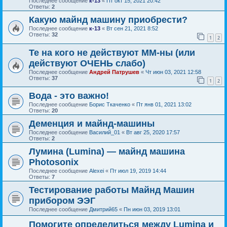
Последнее сообщение
к-13
«
Пт окт 15, 2021 20:42
Ответы:
2
Какую майнд машину приобрести?
Последнее сообщение
к-13
«
Вт сен 21, 2021 8:52
Ответы:
32
1
2
Те на кого не действуют ММ-ны (или
действуют ОЧЕНЬ слабо)
Последнее сообщение
Андрей Патрушев
«
Чт июн 03, 2021 12:58
Ответы:
37
1
2
Вода - это важно!
Последнее сообщение
Борис Ткаченко
«
Пт янв 01, 2021 13:02
Ответы:
20
Деменция и майнд-машины
Последнее сообщение
Василий_01
«
Вт авг 25, 2020 17:57
Ответы:
2
Лумина (Lumina) — майнд машина
Photosonix
Последнее сообщение
Alexei
«
Пт июл 19, 2019 14:44
Ответы:
7
Тестирование работы Майнд Машин
прибором ЭЭГ
Последнее сообщение
Дмитрий65
«
Пн июн 03, 2019 13:01
Помогите определиться между Lumina и