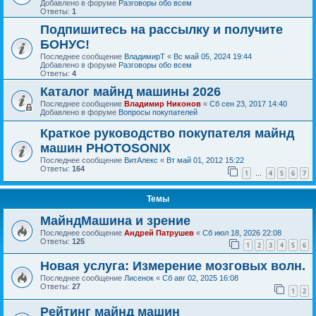
Добавлено в форуме
Разговоры обо всем
Ответы:
1
Подпишитесь на рассылку и получите
БОНУС!
Последнее сообщение
ВладимирТ
«
Вс май 05, 2024 19:44
Добавлено в форуме
Разговоры обо всем
Ответы:
4
Каталог майнд машины 2026
Последнее сообщение
Владимир Никонов
«
Сб сен 23, 2017 14:40
Добавлено в форуме
Вопросы покупателей
Краткое руководство покупателя майнд
машин PHOTOSONIX
Последнее сообщение
ВитАлекс
«
Вт май 01, 2012 15:22
Ответы:
164
1
4
5
6
7
…
Темы
МайндМашина и зрение
Последнее сообщение
Андрей Патрушев
«
Сб июл 18, 2026 22:08
Ответы:
125
1
2
3
4
5
6
Новая услуга: Измерение мозговых волн.
Последнее сообщение
Лисенок
«
Сб авг 02, 2025 16:08
Ответы:
27
1
2
Рейтинг майнд машин