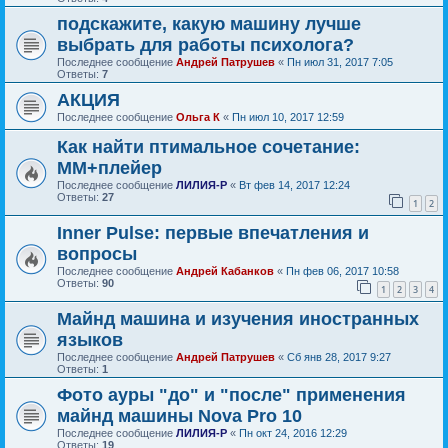
подскажите, какую машину лучше
выбрать для работы психолога?
Последнее сообщение
Андрей Патрушев
«
Пн июл 31, 2017 7:05
Ответы:
7
АКЦИЯ
Последнее сообщение
Ольга К
«
Пн июл 10, 2017 12:59
Как найти птимальное сочетание:
ММ+плейер
Последнее сообщение
ЛИЛИЯ-Р
«
Вт фев 14, 2017 12:24
Ответы:
27
1
2
Inner Pulse: первые впечатления и
вопросы
Последнее сообщение
Андрей Кабанков
«
Пн фев 06, 2017 10:58
Ответы:
90
1
2
3
4
Майнд машина и изучения иностранных
языков
Последнее сообщение
Андрей Патрушев
«
Сб янв 28, 2017 9:27
Ответы:
1
Фото ауры "до" и "после" применения
майнд машины Nova Pro 10
Последнее сообщение
ЛИЛИЯ-Р
«
Пн окт 24, 2016 12:29
Ответы:
19