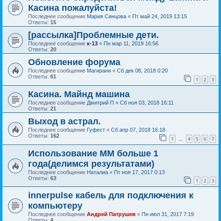
Касина пожалуйста!
Последнее сообщение
Мария Синцова
«
Пт май 24, 2019 13:15
Ответы:
15
[рассылка]Проблемные дети.
Последнее сообщение
к-13
«
Пн мар 11, 2019 16:56
Ответы:
20
Обновление форума
Последнее сообщение
Магирани
«
Сб дек 08, 2018 0:20
Ответы:
61
1
2
3
Касина. Майнд машина
Последнее сообщение
Дмитрий П
«
Сб ноя 03, 2018 16:11
Ответы:
21
Выход в астрал.
Последнее сообщение
Гуфест
«
Сб апр 07, 2018 16:18
Ответы:
162
1
4
5
6
7
…
Использование ММ больше 1
года(делимся результатами)
Последнее сообщение
Наталиа
«
Пт ноя 17, 2017 0:13
Ответы:
63
1
2
3
innerpulse кабель для подключения к
компьютеру
Последнее сообщение
Андрей Патрушев
«
Пн июл 31, 2017 7:19
Ответы:
4