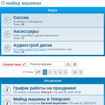
О майнд машинах
Форум
Сессии
Установка и обсуждение
Темы:
95
Аксессуары
Очки, наушники и другие компоненты
Темы:
37
Аудиостроб диски
Что такое аудиостроб диски
и впечатления о них
Темы:
24
Поиск
Расширенный пои
Новая тема
Страница
1
из
10
1
2
3
4
5
10
След.
273 темы
…
Объявления
График работы на праздники!
Последнее сообщение
Ольга К
«
Ср июн 03, 2026 16:29
Майнд машины в Telegram!
Последнее сообщение
Евгений Борисович
«
Пн июн 16, 2025 13:47