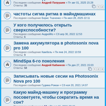
Последнее сообщение
Андрей Патрушев
«
Пт авг 01, 2025 15:28
Ответы:
35
1
2
частоты сигма ритма в майндмашинах
Последнее сообщение
Борис Ткаченко
«
Пн июл 28, 2025 22:11
У кого получилось открыть
сверхспособности?
Последнее сообщение
АндрейКо
«
Сб апр 30, 2022 12:53
Ответы:
6
Замена аккумулятора в photosonix nova
pro 100
Последнее сообщение
Камбель
«
Пн янв 24, 2022 10:59
Ответы:
9
MindSpa 6-го поколения
Последнее сообщение
Андрей Кабанков
«
Пн дек 27, 2021 15:03
Ответы:
58
1
2
3
Записывать новые сесии на Photosonix
Nova pro 100
Последнее сообщение
Гудима Роман
«
Сб ноя 20, 2021 14:07
Какую майнд-машину и программу
посоветуете, чтобы сократить время на
сон?