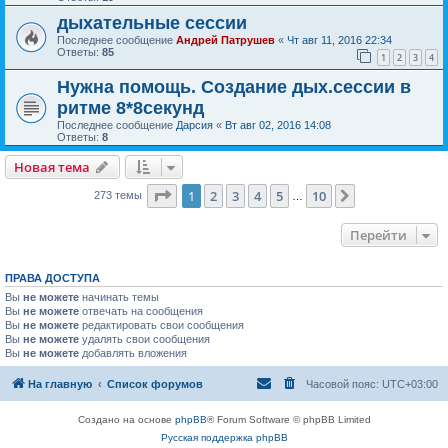
дыхательные сессии
Последнее сообщение
Андрей Патрушев
«
Чт авг 11, 2016 22:34
Ответы:
85
1
2
3
4
Нужна помощь. Создание дых.сессии в
ритме 8*8секунд
Последнее сообщение
Дарсия
«
Вт авг 02, 2016 14:08
Ответы:
8
Новая тема
Страница
1
из
10
1
2
3
4
5
10
След.
273 темы
…
Перейти
ПРАВА ДОСТУПА
Вы
не можете
начинать темы
Вы
не можете
отвечать на сообщения
Вы
не можете
редактировать свои сообщения
Вы
не можете
удалять свои сообщения
Вы
не можете
добавлять вложения
На главную
Список форумов
Часовой пояс:
UTC+03:00
Создано на основе
phpBB
® Forum Software © phpBB Limited
Русская поддержка phpBB