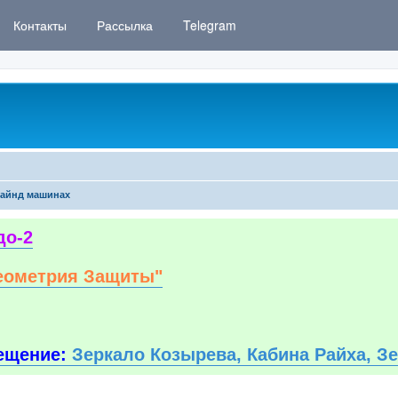
Контакты
Рассылка
Telegram
айнд машинах
до-2
еометрия Защиты"
ещение:
Зеркало Козырева, Кабина Райха, З