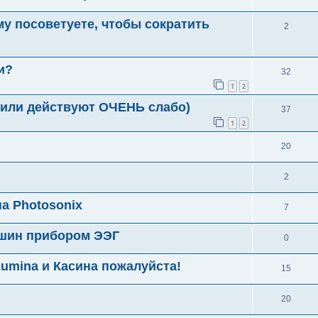
у посоветуете, чтобы сократить
2
и?
32
1
2
 (или действуют ОЧЕНЬ слабо)
37
1
2
20
2
а Photosonix
7
шин прибором ЭЭГ
0
umina и Касина пожалуйста!
15
20