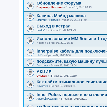
Обновление форума
Владимир Никонов
»
Пт ноя 16, 2018 20:13
Касина. Майнд машина
Дмитрий Никитин
»
Чт фев 06, 2014 17:04
Выход в астрал.
Buster13
»
Вт сен 19, 2006 21:29
Использование ММ больше 1 год
Новик
»
Вс июн 06, 2010 15:36
innerpulse кабель для подключе
LIVE+
»
Ср сен 04, 2013 0:57
подскажите, какую машину лучш
Психолог
»
Вт сен 25, 2012 21:04
АКЦИЯ
Ольга К
»
Пн июл 10, 2017 12:59
Как найти птимальное сочетани
Иринатка
»
Вс янв 24, 2016 0:34
Inner Pulse: первые впечатлени
Алексей Надёжин
»
Вт сен 28, 2010 23:21