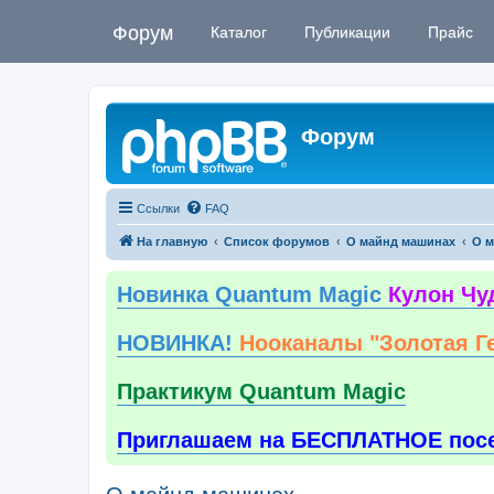
Форум
Каталог
Публикации
Прайс
Форум
Ссылки
FAQ
На главную
Список форумов
О майнд машинах
О м
Новинка Quantum Magic
Кулон Чу
НОВИНКА!
Нооканалы "Золотая Г
Практикум Quantum Magic
Приглашаем на БЕСПЛАТНОЕ пос