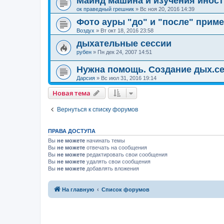
Майнд машина и изучения инос
ок праведный грешник
»
Вс ноя 20, 2016 14:39
Фото ауры "до" и "после" прим
Воздух
»
Вт окт 18, 2016 23:58
дыхательные сессии
рубен
»
Пн дек 24, 2007 14:51
Нужна помощь. Создание дых.се
Дарсия
»
Вс июл 31, 2016 19:14
Новая тема
Вернуться к списку форумов
ПРАВА ДОСТУПА
Вы
не можете
начинать темы
Вы
не можете
отвечать на сообщения
Вы
не можете
редактировать свои сообщения
Вы
не можете
удалять свои сообщения
Вы
не можете
добавлять вложения
На главную
Список форумов