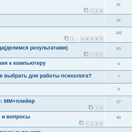
61
1
2
3
21
162
1
3
4
5
6
7
…
а(делимся результатами)
63
1
2
3
ния к компьютеру
4
е выбрать для работы психолога?
7
0
е: ММ+плейер
27
1
2
я и вопросы
90
1
2
3
4