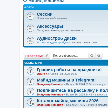
О майнд машинах
ФОРУМ
Сессии
Установка и обсуждение
Аксессуары
Очки, наушники и другие компоненты
Аудиостроб диски
Что такое аудиостроб диски
и впечатления о них
Поиск
Рас
Новая тема
ОБЪЯВЛЕНИЯ
График работы на праздники!
Ольга К
»
Ср июн 03, 2026 16:29
Майнд машины в Telegram!
Владимир Никонов
»
Пт дек 06, 2024 21:55
» в форуме
Подпишитесь на рассылку и по
Владимир Никонов
»
Вс дек 16, 2018 14:43
» в форуме
Каталог майнд машины 2026
Владимир Никонов
»
Сб сен 23, 2017 14:40
» в форум