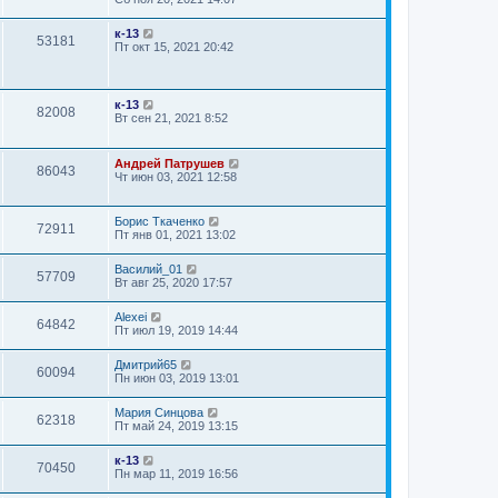
к-13
53181
Пт окт 15, 2021 20:42
к-13
82008
Вт сен 21, 2021 8:52
Андрей Патрушев
86043
Чт июн 03, 2021 12:58
Борис Ткаченко
72911
Пт янв 01, 2021 13:02
Василий_01
57709
Вт авг 25, 2020 17:57
Alexei
64842
Пт июл 19, 2019 14:44
Дмитрий65
60094
Пн июн 03, 2019 13:01
Мария Синцова
62318
Пт май 24, 2019 13:15
к-13
70450
Пн мар 11, 2019 16:56