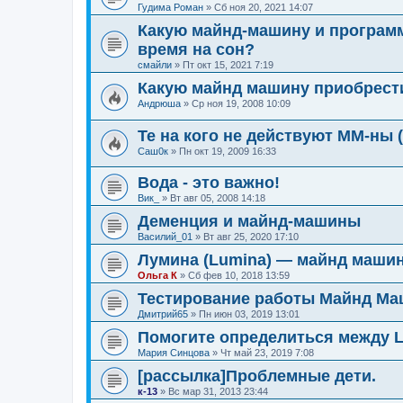
Гудима Роман
»
Сб ноя 20, 2021 14:07
Какую майнд-машину и программ
время на сон?
смайли
»
Пт окт 15, 2021 7:19
Какую майнд машину приобрест
Андрюша
»
Ср ноя 19, 2008 10:09
Те на кого не действуют ММ-ны
Саш0к
»
Пн окт 19, 2009 16:33
Вода - это важно!
Вик_
»
Вт авг 05, 2008 14:18
Деменция и майнд-машины
Василий_01
»
Вт авг 25, 2020 17:10
Лумина (Lumina) — майнд машин
Ольга К
»
Сб фев 10, 2018 13:59
Тестирование работы Майнд Ма
Дмитрий65
»
Пн июн 03, 2019 13:01
Помогите определиться между L
Мария Синцова
»
Чт май 23, 2019 7:08
[рассылка]Проблемные дети.
к-13
»
Вс мар 31, 2013 23:44