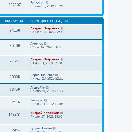
н
ВитАлекс
257567
и
Вт май 01, 2012 15:22
ю
ПРОСМОТРЫ
ПОСЛЕДНЕЕ СООБЩЕНИЕ
Андрей Патрушев
94168
Сб июл 18, 2026 22:08
Лисенок
85169
Сб авг 02, 2025 16:08
Андрей Патрушев
97641
Пт авг 01, 2025 15:28
Борис Ткаченко
20335
Пн июл 28, 2025 22:11
АндрейКо
63459
Сб апр 30, 2022 12:53
Камбель
62416
Пн янв 24, 2022 10:59
Андрей Кабанков
124401
Пн дек 27, 2021 15:03
Гудима Роман
52944
Сб ноя 20, 2021 14:07