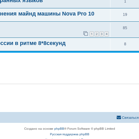
транных языков
1
енения майнд машины Nova Pro 10
19
85
1
2
3
4
ссии в ритме 8*8секунд
8
Связаться
Создано на основе
phpBB
® Forum Software © phpBB Limited
Русская поддержка phpBB