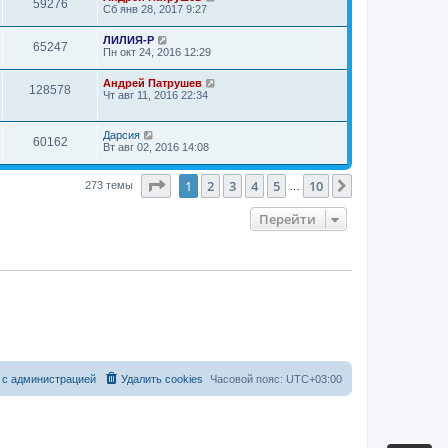
59276
Сб янв 28, 2017 9:27
ЛИЛИЯ-Р
65247
Пн окт 24, 2016 12:29
Андрей Патрушев
128578
Чт авг 11, 2016 22:34
Дарсия
60162
Вт авг 02, 2016 14:08
Страница
1
из
10
1
2
3
4
5
10
След.
273 темы
…
Перейти
 с администрацией
Удалить cookies
Часовой пояс:
UTC+03:00