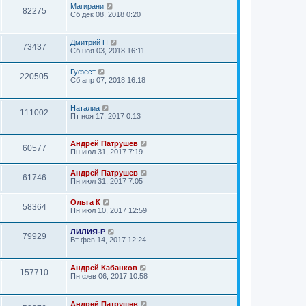
Магирани
82275
Сб дек 08, 2018 0:20
Дмитрий П
73437
Сб ноя 03, 2018 16:11
Гуфест
220505
Сб апр 07, 2018 16:18
Наталиа
111002
Пт ноя 17, 2017 0:13
Андрей Патрушев
60577
Пн июл 31, 2017 7:19
Андрей Патрушев
61746
Пн июл 31, 2017 7:05
Ольга К
58364
Пн июл 10, 2017 12:59
ЛИЛИЯ-Р
79929
Вт фев 14, 2017 12:24
Андрей Кабанков
157710
Пн фев 06, 2017 10:58
Андрей Патрушев