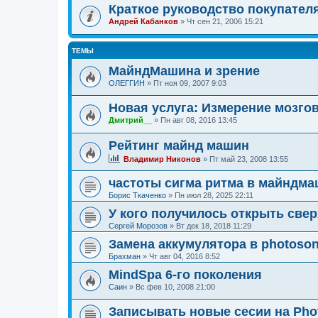
Краткое руководство покупате
Андрей Кабанков
»
Чт сен 21, 2006 15:21
ТЕМЫ
МайндМашина и зрение
ОЛЕГГИН
»
Пт ноя 09, 2007 9:03
Новая услуга: Измерение мозго
Дмитрий__
»
Пн авг 08, 2016 13:45
Рейтинг майнд машин
Владимир Никонов
»
Пт май 23, 2008 13:55
частоты сигма ритма в майндм
Борис Ткаченко
»
Пн июл 28, 2025 22:11
У кого получилось открыть све
Сергей Морозов
»
Вт дек 18, 2018 11:29
Замена аккумулятора в photosoni
Брахман
»
Чт авг 04, 2016 8:52
MindSpa 6-го поколения
Саин
»
Вс фев 10, 2008 21:00
Записывать новые сесии на Phot