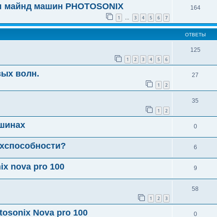
ля майнд машин PHOTOSONIX
164
1
3
4
5
6
7
…
ОТВЕТЫ
125
1
2
3
4
5
6
вых волн.
27
1
2
35
1
2
ашинах
0
рхспособности?
6
x nova pro 100
9
58
1
2
3
osonix Nova pro 100
0