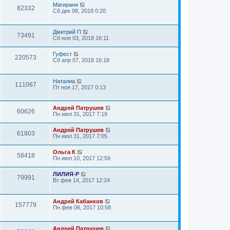
Магирани
82332
Сб дек 08, 2018 0:20
Дмитрий П
73491
Сб ноя 03, 2018 16:11
Гуфест
220573
Сб апр 07, 2018 16:18
Наталиа
111067
Пт ноя 17, 2017 0:13
Андрей Патрушев
60626
Пн июл 31, 2017 7:19
Андрей Патрушев
61803
Пн июл 31, 2017 7:05
Ольга К
58418
Пн июл 10, 2017 12:59
ЛИЛИЯ-Р
79991
Вт фев 14, 2017 12:24
Андрей Кабанков
157779
Пн фев 06, 2017 10:58
Андрей Патрушев