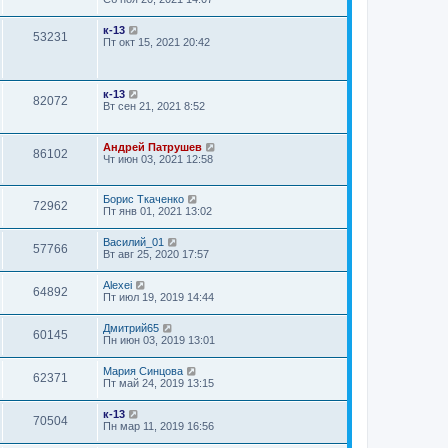
к-13
53231
Пт окт 15, 2021 20:42
к-13
82072
Вт сен 21, 2021 8:52
Андрей Патрушев
86102
Чт июн 03, 2021 12:58
Борис Ткаченко
72962
Пт янв 01, 2021 13:02
Василий_01
57766
Вт авг 25, 2020 17:57
Alexei
64892
Пт июл 19, 2019 14:44
Дмитрий65
60145
Пн июн 03, 2019 13:01
Мария Синцова
62371
Пт май 24, 2019 13:15
к-13
70504
Пн мар 11, 2019 16:56