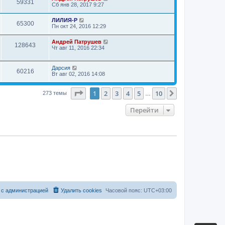
59331
Сб янв 28, 2017 9:27
ЛИЛИЯ-Р
65300
Пн окт 24, 2016 12:29
Андрей Патрушев
128643
Чт авг 11, 2016 22:34
Дарсия
60216
Вт авг 02, 2016 14:08
Страница
1
из
10
1
2
3
4
5
10
След.
273 темы
…
Перейти
 с администрацией
Удалить cookies
Часовой пояс:
UTC+03:00