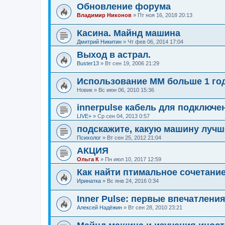
Обновление форума
Владимир Никонов
»
Пт ноя 16, 2018 20:13
Касина. Майнд машина
Дмитрий Никитин
»
Чт фев 06, 2014 17:04
Выход в астрал.
Buster13
»
Вт сен 19, 2006 21:29
Использование ММ больше 1 год
Новик
»
Вс июн 06, 2010 15:36
innerpulse кабель для подключе
LIVE+
»
Ср сен 04, 2013 0:57
подскажите, какую машину лучш
Психолог
»
Вт сен 25, 2012 21:04
АКЦИЯ
Ольга К
»
Пн июл 10, 2017 12:59
Как найти птимальное сочетани
Иринатка
»
Вс янв 24, 2016 0:34
Inner Pulse: первые впечатлени
Алексей Надёжин
»
Вт сен 28, 2010 23:21