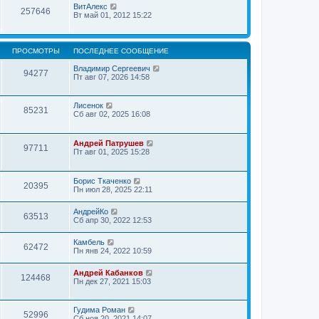
н
ВитАлекс
257646
и
Вт май 01, 2012 15:22
ю
ПРОСМОТРЫ
ПОСЛЕДНЕЕ СООБЩЕНИЕ
Владимир Сергеевич
94277
Пт авг 07, 2026 14:58
Лисенок
85231
Сб авг 02, 2025 16:08
Андрей Патрушев
97711
Пт авг 01, 2025 15:28
Борис Ткаченко
20395
Пн июл 28, 2025 22:11
АндрейКо
63513
Сб апр 30, 2022 12:53
Камбель
62472
Пн янв 24, 2022 10:59
Андрей Кабанков
124468
Пн дек 27, 2021 15:03
Гудима Роман
52996
Сб ноя 20, 2021 14:07