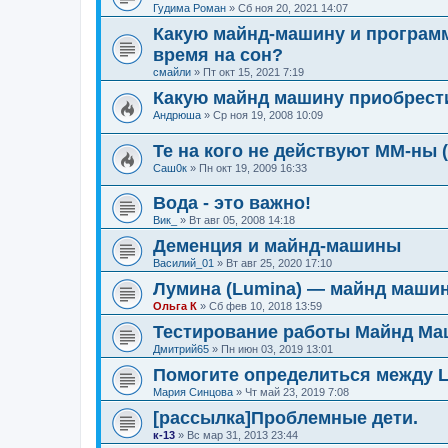
Гудима Роман
»
Сб ноя 20, 2021 14:07
Какую майнд-машину и программ
время на сон?
смайли
»
Пт окт 15, 2021 7:19
Какую майнд машину приобрест
Андрюша
»
Ср ноя 19, 2008 10:09
Те на кого не действуют ММ-ны
Саш0к
»
Пн окт 19, 2009 16:33
Вода - это важно!
Вик_
»
Вт авг 05, 2008 14:18
Деменция и майнд-машины
Василий_01
»
Вт авг 25, 2020 17:10
Лумина (Lumina) — майнд машин
Ольга К
»
Сб фев 10, 2018 13:59
Тестирование работы Майнд Ма
Дмитрий65
»
Пн июн 03, 2019 13:01
Помогите определиться между L
Мария Синцова
»
Чт май 23, 2019 7:08
[рассылка]Проблемные дети.
к-13
»
Вс мар 31, 2013 23:44