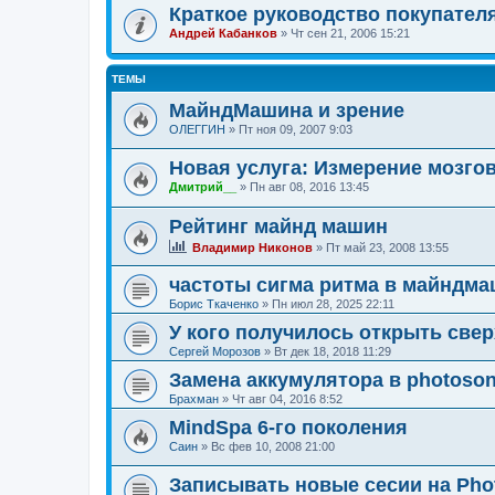
Краткое руководство покупате
Андрей Кабанков
»
Чт сен 21, 2006 15:21
ТЕМЫ
МайндМашина и зрение
ОЛЕГГИН
»
Пт ноя 09, 2007 9:03
Новая услуга: Измерение мозго
Дмитрий__
»
Пн авг 08, 2016 13:45
Рейтинг майнд машин
Владимир Никонов
»
Пт май 23, 2008 13:55
частоты сигма ритма в майндм
Борис Ткаченко
»
Пн июл 28, 2025 22:11
У кого получилось открыть све
Сергей Морозов
»
Вт дек 18, 2018 11:29
Замена аккумулятора в photosoni
Брахман
»
Чт авг 04, 2016 8:52
MindSpa 6-го поколения
Саин
»
Вс фев 10, 2008 21:00
Записывать новые сесии на Phot