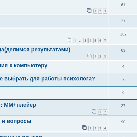
61
1
2
3
21
162
1
3
4
5
6
7
…
а(делимся результатами)
63
1
2
3
ния к компьютеру
4
е выбрать для работы психолога?
7
0
е: ММ+плейер
27
1
2
я и вопросы
90
1
2
3
4