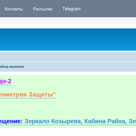
Контакты
Рассылка
Telegram
айнд машинах
до-2
еометрия Защиты"
ещение:
Зеркало Козырева, Кабина Райха, З