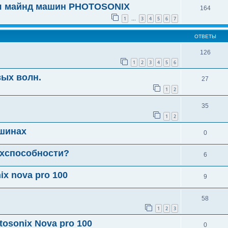
ля майнд машин PHOTOSONIX
164
1
3
4
5
6
7
…
ОТВЕТЫ
126
1
2
3
4
5
6
вых волн.
27
1
2
35
1
2
ашинах
0
рхспособности?
6
x nova pro 100
9
58
1
2
3
osonix Nova pro 100
0