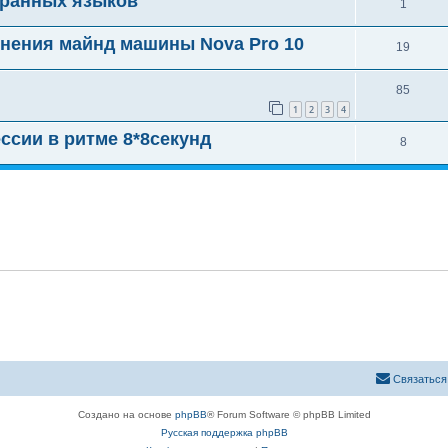
транных языков
1
енения майнд машины Nova Pro 10
19
85
1
2
3
4
ссии в ритме 8*8секунд
8
Связаться
Создано на основе
phpBB
® Forum Software © phpBB Limited
Русская поддержка phpBB