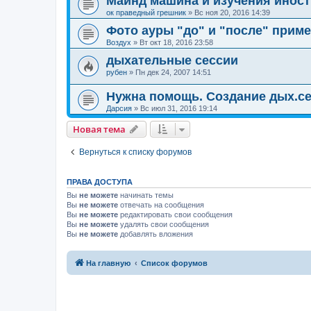
Майнд машина и изучения инос
ок праведный грешник
»
Вс ноя 20, 2016 14:39
Фото ауры "до" и "после" прим
Воздух
»
Вт окт 18, 2016 23:58
дыхательные сессии
рубен
»
Пн дек 24, 2007 14:51
Нужна помощь. Создание дых.се
Дарсия
»
Вс июл 31, 2016 19:14
Новая тема
Вернуться к списку форумов
ПРАВА ДОСТУПА
Вы
не можете
начинать темы
Вы
не можете
отвечать на сообщения
Вы
не можете
редактировать свои сообщения
Вы
не можете
удалять свои сообщения
Вы
не можете
добавлять вложения
На главную
Список форумов