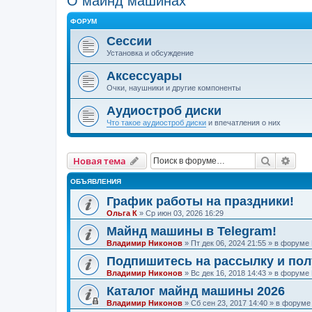
О майнд машинах
ФОРУМ
Сессии
Установка и обсуждение
Аксессуары
Очки, наушники и другие компоненты
Аудиостроб диски
Что такое аудиостроб диски
и впечатления о них
Поиск
Рас
Новая тема
ОБЪЯВЛЕНИЯ
График работы на праздники!
Ольга К
»
Ср июн 03, 2026 16:29
Майнд машины в Telegram!
Владимир Никонов
»
Пт дек 06, 2024 21:55
» в форуме
Подпишитесь на рассылку и по
Владимир Никонов
»
Вс дек 16, 2018 14:43
» в форуме
Каталог майнд машины 2026
Владимир Никонов
»
Сб сен 23, 2017 14:40
» в форум