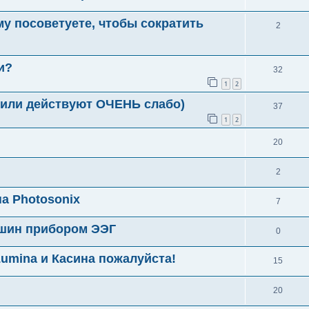
у посоветуете, чтобы сократить
2
и?
32
1
2
 (или действуют ОЧЕНЬ слабо)
37
1
2
20
2
а Photosonix
7
шин прибором ЭЭГ
0
umina и Касина пожалуйста!
15
20