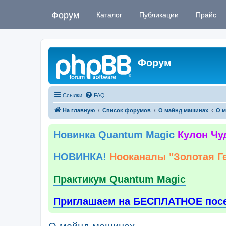
Форум
Каталог
Публикации
Прайс
Форум
Ссылки
FAQ
На главную
Список форумов
О майнд машинах
О м
Новинка Quantum Magic
Кулон Чу
НОВИНКА!
Нооканалы "Золотая Г
Практикум Quantum Magic
Приглашаем на БЕСПЛАТНОЕ пос