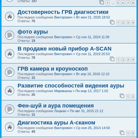
Ответы:
197
1
5
6
7
8
…
Достоверность ГРВ диагностики
Последнее сообщение
Викторович
«
Вт июл 21, 2026 18:52
Ответы:
76
1
2
3
4
фото ауры
Последнее сообщение
Викторович
«
Ср сен 11, 2024 11:09
Ответы:
19
В продаже новый прибор A-SCAN
Последнее сообщение
Викторович
«
Ср сен 11, 2019 20:53
Ответы:
78
1
2
3
4
ГРВ камера и кроуноскоп
Последнее сообщение
Викторович
«
Вт апр 10, 2018 12:10
Ответы:
15
Развитие способностей видения ауры
Последнее сообщение
Мариванна
«
Пн мар 13, 2017 1:02
Ответы:
26
1
2
Фен-шуй и аура помещения
Последнее сообщение
Лоцман
«
Пн авг 31, 2015 21:12
Ответы:
15
Диагностика ауры А-сканом
Последнее сообщение
Викторович
«
Ср ноя 26, 2014 14:50
Ответы:
49
1
2