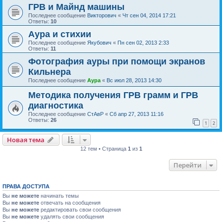
ГРВ и Майнд машины
Последнее сообщение
Викторович
«
Чт сен 04, 2014 17:21
Ответы:
10
Аура и стихии
Последнее сообщение
Якубович
«
Пн сен 02, 2013 2:33
Ответы:
11
Фотография ауры при помощи экранов
Кильнера
Последнее сообщение
Аура
«
Вс июл 28, 2013 14:30
Методика получения ГРВ грамм и ГРВ
диагностика
Последнее сообщение
СтАвР
«
Сб апр 27, 2013 11:16
Ответы:
26
1
2
Новая тема
12 тем • Страница
1
из
1
Перейти
ПРАВА ДОСТУПА
Вы
не можете
начинать темы
Вы
не можете
отвечать на сообщения
Вы
не можете
редактировать свои сообщения
Вы
не можете
удалять свои сообщения