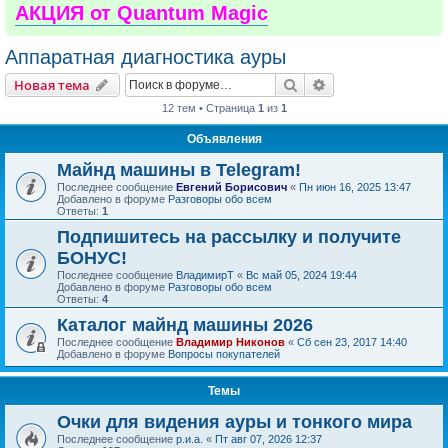
АКЦИЯ от Quantum Magic
Аппаратная диагностика ауры
Поиск
Расширенный пои
Новая тема
12 тем • Страница
1
из
1
Объявления
Майнд машины в Telegram!
Последнее сообщение
Евгений Борисович
«
Пн июн 16, 2025 13:47
Добавлено в форуме
Разговоры обо всем
Ответы:
1
Подпишитесь на рассылку и получите
БОНУС!
Последнее сообщение
ВладимирТ
«
Вс май 05, 2024 19:44
Добавлено в форуме
Разговоры обо всем
Ответы:
4
Каталог майнд машины 2026
Последнее сообщение
Владимир Никонов
«
Сб сен 23, 2017 14:40
Добавлено в форуме
Вопросы покупателей
Темы
Очки для видения ауры и тонкого мира
Последнее сообщение
р.и.а.
«
Пт авг 07, 2026 12:37