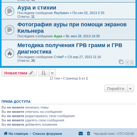
Аура и стихии
Последнее сообщение
Якубович
«
Пн сен 02, 2013 2:33
Ответы:
11
Фотография ауры при помощи экранов
Кильнера
Последнее сообщение
Аура
«
Вс июл 28, 2013 14:30
Методика получения ГРВ грамм и ГРВ
диагностика
Последнее сообщение
СтАвР
«
Сб апр 27, 2013 11:16
Ответы:
26
1
2
Новая тема
12 тем • Страница
1
из
1
Перейти
ПРАВА ДОСТУПА
Вы
не можете
начинать темы
Вы
не можете
отвечать на сообщения
Вы
не можете
редактировать свои сообщения
Вы
не можете
удалять свои сообщения
Вы
не можете
добавлять вложения
На главную
Список форумов
Часовой пояс:
UTC+03:00