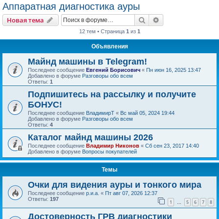
Аппаратная диагностика ауры
Поиск
Расширенный пои
Новая тема
12 тем • Страница
1
из
1
Объявления
Майнд машины в Telegram!
Последнее сообщение
Евгений Борисович
«
Пн июн 16, 2025 13:47
Добавлено в форуме
Разговоры обо всем
Ответы:
1
Подпишитесь на рассылку и получите
БОНУС!
Последнее сообщение
ВладимирТ
«
Вс май 05, 2024 19:44
Добавлено в форуме
Разговоры обо всем
Ответы:
4
Каталог майнд машины 2026
Последнее сообщение
Владимир Никонов
«
Сб сен 23, 2017 14:40
Добавлено в форуме
Вопросы покупателей
Темы
Очки для видения ауры и тонкого мира
Последнее сообщение
р.и.а.
«
Пт авг 07, 2026 12:37
Ответы:
197
1
5
6
7
8
…
Достоверность ГРВ диагностики