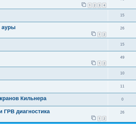
1
2
3
4
15
я ауры
26
1
2
15
49
1
2
10
11
кранов Кильнера
0
и ГРВ диагностика
26
1
2