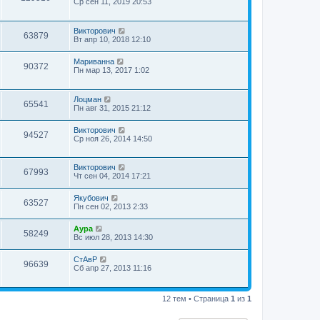
Ср сен 11, 2019 20:53
Викторович
63879
Вт апр 10, 2018 12:10
Мариванна
90372
Пн мар 13, 2017 1:02
Лоцман
65541
Пн авг 31, 2015 21:12
Викторович
94527
Ср ноя 26, 2014 14:50
Викторович
67993
Чт сен 04, 2014 17:21
Якубович
63527
Пн сен 02, 2013 2:33
Аура
58249
Вс июл 28, 2013 14:30
СтАвР
96639
Сб апр 27, 2013 11:16
12 тем • Страница
1
из
1