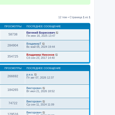
12 тем • Страница
1
из
1
ПРОСМОТРЫ
ПОСЛЕДНЕЕ СООБЩЕНИЕ
Евгений Борисович
58738
Пн июн 16, 2025 13:47
ВладимирТ
284904
Вс май 05, 2024 19:44
Владимир Никонов
354725
Сб сен 23, 2017 14:40
ПРОСМОТРЫ
ПОСЛЕДНЕЕ СООБЩЕНИЕ
р.и.а.
266692
Пт авг 07, 2026 12:37
Викторович
184265
Вт июл 21, 2026 18:52
Викторович
74722
Ср сен 11, 2024 11:09
Викторович
129516