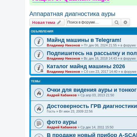
Аппаратная диагностика ауры
Поиск
Рас
Новая тема
ОБЪЯВЛЕНИЯ
Майнд машины в Telegram!
Владимир Никонов
»
Пт дек 06, 2024 21:55
» в форуме
Подпишитесь на рассылку и по
Владимир Никонов
»
Вс дек 16, 2018 14:43
» в форуме
Каталог майнд машины 2026
Владимир Никонов
»
Сб сен 23, 2017 14:40
» в форум
ТЕМЫ
Очки для видения ауры и тонко
Андрей Кабанков
»
Ср апр 03, 2013 21:50
Достоверность ГРВ диагностики
Гость
»
Вт июн 23, 2009 22:56
фото ауры
Андрей Кабанков
»
Ср дек 14, 2011 15:50
В продаже новый прибор A-SCA