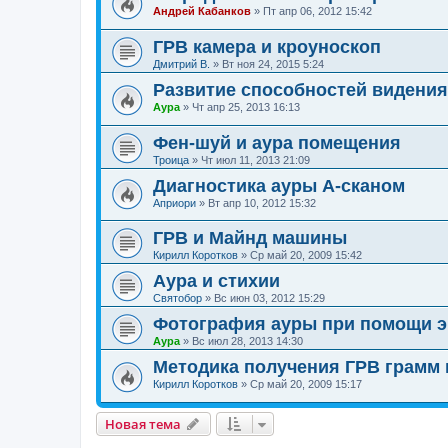
Андрей Кабанков
»
Пт апр 06, 2012 15:42
ГРВ камера и кроуноскоп
Дмитрий В.
»
Вт ноя 24, 2015 5:24
Развитие способностей видени
Аура
»
Чт апр 25, 2013 16:13
Фен-шуй и аура помещения
Троица
»
Чт июл 11, 2013 21:09
Диагностика ауры А-сканом
Априори
»
Вт апр 10, 2012 15:32
ГРВ и Майнд машины
Кирилл Коротков
»
Ср май 20, 2009 15:42
Аура и стихии
Святобор
»
Вс июн 03, 2012 15:29
Фотография ауры при помощи э
Аура
»
Вс июл 28, 2013 14:30
Методика получения ГРВ грамм 
Кирилл Коротков
»
Ср май 20, 2009 15:17
Новая тема