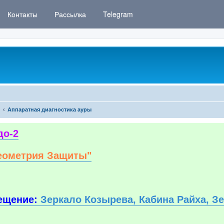
Контакты
Рассылка
Telegram
Аппаратная диагностика ауры
до-2
еометрия Защиты"
ещение:
Зеркало Козырева, Кабина Райха, З