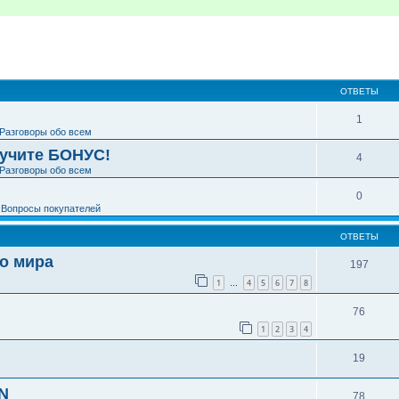
ширенный поиск
ОТВЕТЫ
1
Разговоры обо всем
лучите БОНУС!
4
Разговоры обо всем
0
е
Вопросы покупателей
ОТВЕТЫ
го мира
197
1
4
5
6
7
8
…
76
1
2
3
4
19
N
78