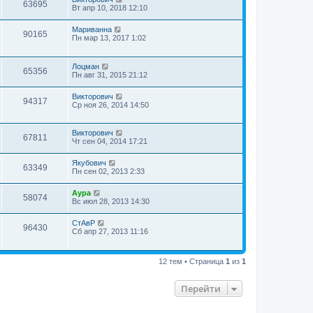
63695
Вт апр 10, 2018 12:10
Мариванна
90165
Пн мар 13, 2017 1:02
Лоцман
65356
Пн авг 31, 2015 21:12
Викторович
94317
Ср ноя 26, 2014 14:50
Викторович
67811
Чт сен 04, 2014 17:21
Якубович
63349
Пн сен 02, 2013 2:33
Аура
58074
Вс июл 28, 2013 14:30
СтАвР
96430
Сб апр 27, 2013 11:16
12 тем • Страница
1
из
1
Перейти