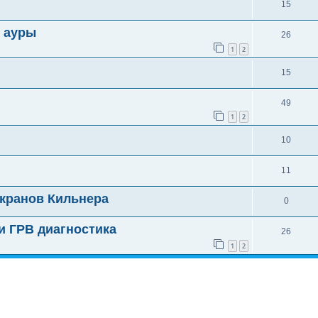
15
я ауры
26
1
2
15
49
1
2
10
11
кранов Кильнера
0
и ГРВ диагностика
26
1
2