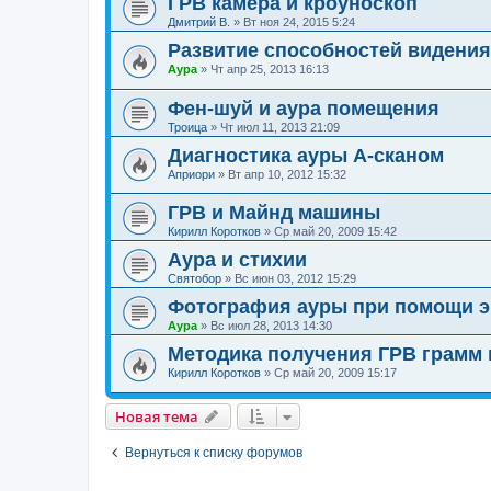
ГРВ камера и кроуноскоп
Дмитрий В.
»
Вт ноя 24, 2015 5:24
Развитие способностей видени
Аура
»
Чт апр 25, 2013 16:13
Фен-шуй и аура помещения
Троица
»
Чт июл 11, 2013 21:09
Диагностика ауры А-сканом
Априори
»
Вт апр 10, 2012 15:32
ГРВ и Майнд машины
Кирилл Коротков
»
Ср май 20, 2009 15:42
Аура и стихии
Святобор
»
Вс июн 03, 2012 15:29
Фотография ауры при помощи э
Аура
»
Вс июл 28, 2013 14:30
Методика получения ГРВ грамм 
Кирилл Коротков
»
Ср май 20, 2009 15:17
Новая тема
Вернуться к списку форумов