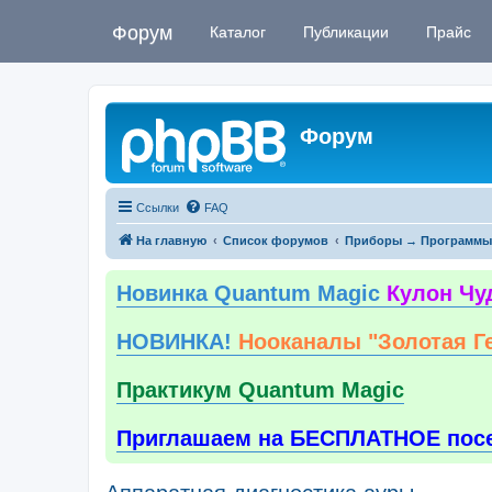
Форум
Каталог
Публикации
Прайс
Форум
Ссылки
FAQ
На главную
Список форумов
Приборы → Программы
Новинка Quantum Magic
Кулон Чу
НОВИНКА!
Нооканалы "Золотая Г
Практикум Quantum Magic
Приглашаем на БЕСПЛАТНОЕ пос