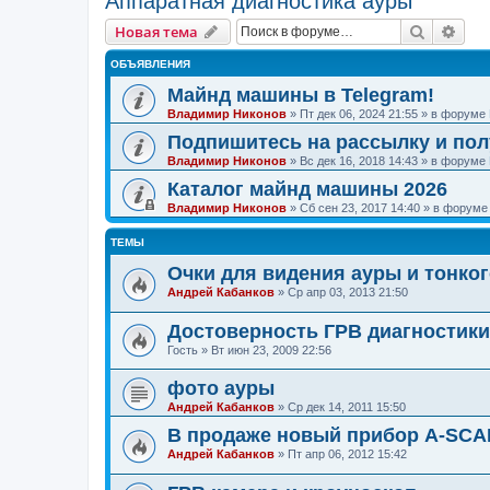
Аппаратная диагностика ауры
Поиск
Рас
Новая тема
ОБЪЯВЛЕНИЯ
Майнд машины в Telegram!
Владимир Никонов
»
Пт дек 06, 2024 21:55
» в форуме
Подпишитесь на рассылку и по
Владимир Никонов
»
Вс дек 16, 2018 14:43
» в форуме
Каталог майнд машины 2026
Владимир Никонов
»
Сб сен 23, 2017 14:40
» в форум
ТЕМЫ
Очки для видения ауры и тонко
Андрей Кабанков
»
Ср апр 03, 2013 21:50
Достоверность ГРВ диагностики
Гость
»
Вт июн 23, 2009 22:56
фото ауры
Андрей Кабанков
»
Ср дек 14, 2011 15:50
В продаже новый прибор A-SCA
Андрей Кабанков
»
Пт апр 06, 2012 15:42