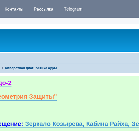
Контакты
Рассылка
Telegram
Аппаратная диагностика ауры
до-2
еометрия Защиты"
ещение:
Зеркало Козырева, Кабина Райха, З