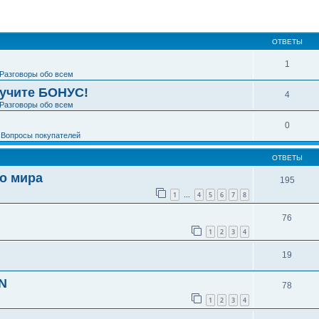
ширенный поиск
ОТВЕТЫ
1
Разговоры обо всем
лучите БОНУС!
4
Разговоры обо всем
0
е
Вопросы покупателей
ОТВЕТЫ
го мира
195
1
4
5
6
7
8
…
76
1
2
3
4
19
N
78
1
2
3
4