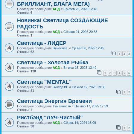
БРИЛЛИАНТ, БЛАГА МЕГА)
Последнее сообщение
АСД
«
Ср фев 25, 2026 12:48
Ответы:
6
Новинка! Светлица СОЗДАЮЩИЕ
РАДОСТЬ
Последнее сообщение
АСД
«
Сб фев 21, 2026 20:53
Ответы:
1
Светлица - ЛИДЕР
Последнее сообщение
Вячеслав.
«
Ср авг 06, 2025 12:45
Ответы:
62
1
2
3
Светлица - Золотая Рыбка
Последнее сообщение
АСД
«
Вт июл 15, 2025 13:49
Ответы:
128
1
2
3
4
5
6
Светлица "MENTAL"
Последнее сообщение
Виктор ВР
«
Сб июл 12, 2025 19:30
Ответы:
31
1
2
Светлица Энергия Времени
Последнее сообщение
Туманность
«
Пн мар 17, 2025 17:59
Ответы:
4
Ристбэнд "ЛУЧ-Чистый"
Последнее сообщение
АСД
«
Сб дек 14, 2024 15:09
Ответы:
38
1
2