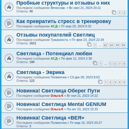
Пробные структуры и отзывы о них
Последнее сообщение
Вячеслав.
«
Вс июл 21, 2024 20:11
Ответы:
40
1
2
Как превратить стресс в тренировку
Последнее сообщение
АСД
«
Пт мар 29, 2024 0:32
Отзывы покупателей Светлиц
Последнее сообщение
Туманность
«
Пт фев 23, 2024 22:29
Ответы:
1621
1
62
63
64
65
…
Светлица - Потенциал любви
Последнее сообщение
АСД
«
Пн фев 12, 2024 2:38
Ответы:
190
1
5
6
7
8
…
Светлица - Эврика
Последнее сообщение
Полиночка
«
Сб дек 09, 2023 8:03
Ответы:
122
1
2
3
4
5
Новинка! Светлица Оберег Пути
Последнее сообщение
Ольга К
«
Вт ноя 21, 2023 14:22
Новинка! Светлица Mental GENIUM
Последнее сообщение
Ольга К
«
Пн окт 23, 2023 15:33
Новинка! Светлица «ВЕЯ»
Последнее сообщение
Полиночка
«
Пт мар 10, 2023 20:27
Ответы:
3