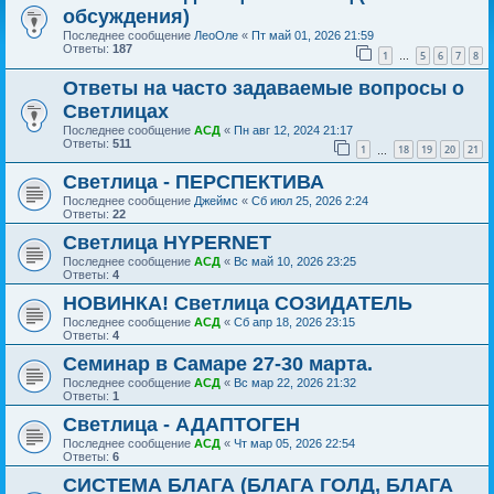
обсуждения)
Последнее сообщение
ЛеоОле
«
Пт май 01, 2026 21:59
Ответы:
187
1
5
6
7
8
…
Ответы на часто задаваемые вопросы о
Светлицах
Последнее сообщение
АСД
«
Пн авг 12, 2024 21:17
Ответы:
511
1
18
19
20
21
…
Светлица - ПЕРСПЕКТИВА
Последнее сообщение
Джеймс
«
Сб июл 25, 2026 2:24
Ответы:
22
Светлица HYPERNET
Последнее сообщение
АСД
«
Вс май 10, 2026 23:25
Ответы:
4
НОВИНКА! Светлица СОЗИДАТЕЛЬ
Последнее сообщение
АСД
«
Сб апр 18, 2026 23:15
Ответы:
4
Семинар в Самаре 27-30 марта.
Последнее сообщение
АСД
«
Вс мар 22, 2026 21:32
Ответы:
1
Светлица - АДАПТОГЕН
Последнее сообщение
АСД
«
Чт мар 05, 2026 22:54
Ответы:
6
СИСТЕМА БЛАГА (БЛАГА ГОЛД, БЛАГА