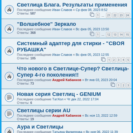
Светлица Блага. Результаты применения
Последнее сообщение
Иван Славов
«
Ср фев 08, 2023 8:52
Ответы:
587
1
21
22
23
24
…
"Волшебное" Зеркало
Последнее сообщение
Иван Славов
«
Вс фев 05, 2023 13:50
Ответы:
368
1
12
13
14
15
…
Системный адаптер для стирки - "СВОЯ
РУБАШКА"
Последнее сообщение
Иван Славов
«
Вс фев 05, 2023 12:55
Ответы:
105
1
2
3
4
5
Что нового в Светлице-Супер? Светлица-
Супер 4-го поколения!!
Последнее сообщение
Андрей Кабанков
«
Вт янв 03, 2023 20:04
Ответы:
73
1
2
3
Новая серия Светлиц - GENIUM
Последнее сообщение
ТатХол
«
Чт дек 22, 2022 17:04
Ответы:
6
Светлицы серии AU
Последнее сообщение
Андрей Кабанков
«
Вс ноя 13, 2022 12:59
Ответы:
19
Аура и Светлицы
Последнее сообщение
Татьяна Филиппова
«
Вс ноя 06, 2022 11:39