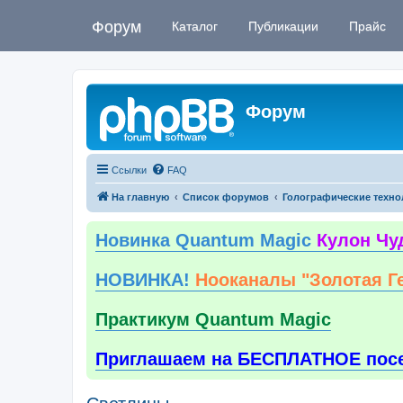
Форум
Каталог
Публикации
Прайс
Форум
Ссылки
FAQ
На главную
Список форумов
Голографические техно
Новинка Quantum Magic
Кулон Чу
НОВИНКА!
Нооканалы "Золотая Г
Практикум Quantum Magic
Приглашаем на БЕСПЛАТНОЕ пос