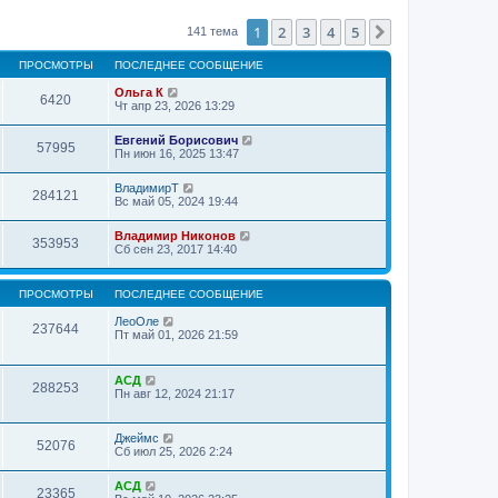
1
2
3
4
5
След.
141 тема
ПРОСМОТРЫ
ПОСЛЕДНЕЕ СООБЩЕНИЕ
Ольга К
6420
Чт апр 23, 2026 13:29
Евгений Борисович
57995
Пн июн 16, 2025 13:47
ВладимирТ
284121
Вс май 05, 2024 19:44
Владимир Никонов
353953
Сб сен 23, 2017 14:40
ПРОСМОТРЫ
ПОСЛЕДНЕЕ СООБЩЕНИЕ
ЛеоОле
237644
Пт май 01, 2026 21:59
АСД
288253
Пн авг 12, 2024 21:17
Джеймс
52076
Сб июл 25, 2026 2:24
АСД
23365