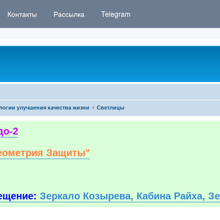
Контакты
Рассылка
Telegram
логии улучшения качества жизни
Светлицы
до-2
еометрия Защиты"
ещение:
Зеркало Козырева, Кабина Райха, З