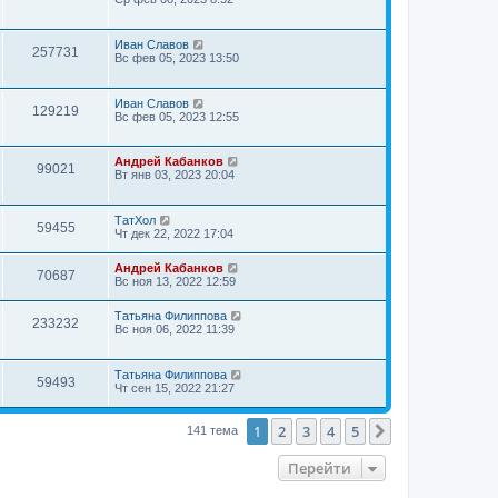
Иван Славов
257731
Вс фев 05, 2023 13:50
Иван Славов
129219
Вс фев 05, 2023 12:55
Андрей Кабанков
99021
Вт янв 03, 2023 20:04
ТатХол
59455
Чт дек 22, 2022 17:04
Андрей Кабанков
70687
Вс ноя 13, 2022 12:59
Татьяна Филиппова
233232
Вс ноя 06, 2022 11:39
Татьяна Филиппова
59493
Чт сен 15, 2022 21:27
1
2
3
4
5
След.
141 тема
Перейти