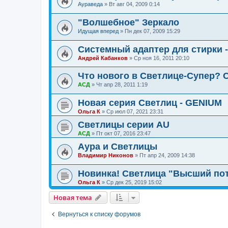
Аураведа
»
Вт авг 04, 2009 0:14
"Волшебное" Зеркало
Идущая вперед
»
Пн дек 07, 2009 15:29
Системный адаптер для стирки
Андрей Кабанков
»
Ср ноя 16, 2011 20:10
Что нового в Светлице-Супер? С
АСД
»
Чт апр 28, 2011 1:19
Новая серия Светлиц - GENIUM
Ольга К
»
Ср июл 07, 2021 23:31
Светлицы серии AU
АСД
»
Пт окт 07, 2016 23:47
Аура и Светлицы
Владимир Никонов
»
Пт апр 24, 2009 14:38
Новинка! Светлица "Высший по
Ольга К
»
Ср дек 25, 2019 15:02
Новая тема
Вернуться к списку форумов