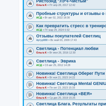
Ристбэнд "ЛУЧ-Чистый"
Ольга К
»
Пт апр 28, 2017 12:42
Пробные структуры и отзывы о 
АСД
»
Вт авг 02, 2022 18:30
Как превратить стресс в тренир
АСД
»
Пт мар 29, 2024 0:32
Отзывы покупателей Светлиц
Артур888
»
Вс май 03, 2009 17:43
Светлица - Потенциал любви
Ольга К
»
Вт июл 26, 2016 12:30
Светлица - Эврика
АСД
»
Сб авг 25, 2012 14:28
Новинка! Светлица Оберег Пути
Ольга К
»
Вт ноя 21, 2023 14:22
Новинка! Светлица Mental GENI
Ольга К
»
Пн окт 23, 2023 15:33
Новинка! Светлица «ВЕЯ»
Ольга К
»
Ср дек 25, 2019 15:25
Светлица Блага. Результаты пр