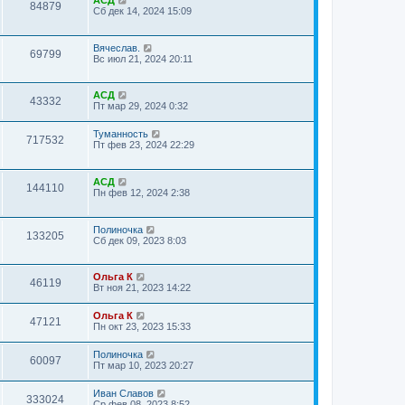
АСД
84879
Сб дек 14, 2024 15:09
Вячеслав.
69799
Вс июл 21, 2024 20:11
АСД
43332
Пт мар 29, 2024 0:32
Туманность
717532
Пт фев 23, 2024 22:29
АСД
144110
Пн фев 12, 2024 2:38
Полиночка
133205
Сб дек 09, 2023 8:03
Ольга К
46119
Вт ноя 21, 2023 14:22
Ольга К
47121
Пн окт 23, 2023 15:33
Полиночка
60097
Пт мар 10, 2023 20:27
Иван Славов
333024
Ср фев 08, 2023 8:52