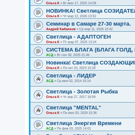
Ольга К
»
Вт июн 17, 2025 14:09
НОВИНКА! Светлица СОЗИДАТЕ
Ольга К
»
Чт мар 12, 2026 13:52
Семинар в Самаре 27-30 марта.
Андрей Кабанков
»
Ср мар 11, 2026 10:42
Светлица - АДАПТОГЕН
Ольга К
»
Пт мар 07, 2025 13:24
СИСТЕМА БЛАГА (БЛАГА ГОЛД,
АСД
»
Вт сен 30, 2025 21:46
Новинка! Светлица СОЗДАЮЩИ
Ольга К
»
Пн окт 23, 2023 15:28
Светлица - ЛИДЕР
АСД
»
Ср июл 02, 2014 15:14
Светлица - Золотая Рыбка
Ольга К
»
Чт апр 27, 2017 16:59
Светлица "MENTAL"
Ольга К
»
Пн июл 20, 2020 15:36
Светлица Энергия Времени
АСД
»
Пн фев 03, 2025 14:01