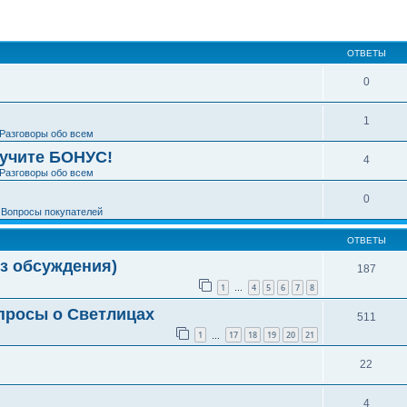
ширенный поиск
ОТВЕТЫ
0
1
Разговоры обо всем
лучите БОНУС!
4
Разговоры обо всем
0
е
Вопросы покупателей
ОТВЕТЫ
з обсуждения)
187
1
4
5
6
7
8
…
просы о Светлицах
511
1
17
18
19
20
21
…
22
4