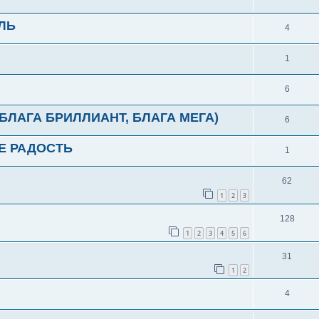
ЛЬ
4
1
6
 БЛАГА БРИЛЛИАНТ, БЛАГА МЕГА)
6
Е РАДОСТЬ
1
62
1
2
3
128
1
2
3
4
5
6
31
1
2
4