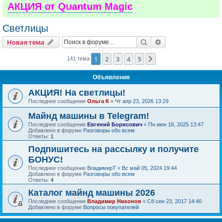
АКЦИЯ от Quantum Magic
Светлицы
Поиск
Расширенный пои
Новая тема
1
2
3
4
5
След.
141 тема
Объявления
АКЦИЯ! На светлицы!
Последнее сообщение
Ольга К
«
Чт апр 23, 2026 13:29
Майнд машины в Telegram!
Последнее сообщение
Евгений Борисович
«
Пн июн 16, 2025 13:47
Добавлено в форуме
Разговоры обо всем
Ответы:
1
Подпишитесь на рассылку и получите
БОНУС!
Последнее сообщение
ВладимирТ
«
Вс май 05, 2024 19:44
Добавлено в форуме
Разговоры обо всем
Ответы:
4
Каталог майнд машины 2026
Последнее сообщение
Владимир Никонов
«
Сб сен 23, 2017 14:40
Добавлено в форуме
Вопросы покупателей