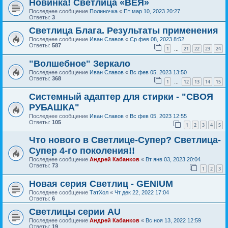
Новинка! Светлица «ВЕЯ»
Последнее сообщение
Полиночка
«
Пт мар 10, 2023 20:27
Ответы:
3
Светлица Блага. Результаты применения
Последнее сообщение
Иван Славов
«
Ср фев 08, 2023 8:52
Ответы:
587
1
21
22
23
24
…
"Волшебное" Зеркало
Последнее сообщение
Иван Славов
«
Вс фев 05, 2023 13:50
Ответы:
368
1
12
13
14
15
…
Системный адаптер для стирки - "СВОЯ
РУБАШКА"
Последнее сообщение
Иван Славов
«
Вс фев 05, 2023 12:55
Ответы:
105
1
2
3
4
5
Что нового в Светлице-Супер? Светлица-
Супер 4-го поколения!!
Последнее сообщение
Андрей Кабанков
«
Вт янв 03, 2023 20:04
Ответы:
73
1
2
3
Новая серия Светлиц - GENIUM
Последнее сообщение
ТатХол
«
Чт дек 22, 2022 17:04
Ответы:
6
Светлицы серии AU
Последнее сообщение
Андрей Кабанков
«
Вс ноя 13, 2022 12:59
Ответы:
19