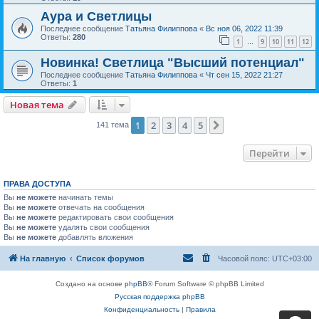
Аура и Светлицы
Последнее сообщение
Татьяна Филиппова
«
Вс ноя 06, 2022 11:39
Ответы:
280
1
9
10
11
12
…
Новинка! Светлица "Высший потенциал"
Последнее сообщение
Татьяна Филиппова
«
Чт сен 15, 2022 21:27
Ответы:
1
Новая тема
1
2
3
4
5
След.
141 тема
Перейти
ПРАВА ДОСТУПА
Вы
не можете
начинать темы
Вы
не можете
отвечать на сообщения
Вы
не можете
редактировать свои сообщения
Вы
не можете
удалять свои сообщения
Вы
не можете
добавлять вложения
На главную
Список форумов
Часовой пояс:
UTC+03:00
Создано на основе
phpBB
® Forum Software © phpBB Limited
Русская поддержка phpBB
Конфиденциальность
|
Правила