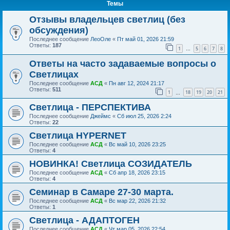
Темы
Отзывы владельцев светлиц (без
обсуждения)
Последнее сообщение
ЛеоОле
«
Пт май 01, 2026 21:59
Ответы:
187
1
5
6
7
8
…
Ответы на часто задаваемые вопросы о
Светлицах
Последнее сообщение
АСД
«
Пн авг 12, 2024 21:17
Ответы:
511
1
18
19
20
21
…
Светлица - ПЕРСПЕКТИВА
Последнее сообщение
Джеймс
«
Сб июл 25, 2026 2:24
Ответы:
22
Светлица HYPERNET
Последнее сообщение
АСД
«
Вс май 10, 2026 23:25
Ответы:
4
НОВИНКА! Светлица СОЗИДАТЕЛЬ
Последнее сообщение
АСД
«
Сб апр 18, 2026 23:15
Ответы:
4
Семинар в Самаре 27-30 марта.
Последнее сообщение
АСД
«
Вс мар 22, 2026 21:32
Ответы:
1
Светлица - АДАПТОГЕН
Последнее сообщение
АСД
«
Чт мар 05, 2026 22:54