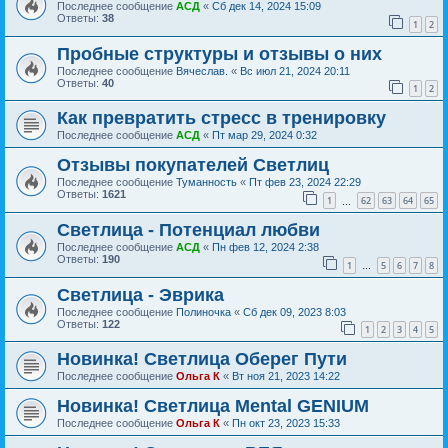
Последнее сообщение
АСД
«
Сб дек 14, 2024 15:09
Ответы:
38
1
2
Пробные структуры и отзывы о них
Последнее сообщение
Вячеслав.
«
Вс июл 21, 2024 20:11
Ответы:
40
1
2
Как превратить стресс в тренировку
Последнее сообщение
АСД
«
Пт мар 29, 2024 0:32
Отзывы покупателей Светлиц
Последнее сообщение
Туманность
«
Пт фев 23, 2024 22:29
Ответы:
1621
1
62
63
64
65
…
Светлица - Потенциал любви
Последнее сообщение
АСД
«
Пн фев 12, 2024 2:38
Ответы:
190
1
5
6
7
8
…
Светлица - Эврика
Последнее сообщение
Полиночка
«
Сб дек 09, 2023 8:03
Ответы:
122
1
2
3
4
5
Новинка! Светлица Оберег Пути
Последнее сообщение
Ольга К
«
Вт ноя 21, 2023 14:22
Новинка! Светлица Mental GENIUM
Последнее сообщение
Ольга К
«
Пн окт 23, 2023 15:33