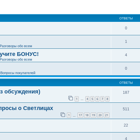
ширенный поиск
ОТВЕТЫ
0
1
Разговоры обо всем
лучите БОНУС!
4
Разговоры обо всем
0
е
Вопросы покупателей
ОТВЕТЫ
з обсуждения)
187
1
4
5
6
7
8
…
просы о Светлицах
511
1
17
18
19
20
21
…
22
4