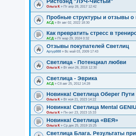
Ристбэнд "ЛУЧ-Чистый"
Ольга К
»
Пт апр 28, 2017 12:42
Пробные структуры и отзывы о 
АСД
»
Вт авг 02, 2022 18:30
Как превратить стресс в тренир
АСД
»
Пт мар 29, 2024 0:32
Отзывы покупателей Светлиц
Артур888
»
Вс май 03, 2009 17:43
Светлица - Потенциал любви
Ольга К
»
Вт июл 26, 2016 12:30
Светлица - Эврика
АСД
»
Сб авг 25, 2012 14:28
Новинка! Светлица Оберег Пути
Ольга К
»
Вт ноя 21, 2023 14:22
Новинка! Светлица Mental GENI
Ольга К
»
Пн окт 23, 2023 15:33
Новинка! Светлица «ВЕЯ»
Ольга К
»
Ср дек 25, 2019 15:25
Светлица Блага. Результаты пр