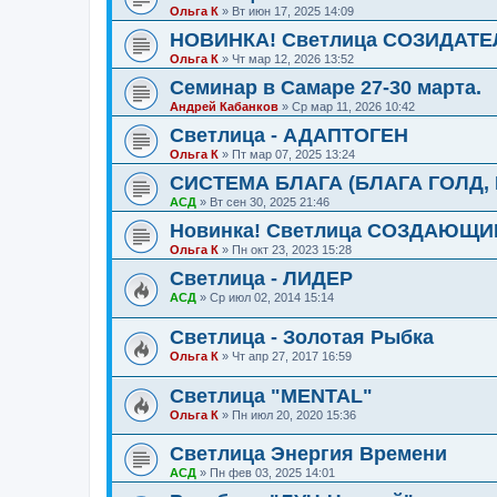
Ольга К
»
Вт июн 17, 2025 14:09
НОВИНКА! Светлица СОЗИДАТЕ
Ольга К
»
Чт мар 12, 2026 13:52
Семинар в Самаре 27-30 марта.
Андрей Кабанков
»
Ср мар 11, 2026 10:42
Светлица - АДАПТОГЕН
Ольга К
»
Пт мар 07, 2025 13:24
СИСТЕМА БЛАГА (БЛАГА ГОЛД,
АСД
»
Вт сен 30, 2025 21:46
Новинка! Светлица СОЗДАЮЩИ
Ольга К
»
Пн окт 23, 2023 15:28
Светлица - ЛИДЕР
АСД
»
Ср июл 02, 2014 15:14
Светлица - Золотая Рыбка
Ольга К
»
Чт апр 27, 2017 16:59
Светлица "MENTAL"
Ольга К
»
Пн июл 20, 2020 15:36
Светлица Энергия Времени
АСД
»
Пн фев 03, 2025 14:01