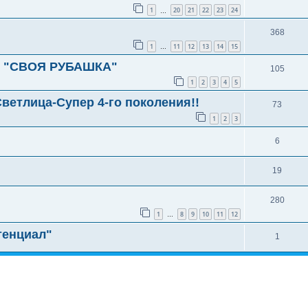
1
20
21
22
23
24
…
368
1
11
12
13
14
15
…
 - "СВОЯ РУБАШКА"
105
1
2
3
4
5
ветлица-Супер 4-го поколения!!
73
1
2
3
6
19
280
1
8
9
10
11
12
…
тенциал"
1