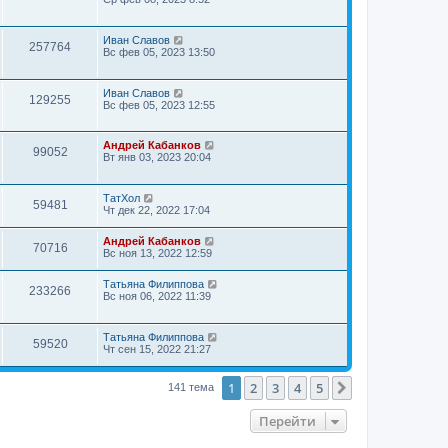
Иван Славов
257764
Вс фев 05, 2023 13:50
Иван Славов
129255
Вс фев 05, 2023 12:55
Андрей Кабанков
99052
Вт янв 03, 2023 20:04
ТатХол
59481
Чт дек 22, 2022 17:04
Андрей Кабанков
70716
Вс ноя 13, 2022 12:59
Татьяна Филиппова
233266
Вс ноя 06, 2022 11:39
Татьяна Филиппова
59520
Чт сен 15, 2022 21:27
1
2
3
4
5
След.
141 тема
Перейти