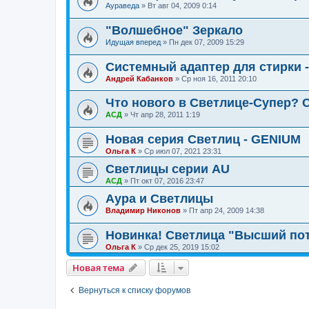
Аураведа
»
Вт авг 04, 2009 0:14
"Волшебное" Зеркало
Идущая вперед
»
Пн дек 07, 2009 15:29
Системный адаптер для стирки
Андрей Кабанков
»
Ср ноя 16, 2011 20:10
Что нового в Светлице-Супер? С
АСД
»
Чт апр 28, 2011 1:19
Новая серия Светлиц - GENIUM
Ольга К
»
Ср июл 07, 2021 23:31
Светлицы серии AU
АСД
»
Пт окт 07, 2016 23:47
Аура и Светлицы
Владимир Никонов
»
Пт апр 24, 2009 14:38
Новинка! Светлица "Высший по
Ольга К
»
Ср дек 25, 2019 15:02
Новая тема
Вернуться к списку форумов