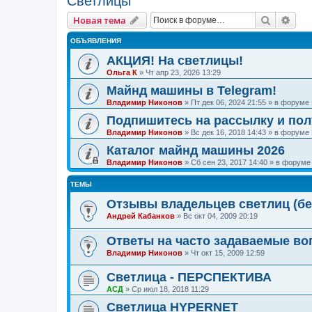
Светлицы
Поиск
Рас
Новая тема
ОБЪЯВЛЕНИЯ
АКЦИЯ! На светлицы!
Ольга К
»
Чт апр 23, 2026 13:29
Майнд машины в Telegram!
Владимир Никонов
»
Пт дек 06, 2024 21:55
» в форуме
Подпишитесь на рассылку и по
Владимир Никонов
»
Вс дек 16, 2018 14:43
» в форуме
Каталог майнд машины 2026
Владимир Никонов
»
Сб сен 23, 2017 14:40
» в форум
ТЕМЫ
Отзывы владельцев светлиц (бе
Андрей Кабанков
»
Вс окт 04, 2009 20:19
Ответы на часто задаваемые во
Владимир Никонов
»
Чт окт 15, 2009 12:59
Светлица - ПЕРСПЕКТИВА
АСД
»
Ср июл 18, 2018 11:29
Светлица HYPERNET