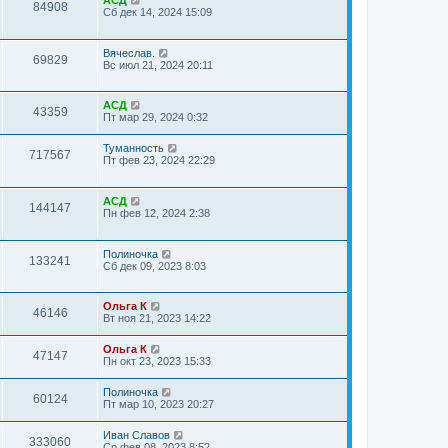
АСД
84908
Сб дек 14, 2024 15:09
Вячеслав.
69829
Вс июл 21, 2024 20:11
АСД
43359
Пт мар 29, 2024 0:32
Туманность
717567
Пт фев 23, 2024 22:29
АСД
144147
Пн фев 12, 2024 2:38
Полиночка
133241
Сб дек 09, 2023 8:03
Ольга К
46146
Вт ноя 21, 2023 14:22
Ольга К
47147
Пн окт 23, 2023 15:33
Полиночка
60124
Пт мар 10, 2023 20:27
Иван Славов
333060
Ср фев 08, 2023 8:52