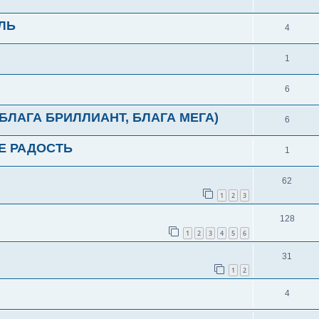
ЛЬ
4
1
6
 БЛАГА БРИЛЛИАНТ, БЛАГА МЕГА)
6
Е РАДОСТЬ
1
62
1
2
3
128
1
2
3
4
5
6
31
1
2
4