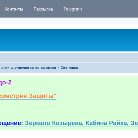
Контакты
Рассылка
Telegram
логии улучшения качества жизни
Светлицы
до-2
еометрия Защиты"
ещение:
Зеркало Козырева, Кабина Райха, З