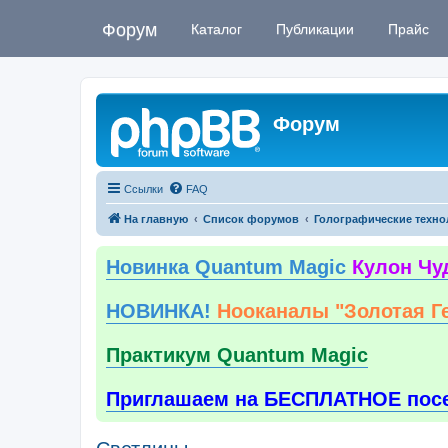
Форум
Каталог
Публикации
Прайс
Форум
Ссылки
FAQ
На главную
Список форумов
Голографические техно
Новинка Quantum Magic
Кулон Чу
НОВИНКА!
Нооканалы "Золотая Г
Практикум Quantum Magic
Приглашаем на БЕСПЛАТНОЕ пос