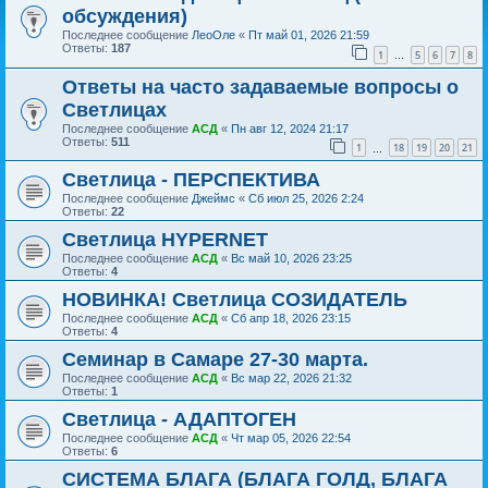
обсуждения)
Последнее сообщение
ЛеоОле
«
Пт май 01, 2026 21:59
Ответы:
187
1
5
6
7
8
…
Ответы на часто задаваемые вопросы о
Светлицах
Последнее сообщение
АСД
«
Пн авг 12, 2024 21:17
Ответы:
511
1
18
19
20
21
…
Светлица - ПЕРСПЕКТИВА
Последнее сообщение
Джеймс
«
Сб июл 25, 2026 2:24
Ответы:
22
Светлица HYPERNET
Последнее сообщение
АСД
«
Вс май 10, 2026 23:25
Ответы:
4
НОВИНКА! Светлица СОЗИДАТЕЛЬ
Последнее сообщение
АСД
«
Сб апр 18, 2026 23:15
Ответы:
4
Семинар в Самаре 27-30 марта.
Последнее сообщение
АСД
«
Вс мар 22, 2026 21:32
Ответы:
1
Светлица - АДАПТОГЕН
Последнее сообщение
АСД
«
Чт мар 05, 2026 22:54
Ответы:
6
СИСТЕМА БЛАГА (БЛАГА ГОЛД, БЛАГА