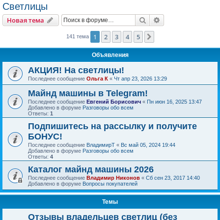
Светлицы
Поиск
Расширенный пои
Новая тема
1
2
3
4
5
След.
141 тема
Объявления
АКЦИЯ! На светлицы!
Последнее сообщение
Ольга К
«
Чт апр 23, 2026 13:29
Майнд машины в Telegram!
Последнее сообщение
Евгений Борисович
«
Пн июн 16, 2025 13:47
Добавлено в форуме
Разговоры обо всем
Ответы:
1
Подпишитесь на рассылку и получите
БОНУС!
Последнее сообщение
ВладимирТ
«
Вс май 05, 2024 19:44
Добавлено в форуме
Разговоры обо всем
Ответы:
4
Каталог майнд машины 2026
Последнее сообщение
Владимир Никонов
«
Сб сен 23, 2017 14:40
Добавлено в форуме
Вопросы покупателей
Темы
Отзывы владельцев светлиц (без