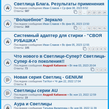
Светлица Блага. Результаты применения
Последнее сообщение
Иван Славов
«
Ср фев 08, 2023 8:52
Ответы:
587
1
21
22
23
24
…
"Волшебное" Зеркало
Последнее сообщение
Иван Славов
«
Вс фев 05, 2023 13:50
Ответы:
368
1
12
13
14
15
…
Системный адаптер для стирки - "СВОЯ
РУБАШКА"
Последнее сообщение
Иван Славов
«
Вс фев 05, 2023 12:55
Ответы:
105
1
2
3
4
5
Что нового в Светлице-Супер? Светлица-
Супер 4-го поколения!!
Последнее сообщение
Андрей Кабанков
«
Вт янв 03, 2023 20:04
Ответы:
73
1
2
3
Новая серия Светлиц - GENIUM
Последнее сообщение
ТатХол
«
Чт дек 22, 2022 17:04
Ответы:
6
Светлицы серии AU
Последнее сообщение
Андрей Кабанков
«
Вс ноя 13, 2022 12:59
Ответы:
19
Аура и Светлицы
Последнее сообщение
Татьяна Филиппова
«
Вс ноя 06, 2022 11:39