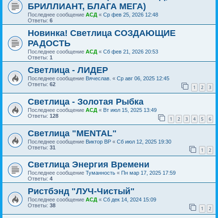
БРИЛЛИАНТ, БЛАГА МЕГА)
Последнее сообщение
АСД
«
Ср фев 25, 2026 12:48
Ответы:
6
Новинка! Светлица СОЗДАЮЩИЕ
РАДОСТЬ
Последнее сообщение
АСД
«
Сб фев 21, 2026 20:53
Ответы:
1
Светлица - ЛИДЕР
Последнее сообщение
Вячеслав.
«
Ср авг 06, 2025 12:45
Ответы:
62
1
2
3
Светлица - Золотая Рыбка
Последнее сообщение
АСД
«
Вт июл 15, 2025 13:49
Ответы:
128
1
2
3
4
5
6
Светлица "MENTAL"
Последнее сообщение
Виктор ВР
«
Сб июл 12, 2025 19:30
Ответы:
31
1
2
Светлица Энергия Времени
Последнее сообщение
Туманность
«
Пн мар 17, 2025 17:59
Ответы:
4
Ристбэнд "ЛУЧ-Чистый"
Последнее сообщение
АСД
«
Сб дек 14, 2024 15:09
Ответы:
38
1
2