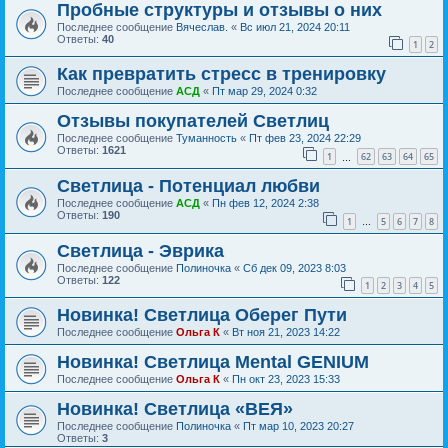
Пробные структуры и отзывы о них
Последнее сообщение
Вячеслав.
«
Вс июл 21, 2024 20:11
Ответы:
40
1
2
Как превратить стресс в тренировку
Последнее сообщение
АСД
«
Пт мар 29, 2024 0:32
Отзывы покупателей Светлиц
Последнее сообщение
Туманность
«
Пт фев 23, 2024 22:29
Ответы:
1621
1
62
63
64
65
…
Светлица - Потенциал любви
Последнее сообщение
АСД
«
Пн фев 12, 2024 2:38
Ответы:
190
1
5
6
7
8
…
Светлица - Эврика
Последнее сообщение
Полиночка
«
Сб дек 09, 2023 8:03
Ответы:
122
1
2
3
4
5
Новинка! Светлица Оберег Пути
Последнее сообщение
Ольга К
«
Вт ноя 21, 2023 14:22
Новинка! Светлица Mental GENIUM
Последнее сообщение
Ольга К
«
Пн окт 23, 2023 15:33
Новинка! Светлица «ВЕЯ»
Последнее сообщение
Полиночка
«
Пт мар 10, 2023 20:27
Ответы:
3