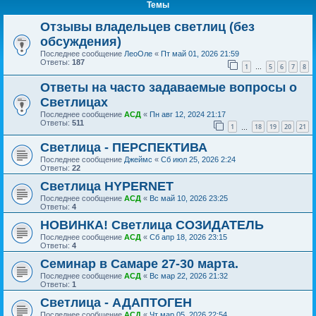
Темы
Отзывы владельцев светлиц (без
обсуждения)
Последнее сообщение
ЛеоОле
«
Пт май 01, 2026 21:59
Ответы:
187
1
5
6
7
8
…
Ответы на часто задаваемые вопросы о
Светлицах
Последнее сообщение
АСД
«
Пн авг 12, 2024 21:17
Ответы:
511
1
18
19
20
21
…
Светлица - ПЕРСПЕКТИВА
Последнее сообщение
Джеймс
«
Сб июл 25, 2026 2:24
Ответы:
22
Светлица HYPERNET
Последнее сообщение
АСД
«
Вс май 10, 2026 23:25
Ответы:
4
НОВИНКА! Светлица СОЗИДАТЕЛЬ
Последнее сообщение
АСД
«
Сб апр 18, 2026 23:15
Ответы:
4
Семинар в Самаре 27-30 марта.
Последнее сообщение
АСД
«
Вс мар 22, 2026 21:32
Ответы:
1
Светлица - АДАПТОГЕН
Последнее сообщение
АСД
«
Чт мар 05, 2026 22:54