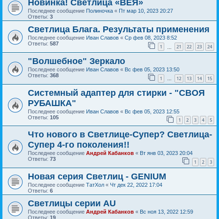
Новинка! Светлица «ВЕЯ»
Последнее сообщение
Полиночка
«
Пт мар 10, 2023 20:27
Ответы:
3
Светлица Блага. Результаты применения
Последнее сообщение
Иван Славов
«
Ср фев 08, 2023 8:52
Ответы:
587
1
21
22
23
24
…
"Волшебное" Зеркало
Последнее сообщение
Иван Славов
«
Вс фев 05, 2023 13:50
Ответы:
368
1
12
13
14
15
…
Системный адаптер для стирки - "СВОЯ
РУБАШКА"
Последнее сообщение
Иван Славов
«
Вс фев 05, 2023 12:55
Ответы:
105
1
2
3
4
5
Что нового в Светлице-Супер? Светлица-
Супер 4-го поколения!!
Последнее сообщение
Андрей Кабанков
«
Вт янв 03, 2023 20:04
Ответы:
73
1
2
3
Новая серия Светлиц - GENIUM
Последнее сообщение
ТатХол
«
Чт дек 22, 2022 17:04
Ответы:
6
Светлицы серии AU
Последнее сообщение
Андрей Кабанков
«
Вс ноя 13, 2022 12:59
Ответы:
19