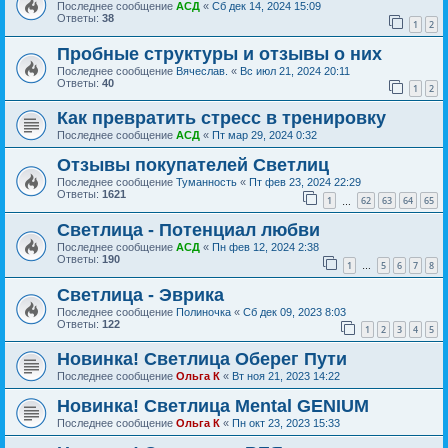
Последнее сообщение
АСД
«
Сб дек 14, 2024 15:09
Ответы:
38
1
2
Пробные структуры и отзывы о них
Последнее сообщение
Вячеслав.
«
Вс июл 21, 2024 20:11
Ответы:
40
1
2
Как превратить стресс в тренировку
Последнее сообщение
АСД
«
Пт мар 29, 2024 0:32
Отзывы покупателей Светлиц
Последнее сообщение
Туманность
«
Пт фев 23, 2024 22:29
Ответы:
1621
1
62
63
64
65
…
Светлица - Потенциал любви
Последнее сообщение
АСД
«
Пн фев 12, 2024 2:38
Ответы:
190
1
5
6
7
8
…
Светлица - Эврика
Последнее сообщение
Полиночка
«
Сб дек 09, 2023 8:03
Ответы:
122
1
2
3
4
5
Новинка! Светлица Оберег Пути
Последнее сообщение
Ольга К
«
Вт ноя 21, 2023 14:22
Новинка! Светлица Mental GENIUM
Последнее сообщение
Ольга К
«
Пн окт 23, 2023 15:33