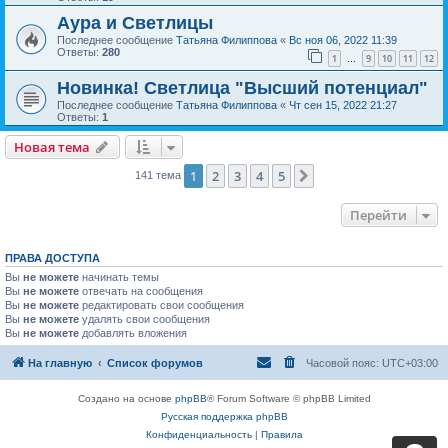
Аура и Светлицы
Последнее сообщение
Татьяна Филиппова
«
Вс ноя 06, 2022 11:39
Ответы:
280
1
9
10
11
12
…
Новинка! Светлица "Высший потенциал"
Последнее сообщение
Татьяна Филиппова
«
Чт сен 15, 2022 21:27
Ответы:
1
Новая тема
1
2
3
4
5
След.
141 тема
Перейти
ПРАВА ДОСТУПА
Вы
не можете
начинать темы
Вы
не можете
отвечать на сообщения
Вы
не можете
редактировать свои сообщения
Вы
не можете
удалять свои сообщения
Вы
не можете
добавлять вложения
На главную
Список форумов
Часовой пояс:
UTC+03:00
Создано на основе
phpBB
® Forum Software © phpBB Limited
Русская поддержка phpBB
Конфиденциальность
|
Правила