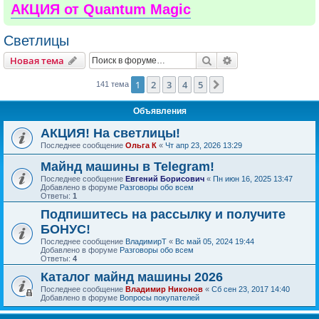
АКЦИЯ от Quantum Magic
Светлицы
Поиск
Расширенный пои
Новая тема
1
2
3
4
5
След.
141 тема
Объявления
АКЦИЯ! На светлицы!
Последнее сообщение
Ольга К
«
Чт апр 23, 2026 13:29
Майнд машины в Telegram!
Последнее сообщение
Евгений Борисович
«
Пн июн 16, 2025 13:47
Добавлено в форуме
Разговоры обо всем
Ответы:
1
Подпишитесь на рассылку и получите
БОНУС!
Последнее сообщение
ВладимирТ
«
Вс май 05, 2024 19:44
Добавлено в форуме
Разговоры обо всем
Ответы:
4
Каталог майнд машины 2026
Последнее сообщение
Владимир Никонов
«
Сб сен 23, 2017 14:40
Добавлено в форуме
Вопросы покупателей