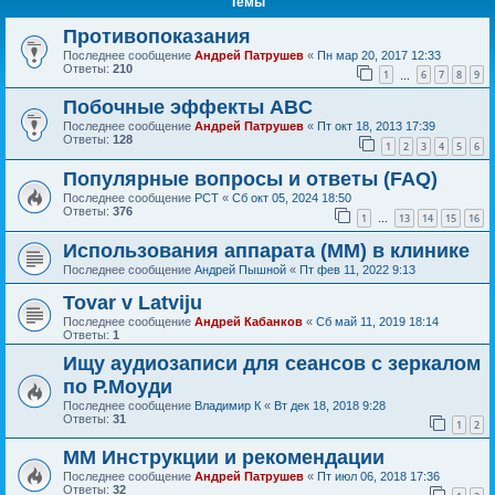
Темы
Противопоказания
Последнее сообщение
Андрей Патрушев
«
Пн мар 20, 2017 12:33
Ответы:
210
1
6
7
8
9
…
Побочные эффекты ABC
Последнее сообщение
Андрей Патрушев
«
Пт окт 18, 2013 17:39
Ответы:
128
1
2
3
4
5
6
Популярные вопросы и ответы (FAQ)
Последнее сообщение
РСТ
«
Сб окт 05, 2024 18:50
Ответы:
376
1
13
14
15
16
…
Использования аппарата (ММ) в клинике
Последнее сообщение
Андрей Пышной
«
Пт фев 11, 2022 9:13
Tovar v Latviju
Последнее сообщение
Андрей Кабанков
«
Сб май 11, 2019 18:14
Ответы:
1
Ищу аудиозаписи для сеансов с зеркалом
по Р.Моуди
Последнее сообщение
Владимир К
«
Вт дек 18, 2018 9:28
Ответы:
31
1
2
ММ Инструкции и рекомендации
Последнее сообщение
Андрей Патрушев
«
Пт июл 06, 2018 17:36
Ответы:
32