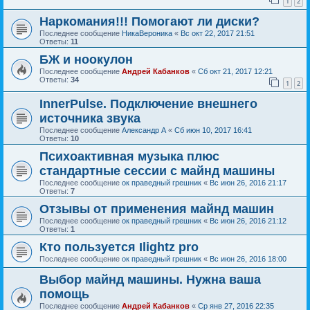
1
2
Наркомания!!! Помогают ли диски?
Последнее сообщение
НикаВероника
«
Вс окт 22, 2017 21:51
Ответы:
11
БЖ и ноокулон
Последнее сообщение
Андрей Кабанков
«
Сб окт 21, 2017 12:21
Ответы:
34
1
2
InnerPulse. Подключение внешнего
источника звука
Последнее сообщение
Александр А
«
Сб июн 10, 2017 16:41
Ответы:
10
Психоактивная музыка плюс
стандартные сессии с майнд машины
Последнее сообщение
ок праведный грешник
«
Вс июн 26, 2016 21:17
Ответы:
7
Отзывы от применения майнд машин
Последнее сообщение
ок праведный грешник
«
Вс июн 26, 2016 21:12
Ответы:
1
Кто пользуется Ilightz pro
Последнее сообщение
ок праведный грешник
«
Вс июн 26, 2016 18:00
Выбор майнд машины. Нужна ваша
помощь
Последнее сообщение
Андрей Кабанков
«
Ср янв 27, 2016 22:35