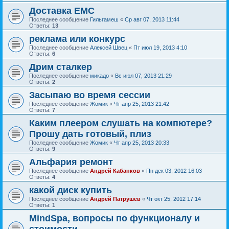
Доставка ЕМС
Последнее сообщение
Гильгамеш
«
Ср авг 07, 2013 11:44
Ответы:
13
реклама или конкурс
Последнее сообщение
Алексей Швец
«
Пт июл 19, 2013 4:10
Ответы:
6
Дрим сталкер
Последнее сообщение
микадо
«
Вс июл 07, 2013 21:29
Ответы:
2
Засыпаю во время сессии
Последнее сообщение
Жомик
«
Чт апр 25, 2013 21:42
Ответы:
7
Каким плеером слушать на компютере?
Прошу дать готовый, плиз
Последнее сообщение
Жомик
«
Чт апр 25, 2013 20:33
Ответы:
9
Альфария ремонт
Последнее сообщение
Андрей Кабанков
«
Пн дек 03, 2012 16:03
Ответы:
4
какой диск купить
Последнее сообщение
Андрей Патрушев
«
Чт окт 25, 2012 17:14
Ответы:
1
MindSpa, вопросы по функционалу и