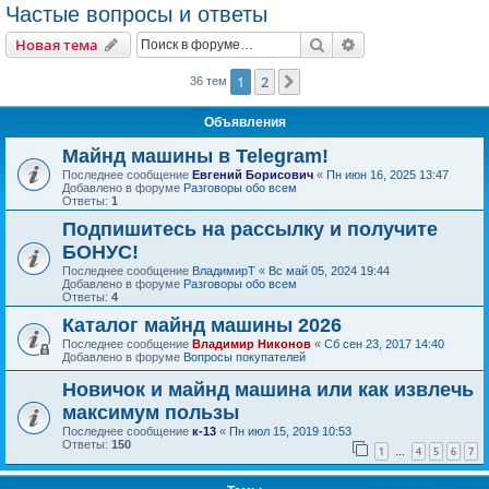
Частые вопросы и ответы
Поиск
Расширенный пои
Новая тема
1
2
След.
36 тем
Объявления
Майнд машины в Telegram!
Последнее сообщение
Евгений Борисович
«
Пн июн 16, 2025 13:47
Добавлено в форуме
Разговоры обо всем
Ответы:
1
Подпишитесь на рассылку и получите
БОНУС!
Последнее сообщение
ВладимирТ
«
Вс май 05, 2024 19:44
Добавлено в форуме
Разговоры обо всем
Ответы:
4
Каталог майнд машины 2026
Последнее сообщение
Владимир Никонов
«
Сб сен 23, 2017 14:40
Добавлено в форуме
Вопросы покупателей
Новичок и майнд машина или как извлечь
максимум пользы
Последнее сообщение
к-13
«
Пн июл 15, 2019 10:53
Ответы:
150
1
4
5
6
7
…