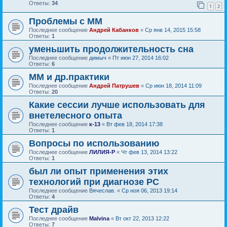
Ответы:
34
1
2
Проблемы с ММ
Последнее сообщение
Андрей Кабанков
«
Ср янв 14, 2015 15:58
Ответы:
1
уменьшить продолжительность сна
Последнее сообщение
димыч
«
Пт июн 27, 2014 16:02
Ответы:
6
ММ и др.практики
Последнее сообщение
Андрей Патрушев
«
Ср июн 18, 2014 11:09
Ответы:
20
Какие сессии лучше использовать для
внетелесного опыта
Последнее сообщение
к-13
«
Вт фев 18, 2014 17:38
Ответы:
1
Вопросы по использованию
Последнее сообщение
ЛИЛИЯ-Р
«
Чт фев 13, 2014 13:22
Ответы:
1
был ли опыт применения этих
технологий при диагнозе РС
Последнее сообщение
Вячеслав.
«
Ср ноя 06, 2013 19:14
Ответы:
4
Тест драйв
Последнее сообщение
Malvina
«
Вт окт 22, 2013 12:22
Ответы:
7