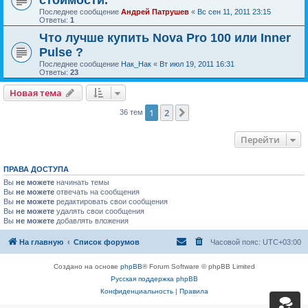
стоимости.
Последнее сообщение
Андрей Патрушев
«
Вс сен 11, 2011 23:15
Ответы:
1
Что лучше купить Nova Pro 100 или Inner
Pulse ?
Последнее сообщение
Нак_Нак
«
Вт июл 19, 2011 16:31
Ответы:
23
Новая тема
1
2
След.
36 тем
Перейти
ПРАВА ДОСТУПА
Вы
не можете
начинать темы
Вы
не можете
отвечать на сообщения
Вы
не можете
редактировать свои сообщения
Вы
не можете
удалять свои сообщения
Вы
не можете
добавлять вложения
На главную
Список форумов
Часовой пояс:
UTC+03:00
Создано на основе
phpBB
® Forum Software © phpBB Limited
Русская поддержка phpBB
Конфиденциальность
|
Правила