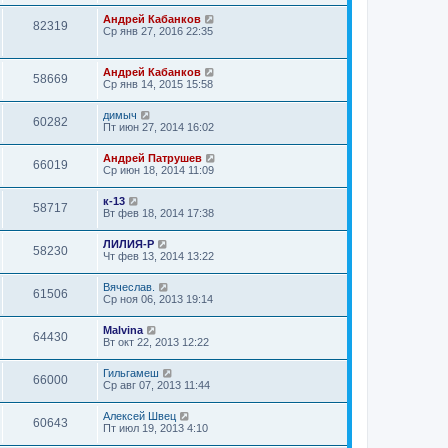
Андрей Кабанков
82319
Ср янв 27, 2016 22:35
Андрей Кабанков
58669
Ср янв 14, 2015 15:58
димыч
60282
Пт июн 27, 2014 16:02
Андрей Патрушев
66019
Ср июн 18, 2014 11:09
к-13
58717
Вт фев 18, 2014 17:38
ЛИЛИЯ-Р
58230
Чт фев 13, 2014 13:22
Вячеслав.
61506
Ср ноя 06, 2013 19:14
Malvina
64430
Вт окт 22, 2013 12:22
Гильгамеш
66000
Ср авг 07, 2013 11:44
Алексей Швец
60643
Пт июл 19, 2013 4:10