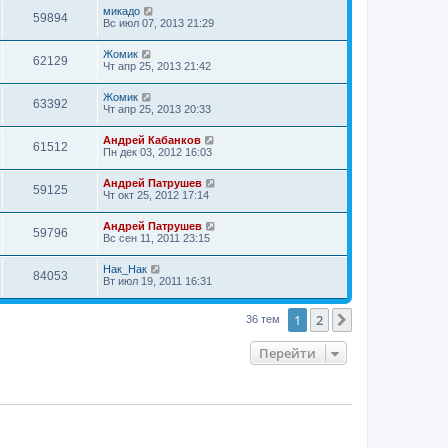
микадо
59894
Вс июл 07, 2013 21:29
Жомик
62129
Чт апр 25, 2013 21:42
Жомик
63392
Чт апр 25, 2013 20:33
Андрей Кабанков
61512
Пн дек 03, 2012 16:03
Андрей Патрушев
59125
Чт окт 25, 2012 17:14
Андрей Патрушев
59796
Вс сен 11, 2011 23:15
Нак_Нак
84053
Вт июл 19, 2011 16:31
1
2
След.
36 тем
Перейти