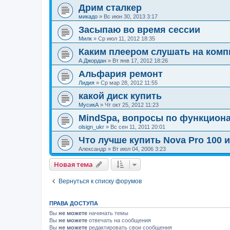
Дрим сталкер
микадо
»
Вс июн 30, 2013 3:17
Засыпаю во время сессии
Милк
»
Ср июл 11, 2012 18:35
Каким плеером слушать на комп
А.Джордан
»
Вт янв 17, 2012 18:26
Альфария ремонт
Лидия
»
Ср мар 28, 2012 11:55
какой диск купить
МусикА
»
Чт окт 25, 2012 11:23
MindSpa, вопросы по функциона
olsign_ukr
»
Вс сен 11, 2011 20:01
Что лучше купить Nova Pro 100 и
Александр
»
Вт июл 04, 2006 3:23
Новая тема
Вернуться к списку форумов
ПРАВА ДОСТУПА
Вы
не можете
начинать темы
Вы
не можете
отвечать на сообщения
Вы
не можете
редактировать свои сообщения