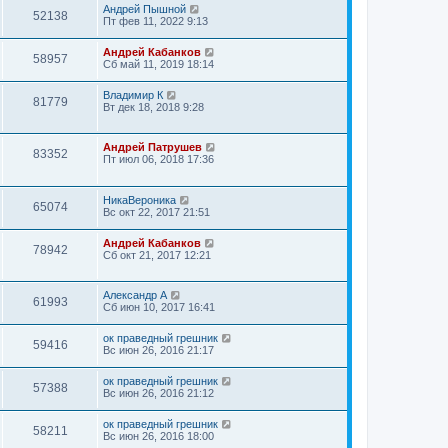
Андрей Пышной
52138
Пт фев 11, 2022 9:13
Андрей Кабанков
58957
Сб май 11, 2019 18:14
Владимир К
81779
Вт дек 18, 2018 9:28
Андрей Патрушев
83352
Пт июл 06, 2018 17:36
НикаВероника
65074
Вс окт 22, 2017 21:51
Андрей Кабанков
78942
Сб окт 21, 2017 12:21
Александр А
61993
Сб июн 10, 2017 16:41
ок праведный грешник
59416
Вс июн 26, 2016 21:17
ок праведный грешник
57388
Вс июн 26, 2016 21:12
ок праведный грешник
58211
Вс июн 26, 2016 18:00