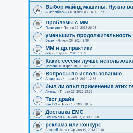
Выбор майнд машины. Нужна в
АнатолийХМАО
»
Вт июн 03, 2014 21:03
Проблемы с ММ
Помогите
»
Пн янв 12, 2015 20:03
уменьшить продолжительность 
Велик
»
Чт июн 26, 2014 9:38
ММ и др.практики
ееа
»
Вт дек 10, 2013 13:38
Какие сессии лучше использова
Иванчик
»
Вт фев 18, 2014 16:12
Вопросы по использованию
Аленочка
»
Чт фев 13, 2014 12:58
был ли опыт применения этих т
Лхасар
»
Пт сен 27, 2013 13:33
Тест драйв
max123
»
Пт окт 13, 2006 18:32
Доставка ЕМС
Гильгамеш
»
Сб июл 27, 2013 16:58
реклама или конкурс
Алексей Швец
»
Ср июл 10, 2013 10:16