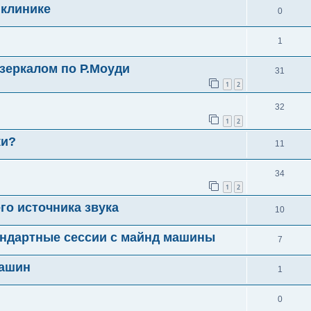
 клинике
0
1
 зеркалом по Р.Моуди
31
1
2
32
1
2
ки?
11
34
1
2
го источника звука
10
андартные сессии с майнд машины
7
машин
1
0