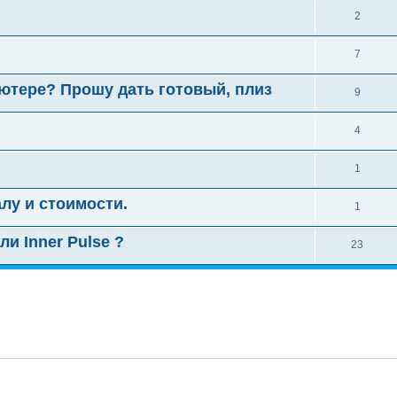
2
7
ютере? Прошу дать готовый, плиз
9
4
1
лу и стоимости.
1
ли Inner Pulse ?
23