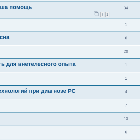
аша помощь
34
1
2
1
сна
6
20
ть для внетелесного опыта
1
1
ехнологий при диагнозе РС
4
7
13
6