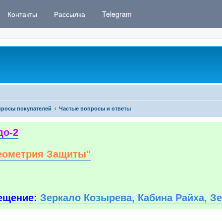
Контакты
Рассылка
Telegram
росы покупателей
Частые вопросы и ответы
до-2
еометрия Защиты"
ещение:
Зеркало Козырева, Кабина Райха, З