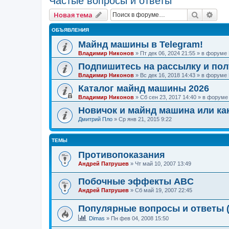
Частые вопросы и ответы
Поиск
Рас
Новая тема
ОБЪЯВЛЕНИЯ
Майнд машины в Telegram!
Владимир Никонов
»
Пт дек 06, 2024 21:55
» в форуме
Подпишитесь на рассылку и по
Владимир Никонов
»
Вс дек 16, 2018 14:43
» в форуме
Каталог майнд машины 2026
Владимир Никонов
»
Сб сен 23, 2017 14:40
» в форум
Новичок и майнд машина или ка
Дмитрий Пло
»
Ср янв 21, 2015 9:22
ТЕМЫ
Противопоказания
Андрей Патрушев
»
Чт май 10, 2007 13:49
Побочные эффекты ABC
Андрей Патрушев
»
Сб май 19, 2007 22:45
Популярные вопросы и ответы 
Dimas
»
Пн фев 04, 2008 15:50