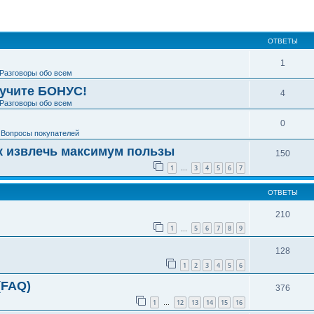
ширенный поиск
ОТВЕТЫ
1
Разговоры обо всем
лучите БОНУС!
4
Разговоры обо всем
0
е
Вопросы покупателей
к извлечь максимум пользы
150
1
3
4
5
6
7
…
ОТВЕТЫ
210
1
5
6
7
8
9
…
128
1
2
3
4
5
6
(FAQ)
376
1
12
13
14
15
16
…