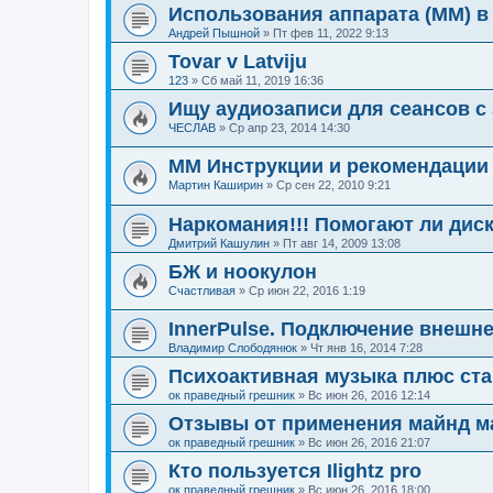
Использования аппарата (ММ) в
Андрей Пышной
»
Пт фев 11, 2022 9:13
Tovar v Latviju
123
»
Сб май 11, 2019 16:36
Ищу аудиозаписи для сеансов с
ЧЕСЛАВ
»
Ср апр 23, 2014 14:30
ММ Инструкции и рекомендации
Мартин Каширин
»
Ср сен 22, 2010 9:21
Наркомания!!! Помогают ли дис
Дмитрий Кашулин
»
Пт авг 14, 2009 13:08
БЖ и ноокулон
Счастливая
»
Ср июн 22, 2016 1:19
InnerPulse. Подключение внешне
Владимир Слободянюк
»
Чт янв 16, 2014 7:28
Психоактивная музыка плюс ст
ок праведный грешник
»
Вс июн 26, 2016 12:14
Отзывы от применения майнд 
ок праведный грешник
»
Вс июн 26, 2016 21:07
Кто пользуется Ilightz pro
ок праведный грешник
»
Вс июн 26, 2016 18:00