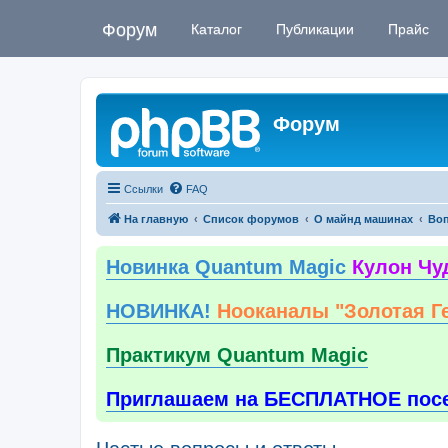
Форум
Каталог
Публикации
Прайс
Форум
Ссылки
FAQ
На главную
Список форумов
О майнд машинах
Воп
Новинка Quantum Magic
Кулон Чу
НОВИНКА!
Нооканалы "Золотая Г
Практикум Quantum Magic
Приглашаем на БЕСПЛАТНОЕ пос