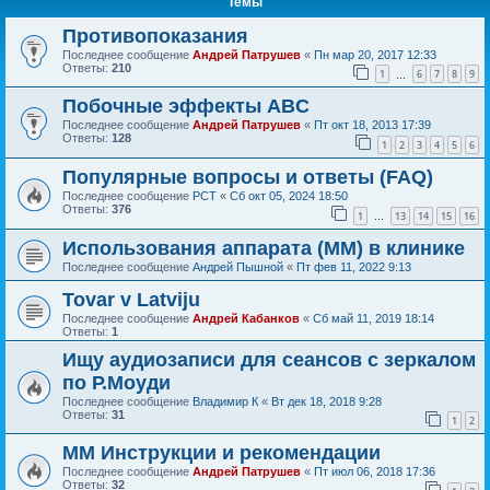
Темы
Противопоказания
Последнее сообщение
Андрей Патрушев
«
Пн мар 20, 2017 12:33
Ответы:
210
1
6
7
8
9
…
Побочные эффекты ABC
Последнее сообщение
Андрей Патрушев
«
Пт окт 18, 2013 17:39
Ответы:
128
1
2
3
4
5
6
Популярные вопросы и ответы (FAQ)
Последнее сообщение
РСТ
«
Сб окт 05, 2024 18:50
Ответы:
376
1
13
14
15
16
…
Использования аппарата (ММ) в клинике
Последнее сообщение
Андрей Пышной
«
Пт фев 11, 2022 9:13
Tovar v Latviju
Последнее сообщение
Андрей Кабанков
«
Сб май 11, 2019 18:14
Ответы:
1
Ищу аудиозаписи для сеансов с зеркалом
по Р.Моуди
Последнее сообщение
Владимир К
«
Вт дек 18, 2018 9:28
Ответы:
31
1
2
ММ Инструкции и рекомендации
Последнее сообщение
Андрей Патрушев
«
Пт июл 06, 2018 17:36
Ответы:
32