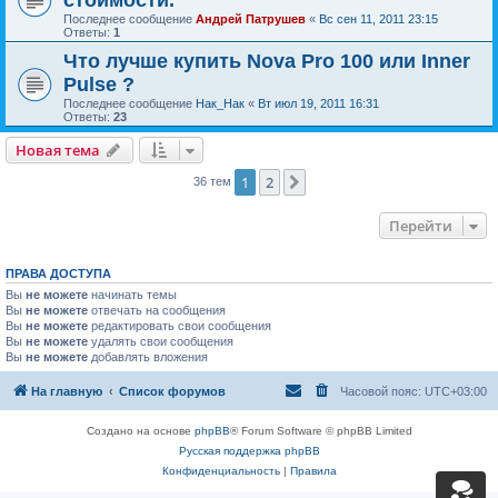
стоимости.
Последнее сообщение
Андрей Патрушев
«
Вс сен 11, 2011 23:15
Ответы:
1
Что лучше купить Nova Pro 100 или Inner
Pulse ?
Последнее сообщение
Нак_Нак
«
Вт июл 19, 2011 16:31
Ответы:
23
Новая тема
1
2
След.
36 тем
Перейти
ПРАВА ДОСТУПА
Вы
не можете
начинать темы
Вы
не можете
отвечать на сообщения
Вы
не можете
редактировать свои сообщения
Вы
не можете
удалять свои сообщения
Вы
не можете
добавлять вложения
На главную
Список форумов
Часовой пояс:
UTC+03:00
Создано на основе
phpBB
® Forum Software © phpBB Limited
Русская поддержка phpBB
Конфиденциальность
|
Правила