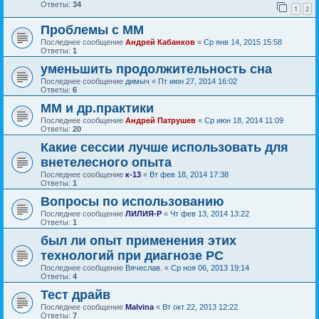
Ответы:
34
1
2
Проблемы с ММ
Последнее сообщение
Андрей Кабанков
«
Ср янв 14, 2015 15:58
Ответы:
1
уменьшить продолжительность сна
Последнее сообщение
димыч
«
Пт июн 27, 2014 16:02
Ответы:
6
ММ и др.практики
Последнее сообщение
Андрей Патрушев
«
Ср июн 18, 2014 11:09
Ответы:
20
Какие сессии лучше использовать для
внетелесного опыта
Последнее сообщение
к-13
«
Вт фев 18, 2014 17:38
Ответы:
1
Вопросы по использованию
Последнее сообщение
ЛИЛИЯ-Р
«
Чт фев 13, 2014 13:22
Ответы:
1
был ли опыт применения этих
технологий при диагнозе РС
Последнее сообщение
Вячеслав.
«
Ср ноя 06, 2013 19:14
Ответы:
4
Тест драйв
Последнее сообщение
Malvina
«
Вт окт 22, 2013 12:22
Ответы:
7