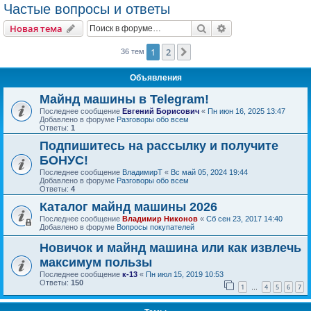
Частые вопросы и ответы
Поиск
Расширенный пои
Новая тема
1
2
След.
36 тем
Объявления
Майнд машины в Telegram!
Последнее сообщение
Евгений Борисович
«
Пн июн 16, 2025 13:47
Добавлено в форуме
Разговоры обо всем
Ответы:
1
Подпишитесь на рассылку и получите
БОНУС!
Последнее сообщение
ВладимирТ
«
Вс май 05, 2024 19:44
Добавлено в форуме
Разговоры обо всем
Ответы:
4
Каталог майнд машины 2026
Последнее сообщение
Владимир Никонов
«
Сб сен 23, 2017 14:40
Добавлено в форуме
Вопросы покупателей
Новичок и майнд машина или как извлечь
максимум пользы
Последнее сообщение
к-13
«
Пн июл 15, 2019 10:53
Ответы:
150
1
4
5
6
7
…