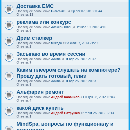
Доставка ЕМС
Последнее сообщение
Гильгамеш
«
Ср авг 07, 2013 11:44
Ответы:
13
реклама или конкурс
Последнее сообщение
Алексей Швец
«
Пт июл 19, 2013 4:10
Ответы:
6
Дрим сталкер
Последнее сообщение
микадо
«
Вс июл 07, 2013 21:29
Ответы:
2
Засыпаю во время сессии
Последнее сообщение
Жомик
«
Чт апр 25, 2013 21:42
Ответы:
7
Каким плеером слушать на компютере?
Прошу дать готовый, плиз
Последнее сообщение
Жомик
«
Чт апр 25, 2013 20:33
Ответы:
9
Альфария ремонт
Последнее сообщение
Андрей Кабанков
«
Пн дек 03, 2012 16:03
Ответы:
4
какой диск купить
Последнее сообщение
Андрей Патрушев
«
Чт окт 25, 2012 17:14
Ответы:
1
MindSpa, вопросы по функционалу и