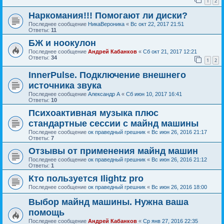
1
2
Наркомания!!! Помогают ли диски?
Последнее сообщение
НикаВероника
«
Вс окт 22, 2017 21:51
Ответы:
11
БЖ и ноокулон
Последнее сообщение
Андрей Кабанков
«
Сб окт 21, 2017 12:21
Ответы:
34
1
2
InnerPulse. Подключение внешнего
источника звука
Последнее сообщение
Александр А
«
Сб июн 10, 2017 16:41
Ответы:
10
Психоактивная музыка плюс
стандартные сессии с майнд машины
Последнее сообщение
ок праведный грешник
«
Вс июн 26, 2016 21:17
Ответы:
7
Отзывы от применения майнд машин
Последнее сообщение
ок праведный грешник
«
Вс июн 26, 2016 21:12
Ответы:
1
Кто пользуется Ilightz pro
Последнее сообщение
ок праведный грешник
«
Вс июн 26, 2016 18:00
Выбор майнд машины. Нужна ваша
помощь
Последнее сообщение
Андрей Кабанков
«
Ср янв 27, 2016 22:35