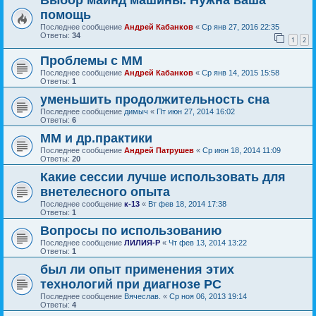
Выбор майнд машины. Нужна ваша
помощь
Последнее сообщение
Андрей Кабанков
«
Ср янв 27, 2016 22:35
Ответы:
34
1
2
Проблемы с ММ
Последнее сообщение
Андрей Кабанков
«
Ср янв 14, 2015 15:58
Ответы:
1
уменьшить продолжительность сна
Последнее сообщение
димыч
«
Пт июн 27, 2014 16:02
Ответы:
6
ММ и др.практики
Последнее сообщение
Андрей Патрушев
«
Ср июн 18, 2014 11:09
Ответы:
20
Какие сессии лучше использовать для
внетелесного опыта
Последнее сообщение
к-13
«
Вт фев 18, 2014 17:38
Ответы:
1
Вопросы по использованию
Последнее сообщение
ЛИЛИЯ-Р
«
Чт фев 13, 2014 13:22
Ответы:
1
был ли опыт применения этих
технологий при диагнозе РС
Последнее сообщение
Вячеслав.
«
Ср ноя 06, 2013 19:14
Ответы:
4