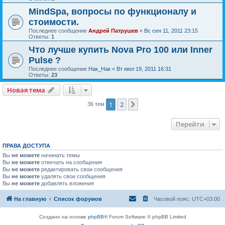
MindSpa, вопросы по функционалу и
стоимости.
Последнее сообщение
Андрей Патрушев
«
Вс сен 11, 2011 23:15
Ответы:
1
Что лучше купить Nova Pro 100 или Inner
Pulse ?
Последнее сообщение
Нак_Нак
«
Вт июл 19, 2011 16:31
Ответы:
23
Новая тема
1
2
След.
36 тем
Перейти
ПРАВА ДОСТУПА
Вы
не можете
начинать темы
Вы
не можете
отвечать на сообщения
Вы
не можете
редактировать свои сообщения
Вы
не можете
удалять свои сообщения
Вы
не можете
добавлять вложения
На главную
Список форумов
Часовой пояс:
UTC+03:00
Создано на основе
phpBB
® Forum Software © phpBB Limited