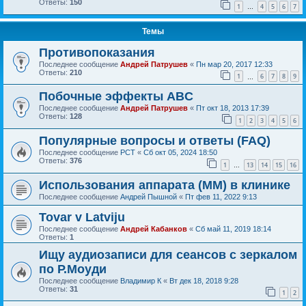
Ответы:
150
1
4
5
6
7
…
Темы
Противопоказания
Последнее сообщение
Андрей Патрушев
«
Пн мар 20, 2017 12:33
Ответы:
210
1
6
7
8
9
…
Побочные эффекты ABC
Последнее сообщение
Андрей Патрушев
«
Пт окт 18, 2013 17:39
Ответы:
128
1
2
3
4
5
6
Популярные вопросы и ответы (FAQ)
Последнее сообщение
РСТ
«
Сб окт 05, 2024 18:50
Ответы:
376
1
13
14
15
16
…
Использования аппарата (ММ) в клинике
Последнее сообщение
Андрей Пышной
«
Пт фев 11, 2022 9:13
Tovar v Latviju
Последнее сообщение
Андрей Кабанков
«
Сб май 11, 2019 18:14
Ответы:
1
Ищу аудиозаписи для сеансов с зеркалом
по Р.Моуди
Последнее сообщение
Владимир К
«
Вт дек 18, 2018 9:28
Ответы:
31
1
2