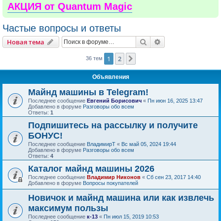
АКЦИЯ от Quantum Magic
Частые вопросы и ответы
Поиск
Расширенный пои
Новая тема
1
2
След.
36 тем
Объявления
Майнд машины в Telegram!
Последнее сообщение
Евгений Борисович
«
Пн июн 16, 2025 13:47
Добавлено в форуме
Разговоры обо всем
Ответы:
1
Подпишитесь на рассылку и получите
БОНУС!
Последнее сообщение
ВладимирТ
«
Вс май 05, 2024 19:44
Добавлено в форуме
Разговоры обо всем
Ответы:
4
Каталог майнд машины 2026
Последнее сообщение
Владимир Никонов
«
Сб сен 23, 2017 14:40
Добавлено в форуме
Вопросы покупателей
Новичок и майнд машина или как извлечь
максимум пользы
Последнее сообщение
к-13
«
Пн июл 15, 2019 10:53