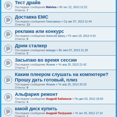
Тест драйв
Последнее сообщение
Malvina
«
Вт окт 22, 2013 12:22
Ответы:
7
Доставка ЕМС
Последнее сообщение
Гильгамеш
«
Ср авг 07, 2013 11:44
Ответы:
13
реклама или конкурс
Последнее сообщение
Алексей Швец
«
Пт июл 19, 2013 4:10
Ответы:
6
Дрим сталкер
Последнее сообщение
микадо
«
Вс июл 07, 2013 21:29
Ответы:
2
Засыпаю во время сессии
Последнее сообщение
Жомик
«
Чт апр 25, 2013 21:42
Ответы:
7
Каким плеером слушать на компютере?
Прошу дать готовый, плиз
Последнее сообщение
Жомик
«
Чт апр 25, 2013 20:33
Ответы:
9
Альфария ремонт
Последнее сообщение
Андрей Кабанков
«
Пн дек 03, 2012 16:03
Ответы:
4
какой диск купить
Последнее сообщение
Андрей Патрушев
«
Чт окт 25, 2012 17:14
Ответы:
1