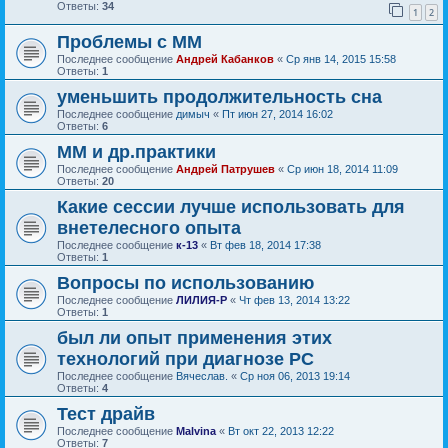
Ответы:
34
1
2
Проблемы с ММ
Последнее сообщение
Андрей Кабанков
«
Ср янв 14, 2015 15:58
Ответы:
1
уменьшить продолжительность сна
Последнее сообщение
димыч
«
Пт июн 27, 2014 16:02
Ответы:
6
ММ и др.практики
Последнее сообщение
Андрей Патрушев
«
Ср июн 18, 2014 11:09
Ответы:
20
Какие сессии лучше использовать для
внетелесного опыта
Последнее сообщение
к-13
«
Вт фев 18, 2014 17:38
Ответы:
1
Вопросы по использованию
Последнее сообщение
ЛИЛИЯ-Р
«
Чт фев 13, 2014 13:22
Ответы:
1
был ли опыт применения этих
технологий при диагнозе РС
Последнее сообщение
Вячеслав.
«
Ср ноя 06, 2013 19:14
Ответы:
4
Тест драйв
Последнее сообщение
Malvina
«
Вт окт 22, 2013 12:22
Ответы:
7