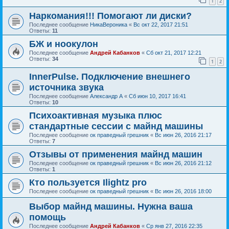
1
2
Наркомания!!! Помогают ли диски?
Последнее сообщение
НикаВероника
«
Вс окт 22, 2017 21:51
Ответы:
11
БЖ и ноокулон
Последнее сообщение
Андрей Кабанков
«
Сб окт 21, 2017 12:21
Ответы:
34
1
2
InnerPulse. Подключение внешнего
источника звука
Последнее сообщение
Александр А
«
Сб июн 10, 2017 16:41
Ответы:
10
Психоактивная музыка плюс
стандартные сессии с майнд машины
Последнее сообщение
ок праведный грешник
«
Вс июн 26, 2016 21:17
Ответы:
7
Отзывы от применения майнд машин
Последнее сообщение
ок праведный грешник
«
Вс июн 26, 2016 21:12
Ответы:
1
Кто пользуется Ilightz pro
Последнее сообщение
ок праведный грешник
«
Вс июн 26, 2016 18:00
Выбор майнд машины. Нужна ваша
помощь
Последнее сообщение
Андрей Кабанков
«
Ср янв 27, 2016 22:35