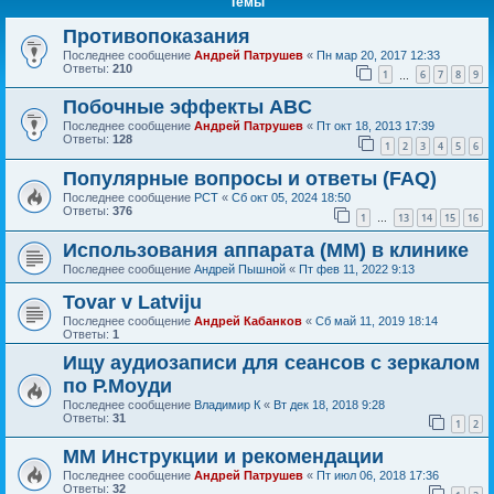
Темы
Противопоказания
Последнее сообщение
Андрей Патрушев
«
Пн мар 20, 2017 12:33
Ответы:
210
1
6
7
8
9
…
Побочные эффекты ABC
Последнее сообщение
Андрей Патрушев
«
Пт окт 18, 2013 17:39
Ответы:
128
1
2
3
4
5
6
Популярные вопросы и ответы (FAQ)
Последнее сообщение
РСТ
«
Сб окт 05, 2024 18:50
Ответы:
376
1
13
14
15
16
…
Использования аппарата (ММ) в клинике
Последнее сообщение
Андрей Пышной
«
Пт фев 11, 2022 9:13
Tovar v Latviju
Последнее сообщение
Андрей Кабанков
«
Сб май 11, 2019 18:14
Ответы:
1
Ищу аудиозаписи для сеансов с зеркалом
по Р.Моуди
Последнее сообщение
Владимир К
«
Вт дек 18, 2018 9:28
Ответы:
31
1
2
ММ Инструкции и рекомендации
Последнее сообщение
Андрей Патрушев
«
Пт июл 06, 2018 17:36
Ответы:
32