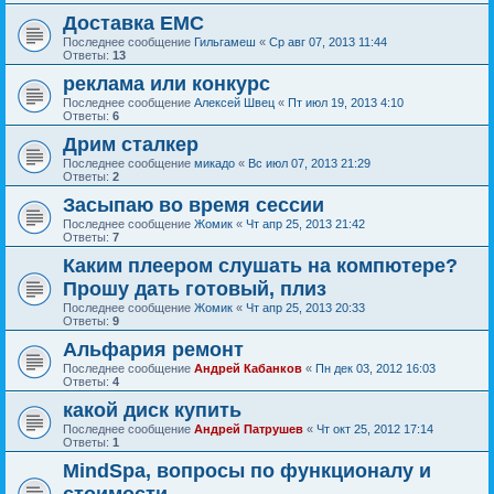
Доставка ЕМС
Последнее сообщение
Гильгамеш
«
Ср авг 07, 2013 11:44
Ответы:
13
реклама или конкурс
Последнее сообщение
Алексей Швец
«
Пт июл 19, 2013 4:10
Ответы:
6
Дрим сталкер
Последнее сообщение
микадо
«
Вс июл 07, 2013 21:29
Ответы:
2
Засыпаю во время сессии
Последнее сообщение
Жомик
«
Чт апр 25, 2013 21:42
Ответы:
7
Каким плеером слушать на компютере?
Прошу дать готовый, плиз
Последнее сообщение
Жомик
«
Чт апр 25, 2013 20:33
Ответы:
9
Альфария ремонт
Последнее сообщение
Андрей Кабанков
«
Пн дек 03, 2012 16:03
Ответы:
4
какой диск купить
Последнее сообщение
Андрей Патрушев
«
Чт окт 25, 2012 17:14
Ответы:
1
MindSpa, вопросы по функционалу и