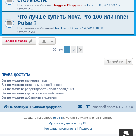
стоимости.
Последнее сообщение
Андрей Патрушев
«
Вс сен 11, 2011 23:15
Ответы:
1
Что лучше купить Nova Pro 100 или Inner
Pulse ?
Последнее сообщение
Нак_Нак
«
Вт июл 19, 2011 16:31
Ответы:
23
Новая тема
1
2
След.
36 тем
Перейти
ПРАВА ДОСТУПА
Вы
не можете
начинать темы
Вы
не можете
отвечать на сообщения
Вы
не можете
редактировать свои сообщения
Вы
не можете
удалять свои сообщения
Вы
не можете
добавлять вложения
На главную
Список форумов
Часовой пояс:
UTC+03:00
Создано на основе
phpBB
® Forum Software © phpBB Limited
Русская поддержка phpBB
Конфиденциальность
|
Правила