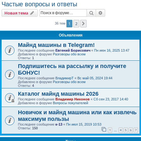
Частые вопросы и ответы
Поиск
Расширенный пои
Новая тема
1
2
След.
36 тем
Объявления
Майнд машины в Telegram!
Последнее сообщение
Евгений Борисович
«
Пн июн 16, 2025 13:47
Добавлено в форуме
Разговоры обо всем
Ответы:
1
Подпишитесь на рассылку и получите
БОНУС!
Последнее сообщение
ВладимирТ
«
Вс май 05, 2024 19:44
Добавлено в форуме
Разговоры обо всем
Ответы:
4
Каталог майнд машины 2026
Последнее сообщение
Владимир Никонов
«
Сб сен 23, 2017 14:40
Добавлено в форуме
Вопросы покупателей
Новичок и майнд машина или как извлечь
максимум пользы
Последнее сообщение
к-13
«
Пн июл 15, 2019 10:53
Ответы:
150
1
4
5
6
7
…