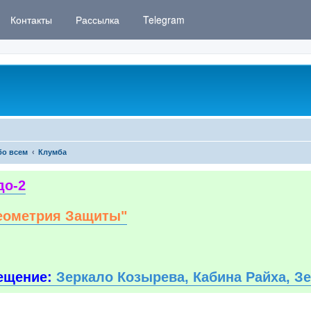
Контакты
Рассылка
Telegram
бо всем
Клумба
до-2
еометрия Защиты"
ещение:
Зеркало Козырева, Кабина Райха, З