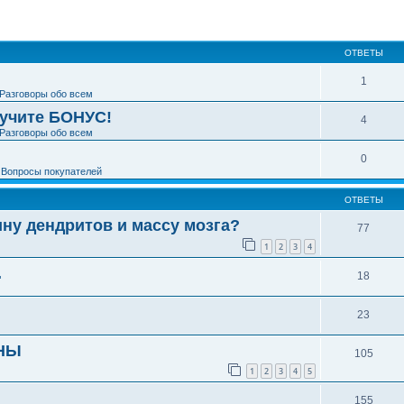
ширенный поиск
ОТВЕТЫ
1
Разговоры обо всем
лучите БОНУС!
4
Разговоры обо всем
0
е
Вопросы покупателей
ОТВЕТЫ
ну дендритов и массу мозга?
77
1
2
3
4
.
18
23
НЫ
105
1
2
3
4
5
155