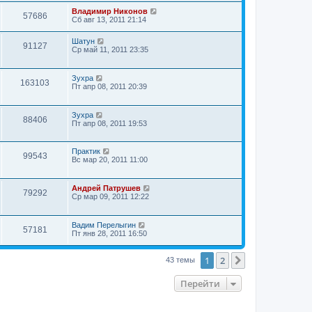
Владимир Никонов
57686
Сб авг 13, 2011 21:14
Шатун
91127
Ср май 11, 2011 23:35
Зухра
163103
Пт апр 08, 2011 20:39
Зухра
88406
Пт апр 08, 2011 19:53
Практик
99543
Вс мар 20, 2011 11:00
Андрей Патрушев
79292
Ср мар 09, 2011 12:22
Вадим Перелыгин
57181
Пт янв 28, 2011 16:50
1
2
След.
43 темы
Перейти