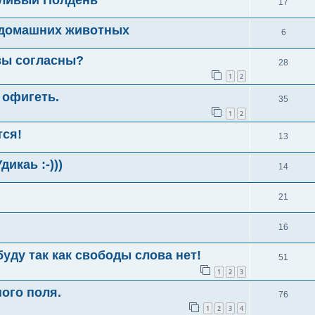
17
 домашних животных
6
вы согласны?
28
1
2
е офигеть.
35
1
2
тся!
13
каь :-)))
14
21
16
уду так как свободы слова нет!
51
1
2
3
ного поля.
76
1
2
3
4