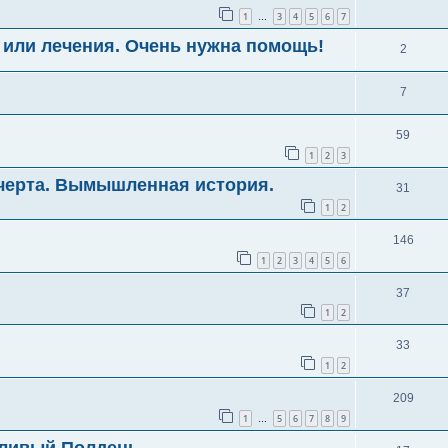
1
3
4
5
6
7
…
или лечения. Очень нужна помощь!
2
7
59
1
2
3
черта. Вымышленная история.
31
1
2
146
1
2
3
4
5
6
37
1
2
33
1
2
209
1
5
6
7
8
9
…
дливый Полдень