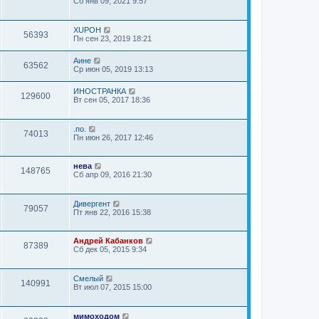
Сб янв 09, 2021 9:57
XUPOH
56393
Пн сен 23, 2019 18:21
Аине
63562
Ср июн 05, 2019 13:13
ИНОСТРАНКА
129600
Вт сен 05, 2017 18:36
.по.
74013
Пн июн 26, 2017 12:46
нева
148765
Сб апр 09, 2016 21:30
Дивергент
79057
Пт янв 22, 2016 15:38
Андрей Кабанков
87389
Сб дек 05, 2015 9:34
Смелый
140991
Вт июл 07, 2015 15:00
мимоходом