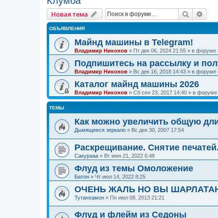
Клумба
Поиск
Рас
Новая тема
ОБЪЯВЛЕНИЯ
Майнд машины в Telegram!
Владимир Никонов
»
Пт дек 06, 2024 21:55
» в форуме
Подпишитесь на рассылку и по
Владимир Никонов
»
Вс дек 16, 2018 14:43
» в форуме
Каталог майнд машины 2026
Владимир Никонов
»
Сб сен 23, 2017 14:40
» в форум
ТЕМЫ
Как можно увеличить общую дли
Дымящееся зеркало
»
Вс дек 30, 2007 17:54
Раскрещивание. Снятие печатей
Сакурааа
»
Вт июн 21, 2022 6:48
Флуд из темы Омоложение
Батон
»
Чт июл 14, 2022 8:25
ОЧЕНЬ ЖАЛЬ НО ВЫ ШАРЛАТА
Тутанхамон
»
Пн июл 08, 2013 21:21
Флуд и флейм из Седоны