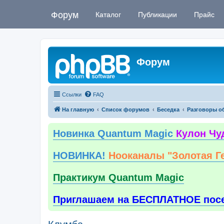
Форум
Каталог
Публикации
Прайс
Форум
Ссылки
FAQ
На главную
Список форумов
Беседка
Разговоры о
Новинка Quantum Magic
Кулон Чу
НОВИНКА!
Нооканалы "Золотая Г
Практикум Quantum Magic
Приглашаем на БЕСПЛАТНОЕ пос