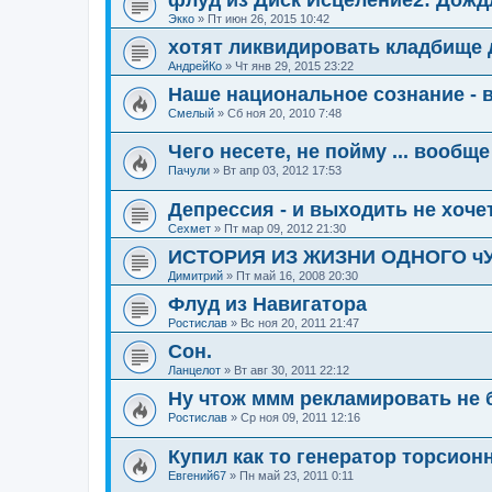
Экко
»
Пт июн 26, 2015 10:42
хотят ликвидировать кладбище
АндрейКо
»
Чт янв 29, 2015 23:22
Наше национальное сознание - 
Смелый
»
Сб ноя 20, 2010 7:48
Чего несете, не пойму ... вообщ
Пачули
»
Вт апр 03, 2012 17:53
Депрессия - и выходить не хоче
Сехмет
»
Пт мар 09, 2012 21:30
ИСТОРИЯ ИЗ ЖИЗНИ ОДНОГО чУди
Димитрий
»
Пт май 16, 2008 20:30
Флуд из Навигатора
Ростислав
»
Вс ноя 20, 2011 21:47
Сон.
Ланцелот
»
Вт авг 30, 2011 22:12
Ну чтож ммм рекламировать не б
Ростислав
»
Ср ноя 09, 2011 12:16
Купил как то генератор торсион
Евгений67
»
Пн май 23, 2011 0:11