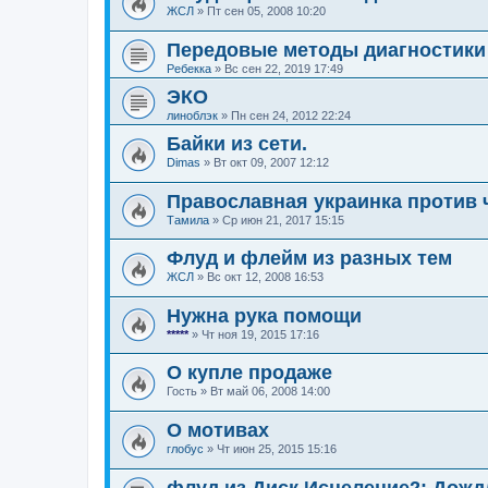
ЖСЛ
»
Пт сен 05, 2008 10:20
Передовые методы диагностики 
Ребекка
»
Вс сен 22, 2019 17:49
ЭКО
линоблэк
»
Пн сен 24, 2012 22:24
Байки из сети.
Dimas
»
Вт окт 09, 2007 12:12
Православная украинка против 
Тамила
»
Ср июн 21, 2017 15:15
Флуд и флейм из разных тем
ЖСЛ
»
Вс окт 12, 2008 16:53
Нужна рука помощи
*****
»
Чт ноя 19, 2015 17:16
О купле продаже
Гость
»
Вт май 06, 2008 14:00
О мотивах
глобус
»
Чт июн 25, 2015 15:16
флуд из Диск Исцеление2: Дож