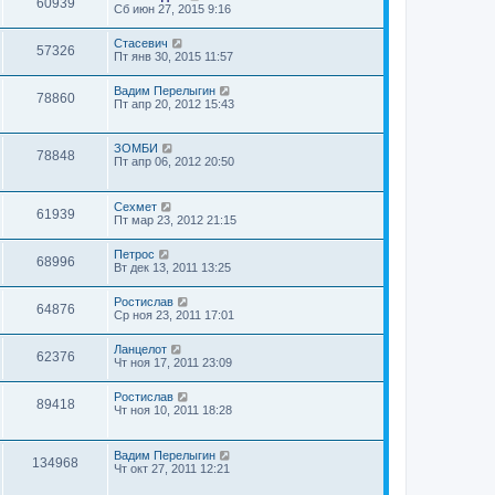
60939
Сб июн 27, 2015 9:16
Стасевич
57326
Пт янв 30, 2015 11:57
Вадим Перелыгин
78860
Пт апр 20, 2012 15:43
ЗОМБИ
78848
Пт апр 06, 2012 20:50
Сехмет
61939
Пт мар 23, 2012 21:15
Петрос
68996
Вт дек 13, 2011 13:25
Ростислав
64876
Ср ноя 23, 2011 17:01
Ланцелот
62376
Чт ноя 17, 2011 23:09
Ростислав
89418
Чт ноя 10, 2011 18:28
Вадим Перелыгин
134968
Чт окт 27, 2011 12:21