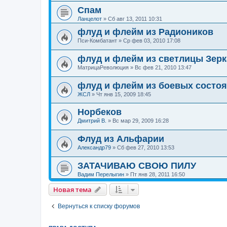
Спам
Ланцелот
»
Сб авг 13, 2011 10:31
флуд и флейм из Радиоников
Пси-Комбатант
»
Ср фев 03, 2010 17:08
флуд и флейм из светлицы Зер
МатрицаРеволюция
»
Вс фев 21, 2010 13:47
флуд и флейм из боевых состо
ЖСЛ
»
Чт янв 15, 2009 18:45
Норбеков
Дмитрий В.
»
Вс мар 29, 2009 16:28
Флуд из Альфарии
Александр79
»
Сб фев 27, 2010 13:53
ЗАТАЧИВАЮ СВОЮ ПИЛУ
Вадим Перелыгин
»
Пт янв 28, 2011 16:50
Новая тема
Вернуться к списку форумов