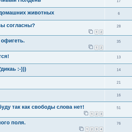
17
 домашних животных
6
вы согласны?
28
1
2
е офигеть.
35
1
2
тся!
13
каь :-)))
14
21
16
уду так как свободы слова нет!
51
1
2
3
ного поля.
76
1
2
3
4