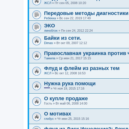
ЖСЛ
»
Пт сен 05, 2008 10:20
Передовые методы диагностики 
Ребекка
»
Вс сен 22, 2019 17:49
ЭКО
линоблэк
»
Пн сен 24, 2012 22:24
Байки из сети.
Dimas
»
Вт окт 09, 2007 12:12
Православная украинка против 
Тамила
»
Ср июн 21, 2017 15:15
Флуд и флейм из разных тем
ЖСЛ
»
Вс окт 12, 2008 16:53
Нужна рука помощи
*****
»
Чт ноя 19, 2015 17:16
О купле продаже
Гость
»
Вт май 06, 2008 14:00
О мотивах
глобус
»
Чт июн 25, 2015 15:16
флуд из Диск Исцеление2: Дож