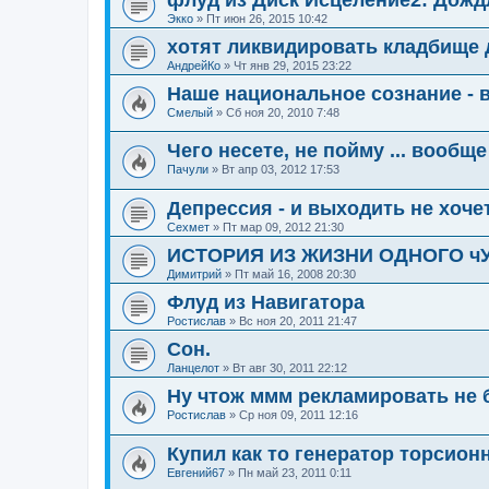
Экко
»
Пт июн 26, 2015 10:42
хотят ликвидировать кладбище
АндрейКо
»
Чт янв 29, 2015 23:22
Наше национальное сознание - 
Смелый
»
Сб ноя 20, 2010 7:48
Чего несете, не пойму ... вообщ
Пачули
»
Вт апр 03, 2012 17:53
Депрессия - и выходить не хоче
Сехмет
»
Пт мар 09, 2012 21:30
ИСТОРИЯ ИЗ ЖИЗНИ ОДНОГО чУди
Димитрий
»
Пт май 16, 2008 20:30
Флуд из Навигатора
Ростислав
»
Вс ноя 20, 2011 21:47
Сон.
Ланцелот
»
Вт авг 30, 2011 22:12
Ну чтож ммм рекламировать не б
Ростислав
»
Ср ноя 09, 2011 12:16
Купил как то генератор торсион
Евгений67
»
Пн май 23, 2011 0:11