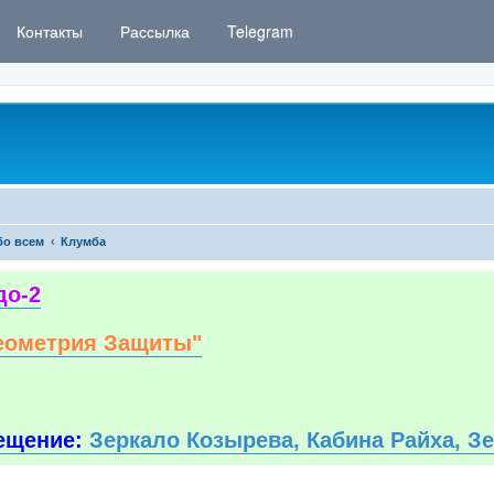
Контакты
Рассылка
Telegram
бо всем
Клумба
до-2
еометрия Защиты"
ещение:
Зеркало Козырева, Кабина Райха, З