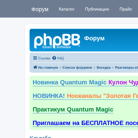
Форум
Каталог
Публикации
Прайс
Форум
Ссылки
FAQ
На главную
Список форумов
Беседка
Разговоры о
Новинка Quantum Magic
Кулон Чу
НОВИНКА!
Нооканалы "Золотая Г
Практикум Quantum Magic
Приглашаем на БЕСПЛАТНОЕ пос