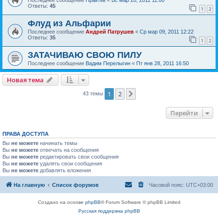
Последнее сообщение
Практик
«
Вс мар 20, 2011 11:00
Ответы:
45
1
2
Флуд из Альфарии
Последнее сообщение
Андрей Патрушев
«
Ср мар 09, 2011 12:22
Ответы:
35
1
2
ЗАТАЧИВАЮ СВОЮ ПИЛУ
Последнее сообщение
Вадим Перелыгин
«
Пт янв 28, 2011 16:50
Новая тема
1
2
След.
43 темы
Перейти
ПРАВА ДОСТУПА
Вы
не можете
начинать темы
Вы
не можете
отвечать на сообщения
Вы
не можете
редактировать свои сообщения
Вы
не можете
удалять свои сообщения
Вы
не можете
добавлять вложения
На главную
Список форумов
Часовой пояс:
UTC+03:00
Создано на основе
phpBB
® Forum Software © phpBB Limited
Русская поддержка phpBB