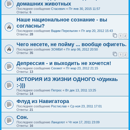
домашних животных
Последнее сообщение
Стасевич
«
Пт янв 30, 2015 11:57
Ответы:
6
Наше национальное сознание - вы
согласны?
Последнее сообщение
Вадим Перелыгин
«
Пт апр 20, 2012 15:43
Ответы:
28
1
2
Чего несете, не пойму ... вообще офигеть.
Последнее сообщение
ЗОМБИ
«
Пт апр 06, 2012 20:50
Ответы:
35
1
2
Депрессия - и выходить не хочется!
Последнее сообщение
Сехмет
«
Пт мар 23, 2012 21:15
Ответы:
13
ИСТОРИЯ ИЗ ЖИЗНИ ОДНОГО чУдикаь
:-)))
Последнее сообщение
Петрос
«
Вт дек 13, 2011 13:25
Ответы:
14
Флуд из Навигатора
Последнее сообщение
Ростислав
«
Ср ноя 23, 2011 17:01
Ответы:
21
Сон.
Последнее сообщение
Ланцелот
«
Чт ноя 17, 2011 23:09
Ответы:
16