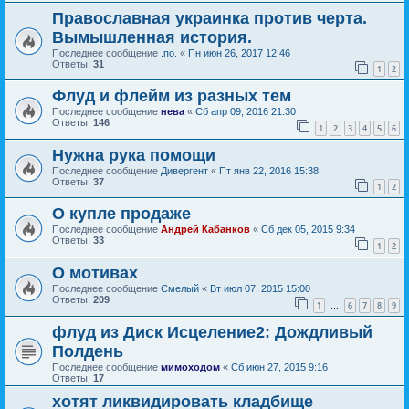
Православная украинка против черта.
Вымышленная история.
Последнее сообщение
.по.
«
Пн июн 26, 2017 12:46
Ответы:
31
1
2
Флуд и флейм из разных тем
Последнее сообщение
нева
«
Сб апр 09, 2016 21:30
Ответы:
146
1
2
3
4
5
6
Нужна рука помощи
Последнее сообщение
Дивергент
«
Пт янв 22, 2016 15:38
Ответы:
37
1
2
О купле продаже
Последнее сообщение
Андрей Кабанков
«
Сб дек 05, 2015 9:34
Ответы:
33
1
2
О мотивах
Последнее сообщение
Смелый
«
Вт июл 07, 2015 15:00
Ответы:
209
1
6
7
8
9
…
флуд из Диск Исцеление2: Дождливый
Полдень
Последнее сообщение
мимоходом
«
Сб июн 27, 2015 9:16
Ответы:
17
хотят ликвидировать кладбище