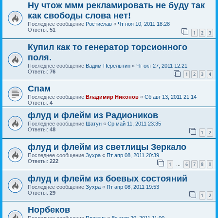
Ну чтож ммм рекламировать не буду так
как свободы слова нет!
Последнее сообщение
Ростислав
«
Чт ноя 10, 2011 18:28
Ответы:
51
1
2
3
Купил как то генератор торсионного
поля.
Последнее сообщение
Вадим Перелыгин
«
Чт окт 27, 2011 12:21
Ответы:
76
1
2
3
4
Спам
Последнее сообщение
Владимир Никонов
«
Сб авг 13, 2011 21:14
Ответы:
4
флуд и флейм из Радиоников
Последнее сообщение
Шатун
«
Ср май 11, 2011 23:35
Ответы:
48
1
2
флуд и флейм из светлицы Зеркало
Последнее сообщение
Зухра
«
Пт апр 08, 2011 20:39
Ответы:
222
1
6
7
8
9
…
флуд и флейм из боевых состояний
Последнее сообщение
Зухра
«
Пт апр 08, 2011 19:53
Ответы:
29
1
2
Норбеков