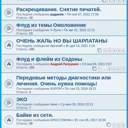
1
2
3
4
Раскрещивание. Снятие печатей.
Последнее сообщение
раданов
«
Пн ноя 07, 2022 17:59
Ответы:
18
Флуд из темы Омоложение
Последнее сообщение
У-Луна
«
Пн авг 01, 2022 12:31
Ответы:
23
ОЧЕНЬ ЖАЛЬ НО ВЫ ШАРЛАТАНЫ
Последнее сообщение
Арсений
«
Вт дек 14, 2021 2:16
Ответы:
105
1
2
3
4
5
Флуд и флейм из Седоны
Последнее сообщение
Андрей Патрушев
«
Сб янв 09, 2021 9:57
Ответы:
155
1
4
5
6
7
…
Передовые методы диагностики или
лечения. Очень нужна помощь!
Последнее сообщение
XUPOH
«
Пн сен 23, 2019 18:21
Ответы:
2
ЭКО
Последнее сообщение
Аине
«
Ср июн 05, 2019 13:13
Ответы:
7
Байки из сети.
Последнее сообщение
ИНОСТРАНКА
«
Вт сен 05, 2017 18:36
Ответы:
59
1
2
3