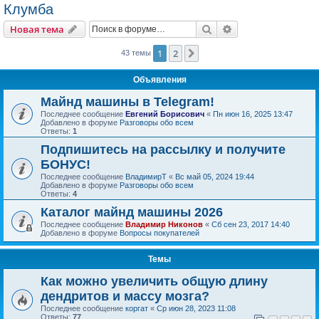
Клумба
Поиск
Расширенный пои
Новая тема
1
2
След.
43 темы
Объявления
Майнд машины в Telegram!
Последнее сообщение
Евгений Борисович
«
Пн июн 16, 2025 13:47
Добавлено в форуме
Разговоры обо всем
Ответы:
1
Подпишитесь на рассылку и получите
БОНУС!
Последнее сообщение
ВладимирТ
«
Вс май 05, 2024 19:44
Добавлено в форуме
Разговоры обо всем
Ответы:
4
Каталог майнд машины 2026
Последнее сообщение
Владимир Никонов
«
Сб сен 23, 2017 14:40
Добавлено в форуме
Вопросы покупателей
Темы
Как можно увеличить общую длину
дендритов и массу мозга?
Последнее сообщение
коргат
«
Ср июн 28, 2023 11:08
Ответы:
77