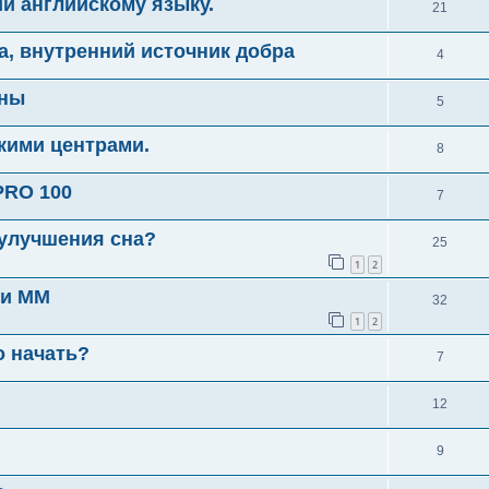
и английскому языку.
21
, внутренний источник добра
4
ины
5
кими центрами.
8
PRO 100
7
 улучшения сна?
25
1
2
 и ММ
32
1
2
 начать?
7
12
9