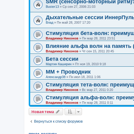
SMR (сенсорно-моторный ритм)
Buster13
»
Ср сен 27, 2006 21:03
Дыхательные сессии ИннерПул
Влад
»
Пн май 28, 2007 17:20
Стимуляция бета-волн: преимуще
Владимир Никонов
»
Пн мар 28, 2011 23:51
Влияние альфа волн на память (
Владимир Никонов
»
Чт сен 15, 2011 20:45
Бета сессии
Мартин Каширин
»
Пт ноя 19, 2010 9:18
ММ + Проводник
Александр38
»
Пн июл 18, 2011 1:06
Стимуляция тета-волн: преимуще
Владимир Никонов
»
Вс мар 27, 2011 0:20
Стимуляция альфа-волн: преиму
Владимир Никонов
»
Пн мар 28, 2011 0:11
Новая тема
Вернуться к списку форумов