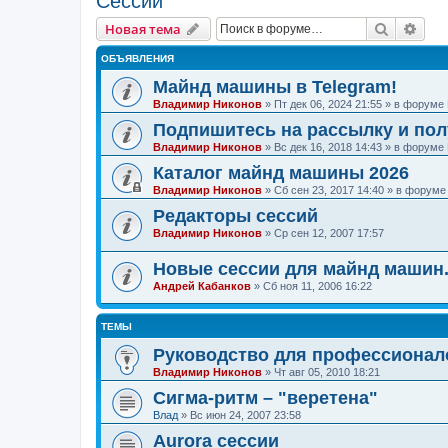
Сессии
Поиск
Рас
Новая тема
ОБЪЯВЛЕНИЯ
Майнд машины в Telegram!
Владимир Никонов
»
Пт дек 06, 2024 21:55
» в форуме
Подпишитесь на рассылку и по
Владимир Никонов
»
Вс дек 16, 2018 14:43
» в форуме
Каталог майнд машины 2026
Владимир Никонов
»
Сб сен 23, 2017 14:40
» в форум
Редакторы сессий
Владимир Никонов
»
Ср сен 12, 2007 17:57
Новые сессии для майнд машин
Андрей Кабанков
»
Сб ноя 11, 2006 16:22
ТЕМЫ
Руководство для профессионало
Владимир Никонов
»
Чт авг 05, 2010 18:21
Сигма-ритм – "веретена"
Влад
»
Вс июн 24, 2007 23:58
Aurora сессии