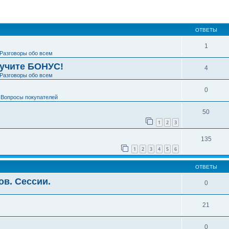
ширенный поиск
ОТВЕТЫ
1
Разговоры обо всем
лучите БОНУС!
4
Разговоры обо всем
0
е
Вопросы покупателей
50
1
2
3
.
135
1
2
3
4
5
6
ОТВЕТЫ
в. Сессии.
0
21
0