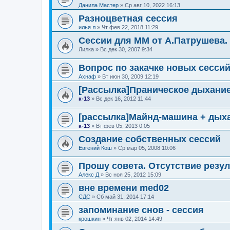
Данила Мастер
»
Ср авг 10, 2022 16:13
Разноцветная сессия
илья л
»
Чт фев 22, 2018 11:29
Сессии для ММ от А.Патрушева. 
Лилка
»
Вс дек 30, 2007 9:34
Вопрос по закачке новых сесси
Ахнаф
»
Вт июн 30, 2009 12:19
[Рассылка]Праническое дыхание
к-13
»
Вс дек 16, 2012 11:44
[рассылка]Майнд-машина + дыха
к-13
»
Вт фев 05, 2013 0:05
Создание собственных сессий
Евгений Кош
»
Ср мар 05, 2008 10:06
Прошу совета. Отсутствие резул
Алекс Д
»
Вс ноя 25, 2012 15:09
вне времени med02
СДС
»
Сб май 31, 2014 17:14
запоминание снов - сессия
крошкин
»
Чт янв 02, 2014 14:49