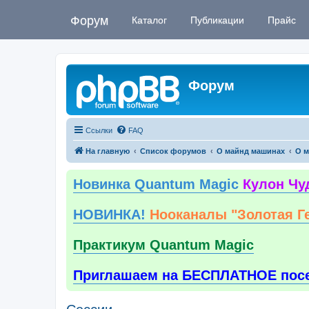
Форум
Каталог
Публикации
Прайс
Форум
Ссылки
FAQ
На главную
Список форумов
О майнд машинах
О м
Новинка Quantum Magic
Кулон Чу
НОВИНКА!
Нооканалы "Золотая Г
Практикум Quantum Magic
Приглашаем на БЕСПЛАТНОЕ пос