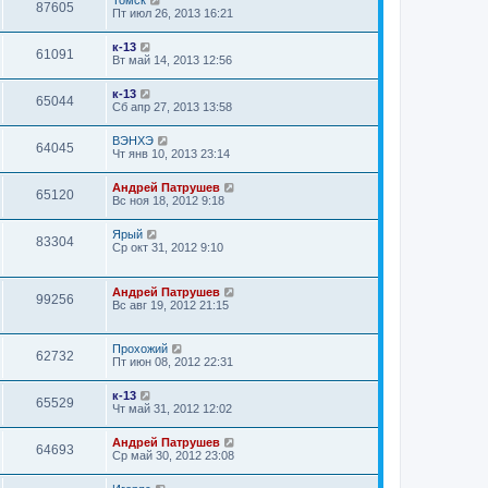
Томск
87605
Пт июл 26, 2013 16:21
к-13
61091
Вт май 14, 2013 12:56
к-13
65044
Сб апр 27, 2013 13:58
ВЭНХЭ
64045
Чт янв 10, 2013 23:14
Андрей Патрушев
65120
Вс ноя 18, 2012 9:18
Ярый
83304
Ср окт 31, 2012 9:10
Андрей Патрушев
99256
Вс авг 19, 2012 21:15
Прохожий
62732
Пт июн 08, 2012 22:31
к-13
65529
Чт май 31, 2012 12:02
Андрей Патрушев
64693
Ср май 30, 2012 23:08