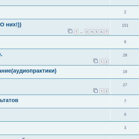
2
О них!))
151
1
3
4
5
6
7
…
й
6
.
28
1
2
ние(аудиопрактики)
18
27
1
2
ьтатов
7
0
3