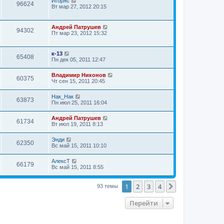
Игоряс
96624
Вт мар 27, 2012 20:15
Андрей Патрушев
94302
Пт мар 23, 2012 15:32
к-13
65408
Пн дек 05, 2011 12:47
Владимир Никонов
60375
Чт сен 15, 2011 20:45
Нак_Нак
63873
Пн июл 25, 2011 16:04
Андрей Патрушев
61734
Вт июл 19, 2011 8:13
Энди
62350
Вс май 15, 2011 10:10
АлексТ
66179
Вс май 15, 2011 8:55
1
2
3
4
След.
93 темы
Перейти