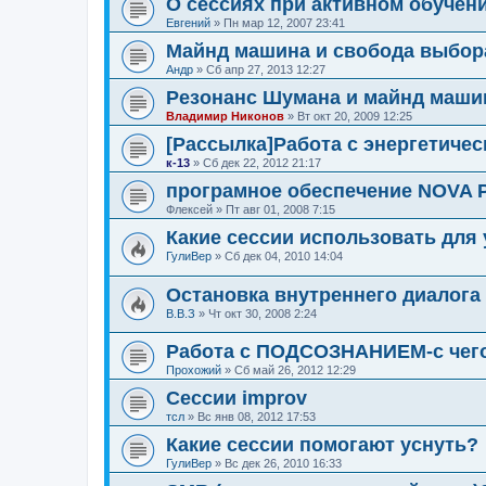
О сессиях при активном обучени
Евгений
»
Пн мар 12, 2007 23:41
Майнд машина и свобода выбора
Андр
»
Сб апр 27, 2013 12:27
Резонанс Шумана и майнд маш
Владимир Никонов
»
Вт окт 20, 2009 12:25
[Рассылка]Работа с энергетичес
к-13
»
Сб дек 22, 2012 21:17
програмное обеспечение NOVA 
Флексей
»
Пт авг 01, 2008 7:15
Какие сессии использовать для
ГулиВер
»
Сб дек 04, 2010 14:04
Остановка внутреннего диалога
В.В.З
»
Чт окт 30, 2008 2:24
Работа с ПОДСОЗНАНИЕМ-с чего
Прохожий
»
Сб май 26, 2012 12:29
Сессии improv
тсл
»
Вс янв 08, 2012 17:53
Какие сессии помогают уснуть?
ГулиВер
»
Вс дек 26, 2010 16:33