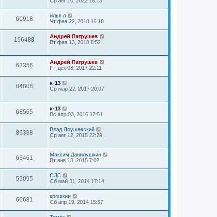
Ср авг 10, 2022 16:13
илья л
60918
Чт фев 22, 2018 16:18
Андрей Патрушев
196488
Вт фев 13, 2018 8:52
Андрей Патрушев
63356
Пт дек 08, 2017 22:11
к-13
84808
Ср мар 22, 2017 20:07
к-13
68565
Вс апр 03, 2016 17:51
Влад Ярушевский
89388
Ср авг 12, 2015 22:29
Максим Данилушкин
63461
Вт янв 13, 2015 7:02
СДС
59095
Сб май 31, 2014 17:14
крошкин
60681
Сб апр 19, 2014 15:57