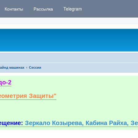
Контакты
Рассылка
Telegram
айнд машинах
Сессии
до-2
еометрия Защиты"
ещение:
Зеркало Козырева, Кабина Райха, З