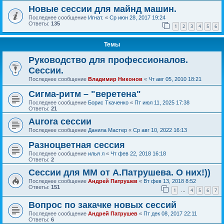
Новые сессии для майнд машин.
Последнее сообщение
Игнат.
«
Ср июн 28, 2017 19:24
Ответы:
135
1
2
3
4
5
6
Темы
Руководство для профессионалов.
Сессии.
Последнее сообщение
Владимир Никонов
«
Чт авг 05, 2010 18:21
Сигма-ритм – "веретена"
Последнее сообщение
Борис Ткаченко
«
Пт июл 11, 2025 17:38
Ответы:
21
Aurora сессии
Последнее сообщение
Данила Мастер
«
Ср авг 10, 2022 16:13
Разноцветная сессия
Последнее сообщение
илья л
«
Чт фев 22, 2018 16:18
Ответы:
2
Сессии для ММ от А.Патрушева. О них!))
Последнее сообщение
Андрей Патрушев
«
Вт фев 13, 2018 8:52
Ответы:
151
1
4
5
6
7
…
Вопрос по закачке новых сессий
Последнее сообщение
Андрей Патрушев
«
Пт дек 08, 2017 22:11
Ответы:
6