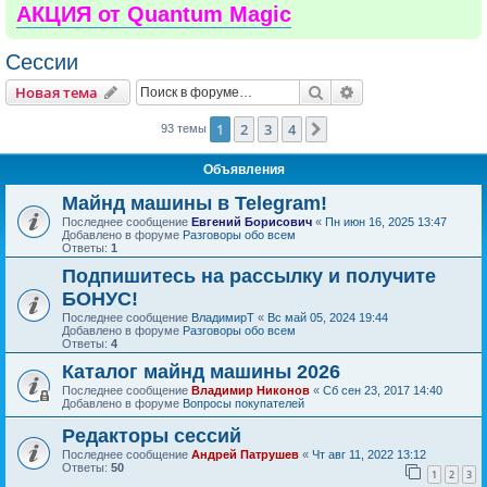
АКЦИЯ от Quantum Magic
Сессии
Поиск
Расширенный пои
Новая тема
1
2
3
4
След.
93 темы
Объявления
Майнд машины в Telegram!
Последнее сообщение
Евгений Борисович
«
Пн июн 16, 2025 13:47
Добавлено в форуме
Разговоры обо всем
Ответы:
1
Подпишитесь на рассылку и получите
БОНУС!
Последнее сообщение
ВладимирТ
«
Вс май 05, 2024 19:44
Добавлено в форуме
Разговоры обо всем
Ответы:
4
Каталог майнд машины 2026
Последнее сообщение
Владимир Никонов
«
Сб сен 23, 2017 14:40
Добавлено в форуме
Вопросы покупателей
Редакторы сессий
Последнее сообщение
Андрей Патрушев
«
Чт авг 11, 2022 13:12
Ответы:
50
1
2
3