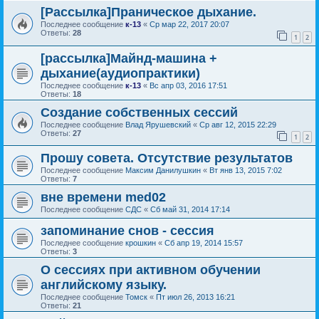
[Рассылка]Праническое дыхание.
Последнее сообщение
к-13
«
Ср мар 22, 2017 20:07
Ответы:
28
1
2
[рассылка]Майнд-машина +
дыхание(аудиопрактики)
Последнее сообщение
к-13
«
Вс апр 03, 2016 17:51
Ответы:
18
Создание собственных сессий
Последнее сообщение
Влад Ярушевский
«
Ср авг 12, 2015 22:29
Ответы:
27
1
2
Прошу совета. Отсутствие результатов
Последнее сообщение
Максим Данилушкин
«
Вт янв 13, 2015 7:02
Ответы:
7
вне времени med02
Последнее сообщение
СДС
«
Сб май 31, 2014 17:14
запоминание снов - сессия
Последнее сообщение
крошкин
«
Сб апр 19, 2014 15:57
Ответы:
3
О сессиях при активном обучении
английскому языку.
Последнее сообщение
Томск
«
Пт июл 26, 2013 16:21
Ответы:
21