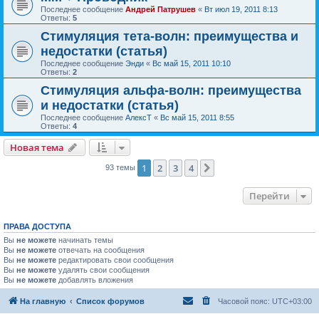
Последнее сообщение
Андрей Патрушев
«
Вт июл 19, 2011 8:13
Ответы:
5
Стимуляция тета-волн: преимущества и
недостатки (статья)
Последнее сообщение
Энди
«
Вс май 15, 2011 10:10
Ответы:
2
Стимуляция альфа-волн: преимущества
и недостатки (статья)
Последнее сообщение
АлексТ
«
Вс май 15, 2011 8:55
Ответы:
4
Новая тема
1
2
3
4
След.
93 темы
Перейти
ПРАВА ДОСТУПА
Вы
не можете
начинать темы
Вы
не можете
отвечать на сообщения
Вы
не можете
редактировать свои сообщения
Вы
не можете
удалять свои сообщения
Вы
не можете
добавлять вложения
На главную
Список форумов
Часовой пояс:
UTC+03:00