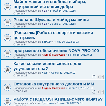
Майнд машина и свобода выбора,
внутренний источник добра
Последнее сообщение
к-13
«
Вт май 14, 2013 12:56
Ответы:
4
Резонанс Шумана и майнд машины
Последнее сообщение
к-13
«
Сб апр 27, 2013 13:58
Ответы:
5
[Рассылка]Работа с энергетическими
центрами.
Последнее сообщение
ВЭНХЭ
«
Чт янв 10, 2013 23:14
Ответы:
8
програмное обеспечение NOVA PRO 100
Последнее сообщение
Андрей Патрушев
«
Вс ноя 18, 2012 9:18
Ответы:
7
Какие сессии использовать для
улучшения сна?
Последнее сообщение
Ярый
«
Ср окт 31, 2012 9:10
Ответы:
25
1
2
Остановка внутреннего диалога и ММ
Последнее сообщение
Андрей Патрушев
«
Вс авг 19, 2012 21:15
Ответы:
32
1
2
Работа с ПОДСОЗНАНИЕМ-с чего начать?
Последнее сообщение
Прохожий
«
Пт июн 08, 2012 22:31