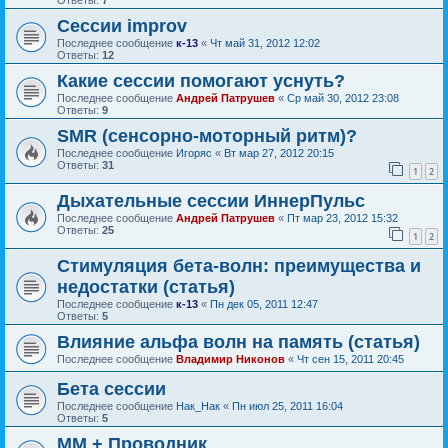
Ответы:
7
Сессии improv
Последнее сообщение
к-13
«
Чт май 31, 2012 12:02
Ответы:
12
Какие сессии помогают уснуть?
Последнее сообщение
Андрей Патрушев
«
Ср май 30, 2012 23:08
Ответы:
9
SMR (сенсорно-моторный ритм)?
Последнее сообщение
Игоряс
«
Вт мар 27, 2012 20:15
Ответы:
31
1
2
Дыхательные сессии ИннерПульс
Последнее сообщение
Андрей Патрушев
«
Пт мар 23, 2012 15:32
Ответы:
25
1
2
Стимуляция бета-волн: преимущества и
недостатки (статья)
Последнее сообщение
к-13
«
Пн дек 05, 2011 12:47
Ответы:
5
Влияние альфа волн на память (статья)
Последнее сообщение
Владимир Никонов
«
Чт сен 15, 2011 20:45
Бета сессии
Последнее сообщение
Нак_Нак
«
Пн июл 25, 2011 16:04
Ответы:
5
ММ + Проводник