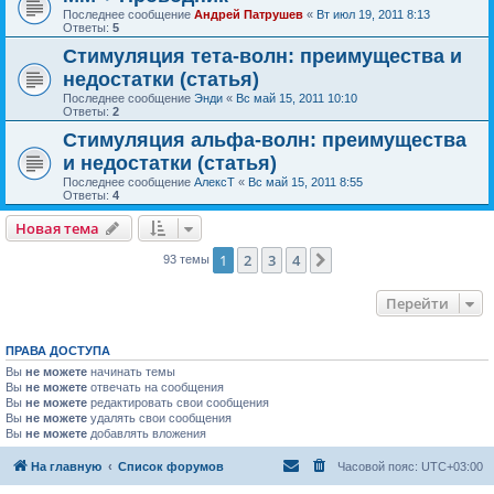
Последнее сообщение
Андрей Патрушев
«
Вт июл 19, 2011 8:13
Ответы:
5
Стимуляция тета-волн: преимущества и
недостатки (статья)
Последнее сообщение
Энди
«
Вс май 15, 2011 10:10
Ответы:
2
Стимуляция альфа-волн: преимущества
и недостатки (статья)
Последнее сообщение
АлексТ
«
Вс май 15, 2011 8:55
Ответы:
4
Новая тема
1
2
3
4
След.
93 темы
Перейти
ПРАВА ДОСТУПА
Вы
не можете
начинать темы
Вы
не можете
отвечать на сообщения
Вы
не можете
редактировать свои сообщения
Вы
не можете
удалять свои сообщения
Вы
не можете
добавлять вложения
На главную
Список форумов
Часовой пояс:
UTC+03:00