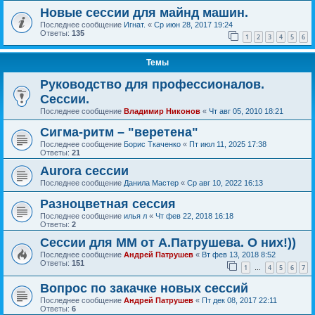
Новые сессии для майнд машин.
Последнее сообщение
Игнат.
«
Ср июн 28, 2017 19:24
Ответы:
135
1
2
3
4
5
6
Темы
Руководство для профессионалов.
Сессии.
Последнее сообщение
Владимир Никонов
«
Чт авг 05, 2010 18:21
Сигма-ритм – "веретена"
Последнее сообщение
Борис Ткаченко
«
Пт июл 11, 2025 17:38
Ответы:
21
Aurora сессии
Последнее сообщение
Данила Мастер
«
Ср авг 10, 2022 16:13
Разноцветная сессия
Последнее сообщение
илья л
«
Чт фев 22, 2018 16:18
Ответы:
2
Сессии для ММ от А.Патрушева. О них!))
Последнее сообщение
Андрей Патрушев
«
Вт фев 13, 2018 8:52
Ответы:
151
1
4
5
6
7
…
Вопрос по закачке новых сессий
Последнее сообщение
Андрей Патрушев
«
Пт дек 08, 2017 22:11
Ответы:
6