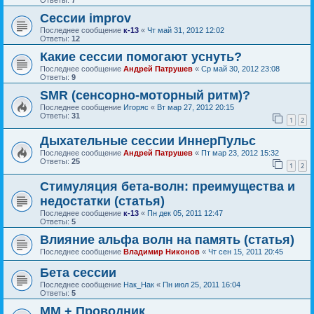
Ответы:
7
Сессии improv
Последнее сообщение
к-13
«
Чт май 31, 2012 12:02
Ответы:
12
Какие сессии помогают уснуть?
Последнее сообщение
Андрей Патрушев
«
Ср май 30, 2012 23:08
Ответы:
9
SMR (сенсорно-моторный ритм)?
Последнее сообщение
Игоряс
«
Вт мар 27, 2012 20:15
Ответы:
31
1
2
Дыхательные сессии ИннерПульс
Последнее сообщение
Андрей Патрушев
«
Пт мар 23, 2012 15:32
Ответы:
25
1
2
Стимуляция бета-волн: преимущества и
недостатки (статья)
Последнее сообщение
к-13
«
Пн дек 05, 2011 12:47
Ответы:
5
Влияние альфа волн на память (статья)
Последнее сообщение
Владимир Никонов
«
Чт сен 15, 2011 20:45
Бета сессии
Последнее сообщение
Нак_Нак
«
Пн июл 25, 2011 16:04
Ответы:
5
ММ + Проводник