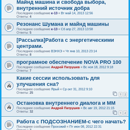
Майнд машина и свобода выбора,
внутренний источник добра
Последнее сообщение
к-13
«
Вт май 14, 2013 12:56
Ответы:
4
Резонанс Шумана и майнд машины
Последнее сообщение
к-13
«
Сб апр 27, 2013 13:58
Ответы:
5
[Рассылка]Работа с энергетическими
центрами.
Последнее сообщение
ВЭНХЭ
«
Чт янв 10, 2013 23:14
Ответы:
8
програмное обеспечение NOVA PRO 100
Последнее сообщение
Андрей Патрушев
«
Вс ноя 18, 2012 9:18
Ответы:
7
Какие сессии использовать для
улучшения сна?
Последнее сообщение
Ярый
«
Ср окт 31, 2012 9:10
Ответы:
25
1
2
Остановка внутреннего диалога и ММ
Последнее сообщение
Андрей Патрушев
«
Вс авг 19, 2012 21:15
Ответы:
32
1
2
Работа с ПОДСОЗНАНИЕМ-с чего начать?
Последнее сообщение
Прохожий
«
Пт июн 08, 2012 22:31