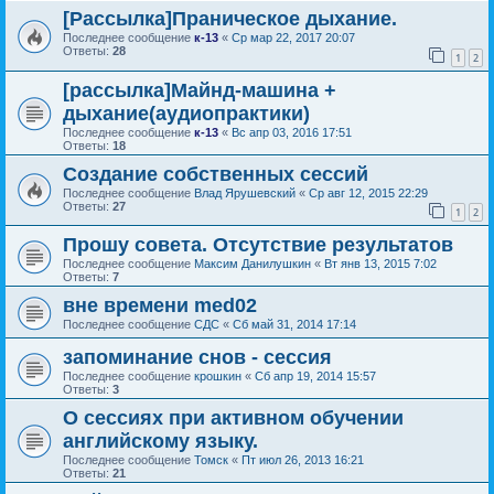
[Рассылка]Праническое дыхание.
Последнее сообщение
к-13
«
Ср мар 22, 2017 20:07
Ответы:
28
1
2
[рассылка]Майнд-машина +
дыхание(аудиопрактики)
Последнее сообщение
к-13
«
Вс апр 03, 2016 17:51
Ответы:
18
Создание собственных сессий
Последнее сообщение
Влад Ярушевский
«
Ср авг 12, 2015 22:29
Ответы:
27
1
2
Прошу совета. Отсутствие результатов
Последнее сообщение
Максим Данилушкин
«
Вт янв 13, 2015 7:02
Ответы:
7
вне времени med02
Последнее сообщение
СДС
«
Сб май 31, 2014 17:14
запоминание снов - сессия
Последнее сообщение
крошкин
«
Сб апр 19, 2014 15:57
Ответы:
3
О сессиях при активном обучении
английскому языку.
Последнее сообщение
Томск
«
Пт июл 26, 2013 16:21
Ответы:
21