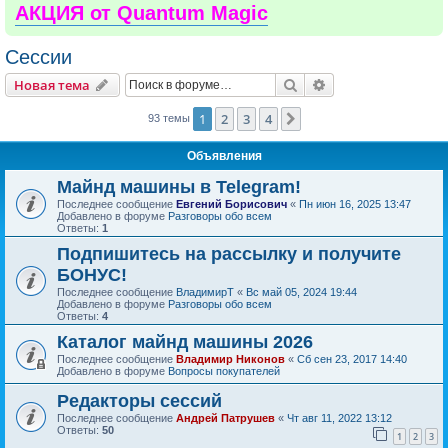
АКЦИЯ от Quantum Magic
Сессии
Поиск
Расширенный пои
Новая тема
1
2
3
4
След.
93 темы
Объявления
Майнд машины в Telegram!
Последнее сообщение
Евгений Борисович
«
Пн июн 16, 2025 13:47
Добавлено в форуме
Разговоры обо всем
Ответы:
1
Подпишитесь на рассылку и получите
БОНУС!
Последнее сообщение
ВладимирТ
«
Вс май 05, 2024 19:44
Добавлено в форуме
Разговоры обо всем
Ответы:
4
Каталог майнд машины 2026
Последнее сообщение
Владимир Никонов
«
Сб сен 23, 2017 14:40
Добавлено в форуме
Вопросы покупателей
Редакторы сессий
Последнее сообщение
Андрей Патрушев
«
Чт авг 11, 2022 13:12
Ответы:
50
1
2
3