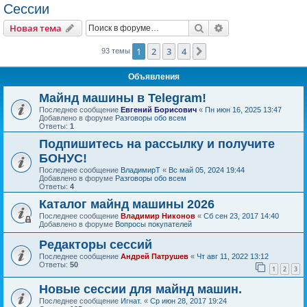
Сессии
Поиск
Расширенный пои
Новая тема
1
2
3
4
След.
93 темы
Объявления
Майнд машины в Telegram!
Последнее сообщение
Евгений Борисович
«
Пн июн 16, 2025 13:47
Добавлено в форуме
Разговоры обо всем
Ответы:
1
Подпишитесь на рассылку и получите
БОНУС!
Последнее сообщение
ВладимирТ
«
Вс май 05, 2024 19:44
Добавлено в форуме
Разговоры обо всем
Ответы:
4
Каталог майнд машины 2026
Последнее сообщение
Владимир Никонов
«
Сб сен 23, 2017 14:40
Добавлено в форуме
Вопросы покупателей
Редакторы сессий
Последнее сообщение
Андрей Патрушев
«
Чт авг 11, 2022 13:12
Ответы:
50
1
2
3
Новые сессии для майнд машин.
Последнее сообщение
Игнат.
«
Ср июн 28, 2017 19:24