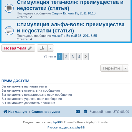
Стимуляция тета-волн: преимущества и
недостатки (статья)
Последнее сообщение
Энди
«
Вс май 15, 2011 10:10
Ответы:
2
Стимуляция альфа-волн: преимущества
и недостатки (статья)
Последнее сообщение
АлексТ
«
Вс май 15, 2011 8:55
Ответы:
4
Новая тема
1
2
3
4
След.
93 темы
Перейти
ПРАВА ДОСТУПА
Вы
не можете
начинать темы
Вы
не можете
отвечать на сообщения
Вы
не можете
редактировать свои сообщения
Вы
не можете
удалять свои сообщения
Вы
не можете
добавлять вложения
На главную
Список форумов
Часовой пояс:
UTC+03:00
Создано на основе
phpBB
® Forum Software © phpBB Limited
Русская поддержка phpBB