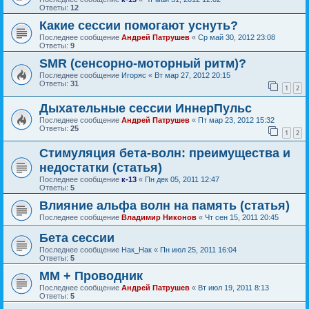
Ответы:
12
Какие сессии помогают уснуть?
Последнее сообщение
Андрей Патрушев
«
Ср май 30, 2012 23:08
Ответы:
9
SMR (сенсорно-моторный ритм)?
Последнее сообщение
Игоряс
«
Вт мар 27, 2012 20:15
Ответы:
31
1
2
Дыхательные сессии ИннерПульс
Последнее сообщение
Андрей Патрушев
«
Пт мар 23, 2012 15:32
Ответы:
25
1
2
Стимуляция бета-волн: преимущества и
недостатки (статья)
Последнее сообщение
к-13
«
Пн дек 05, 2011 12:47
Ответы:
5
Влияние альфа волн на память (статья)
Последнее сообщение
Владимир Никонов
«
Чт сен 15, 2011 20:45
Бета сессии
Последнее сообщение
Нак_Нак
«
Пн июл 25, 2011 16:04
Ответы:
5
ММ + Проводник
Последнее сообщение
Андрей Патрушев
«
Вт июл 19, 2011 8:13
Ответы:
5