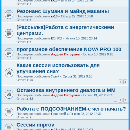
Последнее сообщение
к-13
«
Вт май 14, 2013 12:56
Ответы:
4
Резонанс Шумана и майнд машины
Последнее сообщение
к-13
«
Сб апр 27, 2013 13:58
Ответы:
5
[Рассылка]Работа с энергетическими
центрами.
Последнее сообщение
ВЭНХЭ
«
Чт янв 10, 2013 23:14
Ответы:
8
програмное обеспечение NOVA PRO 100
Последнее сообщение
Андрей Патрушев
«
Вс ноя 18, 2012 9:18
Ответы:
7
Какие сессии использовать для
улучшения сна?
Последнее сообщение
Ярый
«
Ср окт 31, 2012 9:10
Ответы:
25
1
2
Остановка внутреннего диалога и ММ
Последнее сообщение
Андрей Патрушев
«
Вс авг 19, 2012 21:15
Ответы:
32
1
2
Работа с ПОДСОЗНАНИЕМ-с чего начать?
Последнее сообщение
Прохожий
«
Пт июн 08, 2012 22:31
Ответы:
7
Сессии improv
Последнее сообщение
к-13
«
Чт май 31, 2012 12:02