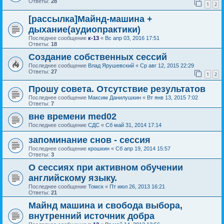
Ответы:
28
1
2
[рассылка]Майнд-машина +
дыхание(аудиопрактики)
Последнее сообщение
к-13
«
Вс апр 03, 2016 17:51
Ответы:
18
Создание собственных сессий
Последнее сообщение
Влад Ярушевский
«
Ср авг 12, 2015 22:29
Ответы:
27
1
2
Прошу совета. Отсутствие результатов
Последнее сообщение
Максим Данилушкин
«
Вт янв 13, 2015 7:02
Ответы:
7
вне времени med02
Последнее сообщение
СДС
«
Сб май 31, 2014 17:14
запоминание снов - сессия
Последнее сообщение
крошкин
«
Сб апр 19, 2014 15:57
Ответы:
3
О сессиях при активном обучении
английскому языку.
Последнее сообщение
Томск
«
Пт июл 26, 2013 16:21
Ответы:
21
Майнд машина и свобода выбора,
внутренний источник добра