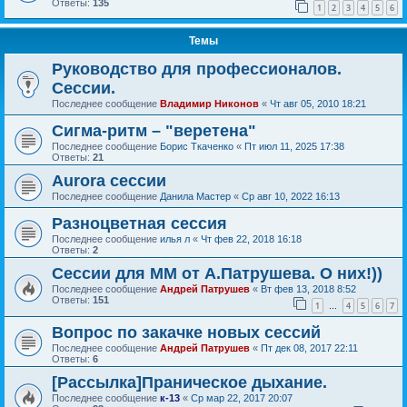
Ответы:
135
1
2
3
4
5
6
Темы
Руководство для профессионалов.
Сессии.
Последнее сообщение
Владимир Никонов
«
Чт авг 05, 2010 18:21
Сигма-ритм – "веретена"
Последнее сообщение
Борис Ткаченко
«
Пт июл 11, 2025 17:38
Ответы:
21
Aurora сессии
Последнее сообщение
Данила Мастер
«
Ср авг 10, 2022 16:13
Разноцветная сессия
Последнее сообщение
илья л
«
Чт фев 22, 2018 16:18
Ответы:
2
Сессии для ММ от А.Патрушева. О них!))
Последнее сообщение
Андрей Патрушев
«
Вт фев 13, 2018 8:52
Ответы:
151
1
4
5
6
7
…
Вопрос по закачке новых сессий
Последнее сообщение
Андрей Патрушев
«
Пт дек 08, 2017 22:11
Ответы:
6
[Рассылка]Праническое дыхание.
Последнее сообщение
к-13
«
Ср мар 22, 2017 20:07