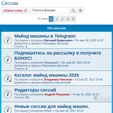
Сессии
Поиск
Расширенный пои
Новая тема
1
2
3
4
След.
93 темы
Объявления
Майнд машины в Telegram!
Последнее сообщение
Евгений Борисович
«
Пн июн 16, 2025 13:47
Добавлено в форуме
Разговоры обо всем
Ответы:
1
Подпишитесь на рассылку и получите
БОНУС!
Последнее сообщение
ВладимирТ
«
Вс май 05, 2024 19:44
Добавлено в форуме
Разговоры обо всем
Ответы:
4
Каталог майнд машины 2026
Последнее сообщение
Владимир Никонов
«
Сб сен 23, 2017 14:40
Добавлено в форуме
Вопросы покупателей
Редакторы сессий
Последнее сообщение
Андрей Патрушев
«
Чт авг 11, 2022 13:12
Ответы:
50
1
2
3
Новые сессии для майнд машин.
Последнее сообщение
Игнат.
«
Ср июн 28, 2017 19:24