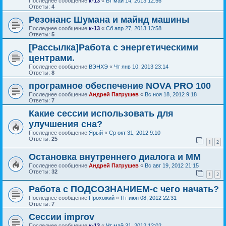
Последнее сообщение
к-13
«
Вт май 14, 2013 12:56
Ответы:
4
Резонанс Шумана и майнд машины
Последнее сообщение
к-13
«
Сб апр 27, 2013 13:58
Ответы:
5
[Рассылка]Работа с энергетическими
центрами.
Последнее сообщение
ВЭНХЭ
«
Чт янв 10, 2013 23:14
Ответы:
8
програмное обеспечение NOVA PRO 100
Последнее сообщение
Андрей Патрушев
«
Вс ноя 18, 2012 9:18
Ответы:
7
Какие сессии использовать для
улучшения сна?
Последнее сообщение
Ярый
«
Ср окт 31, 2012 9:10
Ответы:
25
1
2
Остановка внутреннего диалога и ММ
Последнее сообщение
Андрей Патрушев
«
Вс авг 19, 2012 21:15
Ответы:
32
1
2
Работа с ПОДСОЗНАНИЕМ-с чего начать?
Последнее сообщение
Прохожий
«
Пт июн 08, 2012 22:31
Ответы:
7
Сессии improv
Последнее сообщение
к-13
«
Чт май 31, 2012 12:02