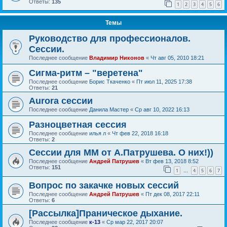
Ответы:
135
1
2
3
4
5
6
Темы
Руководство для профессионалов.
Сессии.
Последнее сообщение
Владимир Никонов
«
Чт авг 05, 2010 18:21
Сигма-ритм – "веретена"
Последнее сообщение
Борис Ткаченко
«
Пт июл 11, 2025 17:38
Ответы:
21
Aurora сессии
Последнее сообщение
Данила Мастер
«
Ср авг 10, 2022 16:13
Разноцветная сессия
Последнее сообщение
илья л
«
Чт фев 22, 2018 16:18
Ответы:
2
Сессии для ММ от А.Патрушева. О них!))
Последнее сообщение
Андрей Патрушев
«
Вт фев 13, 2018 8:52
Ответы:
151
1
4
5
6
7
…
Вопрос по закачке новых сессий
Последнее сообщение
Андрей Патрушев
«
Пт дек 08, 2017 22:11
Ответы:
6
[Рассылка]Праническое дыхание.
Последнее сообщение
к-13
«
Ср мар 22, 2017 20:07