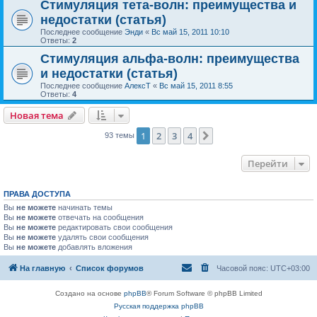
Стимуляция тета-волн: преимущества и
недостатки (статья)
Последнее сообщение
Энди
«
Вс май 15, 2011 10:10
Ответы:
2
Стимуляция альфа-волн: преимущества
и недостатки (статья)
Последнее сообщение
АлексТ
«
Вс май 15, 2011 8:55
Ответы:
4
Новая тема
1
2
3
4
След.
93 темы
Перейти
ПРАВА ДОСТУПА
Вы
не можете
начинать темы
Вы
не можете
отвечать на сообщения
Вы
не можете
редактировать свои сообщения
Вы
не можете
удалять свои сообщения
Вы
не можете
добавлять вложения
На главную
Список форумов
Часовой пояс:
UTC+03:00
Создано на основе
phpBB
® Forum Software © phpBB Limited
Русская поддержка phpBB