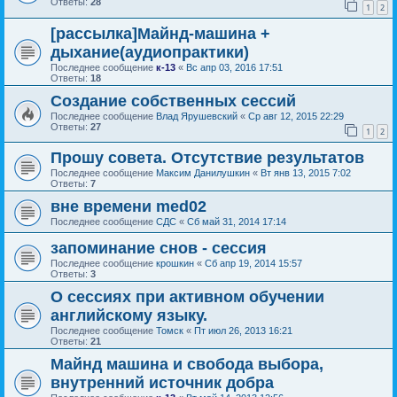
Ответы:
28
1
2
[рассылка]Майнд-машина +
дыхание(аудиопрактики)
Последнее сообщение
к-13
«
Вс апр 03, 2016 17:51
Ответы:
18
Создание собственных сессий
Последнее сообщение
Влад Ярушевский
«
Ср авг 12, 2015 22:29
Ответы:
27
1
2
Прошу совета. Отсутствие результатов
Последнее сообщение
Максим Данилушкин
«
Вт янв 13, 2015 7:02
Ответы:
7
вне времени med02
Последнее сообщение
СДС
«
Сб май 31, 2014 17:14
запоминание снов - сессия
Последнее сообщение
крошкин
«
Сб апр 19, 2014 15:57
Ответы:
3
О сессиях при активном обучении
английскому языку.
Последнее сообщение
Томск
«
Пт июл 26, 2013 16:21
Ответы:
21
Майнд машина и свобода выбора,
внутренний источник добра