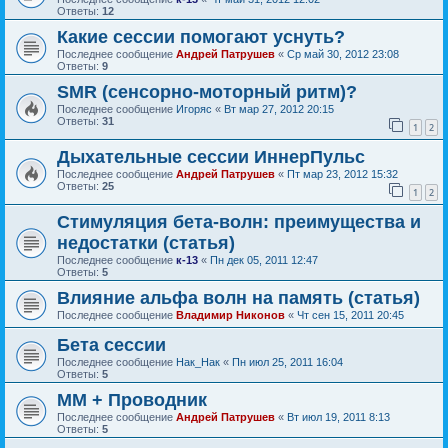
Ответы:
12
Какие сессии помогают уснуть?
Последнее сообщение
Андрей Патрушев
«
Ср май 30, 2012 23:08
Ответы:
9
SMR (сенсорно-моторный ритм)?
Последнее сообщение
Игоряс
«
Вт мар 27, 2012 20:15
Ответы:
31
1
2
Дыхательные сессии ИннерПульс
Последнее сообщение
Андрей Патрушев
«
Пт мар 23, 2012 15:32
Ответы:
25
1
2
Стимуляция бета-волн: преимущества и
недостатки (статья)
Последнее сообщение
к-13
«
Пн дек 05, 2011 12:47
Ответы:
5
Влияние альфа волн на память (статья)
Последнее сообщение
Владимир Никонов
«
Чт сен 15, 2011 20:45
Бета сессии
Последнее сообщение
Нак_Нак
«
Пн июл 25, 2011 16:04
Ответы:
5
ММ + Проводник
Последнее сообщение
Андрей Патрушев
«
Вт июл 19, 2011 8:13
Ответы:
5