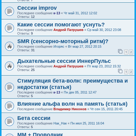
Ответы:
7
Сессии improv
Последнее сообщение
к-13
«
Чт май 31, 2012 12:02
Ответы:
12
Какие сессии помогают уснуть?
Последнее сообщение
Андрей Патрушев
«
Ср май 30, 2012 23:08
Ответы:
9
SMR (сенсорно-моторный ритм)?
Последнее сообщение
Игоряс
«
Вт мар 27, 2012 20:15
Ответы:
31
1
2
Дыхательные сессии ИннерПульс
Последнее сообщение
Андрей Патрушев
«
Пт мар 23, 2012 15:32
Ответы:
25
1
2
Стимуляция бета-волн: преимущества и
недостатки (статья)
Последнее сообщение
к-13
«
Пн дек 05, 2011 12:47
Ответы:
5
Влияние альфа волн на память (статья)
Последнее сообщение
Владимир Никонов
«
Чт сен 15, 2011 20:45
Бета сессии
Последнее сообщение
Нак_Нак
«
Пн июл 25, 2011 16:04
Ответы:
5
ММ + Проводник