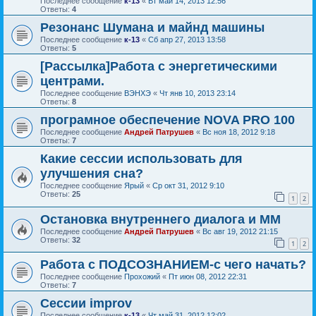
Последнее сообщение
к-13
«
Вт май 14, 2013 12:56
Ответы:
4
Резонанс Шумана и майнд машины
Последнее сообщение
к-13
«
Сб апр 27, 2013 13:58
Ответы:
5
[Рассылка]Работа с энергетическими
центрами.
Последнее сообщение
ВЭНХЭ
«
Чт янв 10, 2013 23:14
Ответы:
8
програмное обеспечение NOVA PRO 100
Последнее сообщение
Андрей Патрушев
«
Вс ноя 18, 2012 9:18
Ответы:
7
Какие сессии использовать для
улучшения сна?
Последнее сообщение
Ярый
«
Ср окт 31, 2012 9:10
Ответы:
25
1
2
Остановка внутреннего диалога и ММ
Последнее сообщение
Андрей Патрушев
«
Вс авг 19, 2012 21:15
Ответы:
32
1
2
Работа с ПОДСОЗНАНИЕМ-с чего начать?
Последнее сообщение
Прохожий
«
Пт июн 08, 2012 22:31
Ответы:
7
Сессии improv
Последнее сообщение
к-13
«
Чт май 31, 2012 12:02