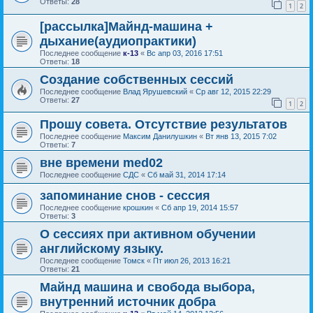
Ответы:
28
1
2
[рассылка]Майнд-машина +
дыхание(аудиопрактики)
Последнее сообщение
к-13
«
Вс апр 03, 2016 17:51
Ответы:
18
Создание собственных сессий
Последнее сообщение
Влад Ярушевский
«
Ср авг 12, 2015 22:29
Ответы:
27
1
2
Прошу совета. Отсутствие результатов
Последнее сообщение
Максим Данилушкин
«
Вт янв 13, 2015 7:02
Ответы:
7
вне времени med02
Последнее сообщение
СДС
«
Сб май 31, 2014 17:14
запоминание снов - сессия
Последнее сообщение
крошкин
«
Сб апр 19, 2014 15:57
Ответы:
3
О сессиях при активном обучении
английскому языку.
Последнее сообщение
Томск
«
Пт июл 26, 2013 16:21
Ответы:
21
Майнд машина и свобода выбора,
внутренний источник добра