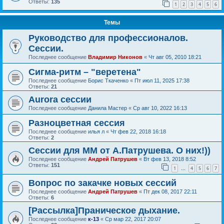
Ответы:
135
1
2
3
4
5
6
Темы
Руководство для профессионалов.
Сессии.
Последнее сообщение
Владимир Никонов
«
Чт авг 05, 2010 18:21
Сигма-ритм – "веретена"
Последнее сообщение
Борис Ткаченко
«
Пт июл 11, 2025 17:38
Ответы:
21
Aurora сессии
Последнее сообщение
Данила Мастер
«
Ср авг 10, 2022 16:13
Разноцветная сессия
Последнее сообщение
илья л
«
Чт фев 22, 2018 16:18
Ответы:
2
Сессии для ММ от А.Патрушева. О них!))
Последнее сообщение
Андрей Патрушев
«
Вт фев 13, 2018 8:52
Ответы:
151
1
4
5
6
7
…
Вопрос по закачке новых сессий
Последнее сообщение
Андрей Патрушев
«
Пт дек 08, 2017 22:11
Ответы:
6
[Рассылка]Праническое дыхание.
Последнее сообщение
к-13
«
Ср мар 22, 2017 20:07