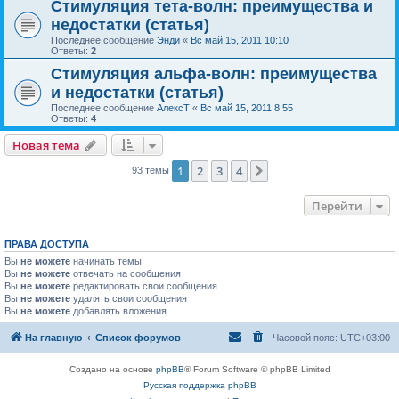
Стимуляция тета-волн: преимущества и
недостатки (статья)
Последнее сообщение
Энди
«
Вс май 15, 2011 10:10
Ответы:
2
Стимуляция альфа-волн: преимущества
и недостатки (статья)
Последнее сообщение
АлексТ
«
Вс май 15, 2011 8:55
Ответы:
4
Новая тема
1
2
3
4
След.
93 темы
Перейти
ПРАВА ДОСТУПА
Вы
не можете
начинать темы
Вы
не можете
отвечать на сообщения
Вы
не можете
редактировать свои сообщения
Вы
не можете
удалять свои сообщения
Вы
не можете
добавлять вложения
На главную
Список форумов
Часовой пояс:
UTC+03:00
Создано на основе
phpBB
® Forum Software © phpBB Limited
Русская поддержка phpBB