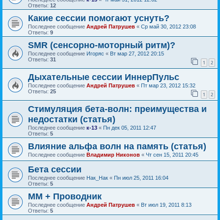
Ответы:
12
Какие сессии помогают уснуть?
Последнее сообщение
Андрей Патрушев
«
Ср май 30, 2012 23:08
Ответы:
9
SMR (сенсорно-моторный ритм)?
Последнее сообщение
Игоряс
«
Вт мар 27, 2012 20:15
Ответы:
31
1
2
Дыхательные сессии ИннерПульс
Последнее сообщение
Андрей Патрушев
«
Пт мар 23, 2012 15:32
Ответы:
25
1
2
Стимуляция бета-волн: преимущества и
недостатки (статья)
Последнее сообщение
к-13
«
Пн дек 05, 2011 12:47
Ответы:
5
Влияние альфа волн на память (статья)
Последнее сообщение
Владимир Никонов
«
Чт сен 15, 2011 20:45
Бета сессии
Последнее сообщение
Нак_Нак
«
Пн июл 25, 2011 16:04
Ответы:
5
ММ + Проводник
Последнее сообщение
Андрей Патрушев
«
Вт июл 19, 2011 8:13
Ответы:
5