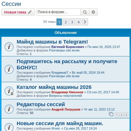
Сессии
Поиск
Расширенный пои
Новая тема
1
2
3
4
След.
93 темы
Объявления
Майнд машины в Telegram!
Последнее сообщение
Евгений Борисович
«
Пн июн 16, 2025 13:47
Добавлено в форуме
Разговоры обо всем
Ответы:
1
Подпишитесь на рассылку и получите
БОНУС!
Последнее сообщение
ВладимирТ
«
Вс май 05, 2024 19:44
Добавлено в форуме
Разговоры обо всем
Ответы:
4
Каталог майнд машины 2026
Последнее сообщение
Владимир Никонов
«
Сб сен 23, 2017 14:40
Добавлено в форуме
Вопросы покупателей
Редакторы сессий
Последнее сообщение
Андрей Патрушев
«
Чт авг 11, 2022 13:12
Ответы:
50
1
2
3
Новые сессии для майнд машин.
Последнее сообщение
Игнат.
«
Ср июн 28, 2017 19:24